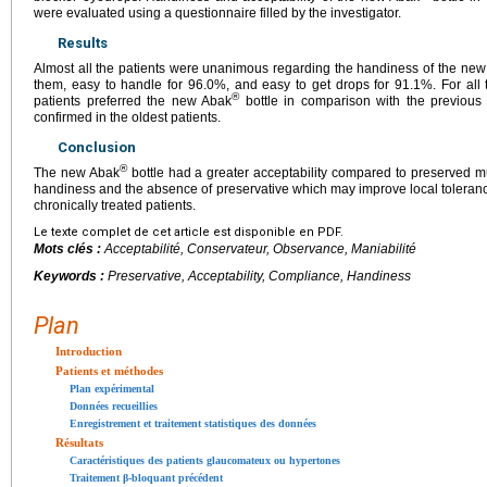
were evaluated using a questionnaire filled by the investigator.
Results
Almost all the patients were unanimous regarding the handiness of the ne
them, easy to handle for 96.0%, and easy to get drops for 91.1%. For all 
®
patients preferred the new Abak
bottle in comparison with the previous
confirmed in the oldest patients.
Conclusion
®
The new Abak
bottle had a greater acceptability compared to preserved mu
handiness and the absence of preservative which may improve local tolerance
chronically treated patients.
Le texte complet de cet article est disponible en PDF.
Mots clés :
Acceptabilité, Conservateur, Observance, Maniabilité
Keywords :
Preservative, Acceptability, Compliance, Handiness
Plan
Introduction
Patients et méthodes
Plan expérimental
Données recueillies
Enregistrement et traitement statistiques des données
Résultats
Caractéristiques des patients glaucomateux ou hypertones
Traitement β-bloquant précédent