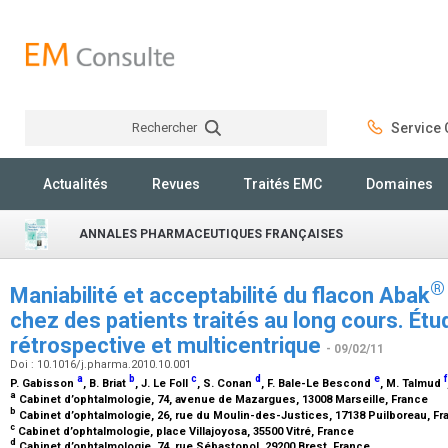
Rechercher
Service C
Rechercher
Actualités
Revues
Traités EMC
Domaines
ANNALES PHARMACEUTIQUES FRANÇAISES
®
Maniabilité et acceptabilité du flacon Abak
chez des patients traités au long cours. Étu
rétrospective et multicentrique
- 09/02/11
Doi : 10.1016/j.pharma.2010.10.001
a
b
c
d
e
f
P. Gabisson
, B. Briat
, J. Le Foll
, S. Conan
, F. Bale-Le Bescond
, M. Talmud
a
Cabinet d’ophtalmologie, 74, avenue de Mazargues, 13008 Marseille, France
b
Cabinet d’ophtalmologie, 26, rue du Moulin-des-Justices, 17138 Puilboreau, F
c
Cabinet d’ophtalmologie, place Villajoyosa, 35500 Vitré, France
d
Cabinet d’ophtalmologie, 74, rue Sébastopol, 29200 Brest, France