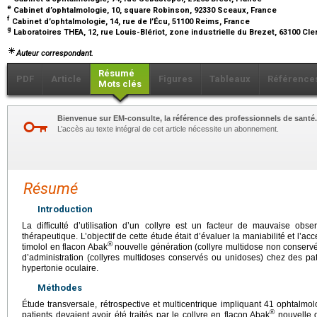
e
Cabinet d’ophtalmologie, 10, square Robinson, 92330 Sceaux, France
f
Cabinet d’ophtalmologie, 14, rue de l’Écu, 51100 Reims, France
g
Laboratoires THEA, 12, rue Louis-Blériot, zone industrielle du Brezet, 63100 C
Auteur correspondant.
Résumé
PDF
Article
Figures
Tableaux
Référence
Mots clés
Bienvenue sur EM-consulte, la référence des professionnels de santé.
L’accès au texte intégral de cet article nécessite un abonnement.
Résumé
Introduction
La difficulté d’utilisation d’un collyre est un facteur de mauvaise observ
thérapeutique. L’objectif de cette étude était d’évaluer la maniabilité et l’ac
®
timolol en flacon Abak
nouvelle génération (collyre multidose non conservé
d’administration (collyres multidoses conservés ou unidoses) chez des pa
hypertonie oculaire.
Méthodes
Étude transversale, rétrospective et multicentrique impliquant 41 ophtalmolo
®
patients devaient avoir été traités par le collyre en flacon Abak
nouvelle 