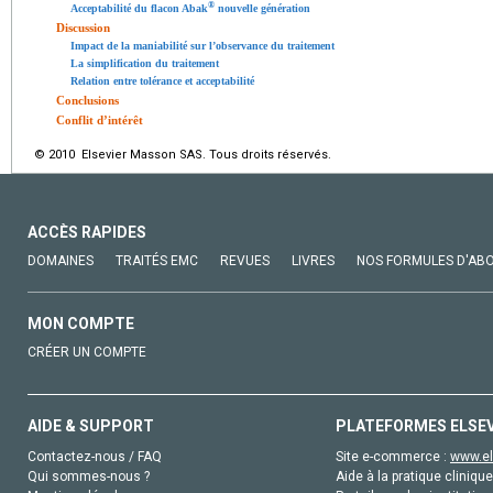
®
Acceptabilité du flacon Abak
nouvelle génération
Discussion
Impact de la maniabilité sur l’observance du traitement
La simplification du traitement
Relation entre tolérance et acceptabilité
Conclusions
Conflit d’intérêt
© 2010 Elsevier Masson SAS. Tous droits réservés.
ACCÈS RAPIDES
DOMAINES
TRAITÉS EMC
REVUES
LIVRES
NOS FORMULES D'AB
MON COMPTE
CRÉER UN COMPTE
AIDE & SUPPORT
PLATEFORMES ELSE
Contactez-nous / FAQ
Site e-commerce :
www.el
Qui sommes-nous ?
Aide à la pratique clinique