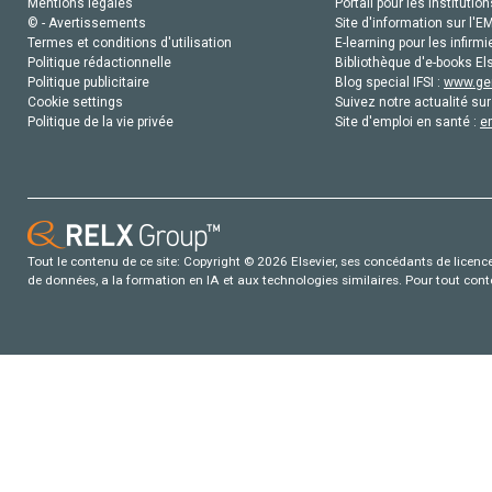
Mentions légales
Portail pour les institution
© - Avertissements
Site d'information sur l'E
Termes et conditions d'utilisation
E-learning pour les infirmi
Politique rédactionnelle
Bibliothèque d'e-books Els
Politique publicitaire
Blog special IFSI :
www.gen
Cookie settings
Suivez notre actualité sur
Politique de la vie privée
Site d'emploi en santé :
e
Tout le contenu de ce site: Copyright © 2026 Elsevier, ses concédants de licence e
de données, a la formation en IA et aux technologies similaires. Pour tout con