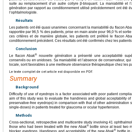
suite au remplacement d’un autre collyre β-bloquant. La maniabilité et l’
génération par rapport au conditionnement utilisé précédemment ont été é
l’ophtalmologiste.
Résultats
Les patients ont été quasi unanimes concernant la maniabilité du flacon Aba
rapportée par 96,5 % des patients, prise en main aisée pour 96,0 % et sortie
ces critères et de manière globale, les patients ont préféré le flacon Ab
conditionnement précédent. Ces résultats ont été confirmés chez les patients
Conclusion
®
Le flacon Abak
nouvelle génération a présenté une acceptabilité supé
conservés ou en unidoses. Sa maniabilité et l’absence de conservateur, qui
locale, sont favorables à une meilleure observance thérapeutique chez les pat
Le texte complet de cet article est disponible en PDF.
Summary
Background
Difficulty of use of eyedrops is a factor associated with poor patient compli
aim of this study was to evaluate the handiness and global acceptability o
preservative-free eyedrops) in comparison with that of other administration 
single-doses) in patients treated for glaucoma or ocular hypertension.
Methods
Cross-sectional, retrospective and multicentre study involving 41 ophthalmol
®
those who had been treated with the new Abak
bottle since at least two 
®
blocker eyedrops. Handiness and acceptability of the new Abak
bottle in