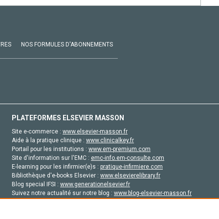
VRES
NOS FORMULES D'ABONNEMENTS
PLATEFORMES ELSEVIER MASSON
Site e-commerce :
www.elsevier-masson.fr
Aide à la pratique clinique :
www.clinicalkey.fr
Portail pour les institutions :
www.em-premium.com
Site d'information sur l'EMC :
emc-info.em-consulte.com
E-learning pour les infirmier(e)s :
pratique-infirmiere.com
Bibliothèque d'e-books Elsevier :
www.elsevierelibrary.fr
Blog special IFSI :
www.generationelsevier.fr
Suivez notre actualité sur notre blog :
www.blog-elsevier-masson.fr
Site d'emploi en santé :
emploisante.com