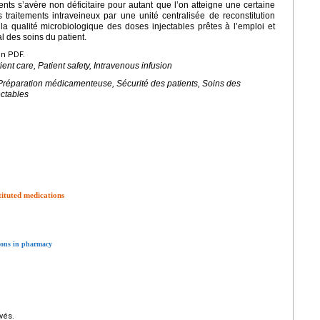
ents s’avère non déficitaire pour autant que l’on atteigne une certaine
s traitements intraveineux par une unité centralisée de reconstitution
t la qualité microbiologique des doses injectables prêtes à l’emploi et
l des soins du patient.
en PDF.
nt care, Patient safety, Intravenous infusion
 Préparation médicamenteuse, Sécurité des patients, Soins des
ectables
tituted medications
tions in pharmacy
vés.