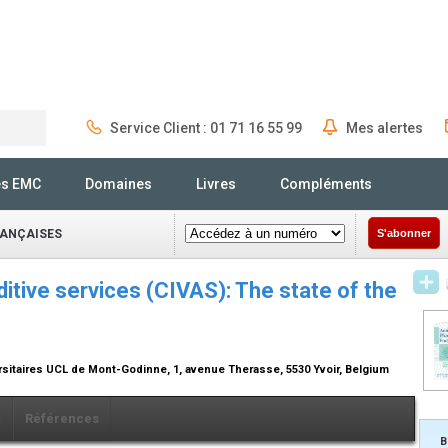
Service Client : 01 71 16 55 99
Mes alertes
Rechercher
és EMC
Domaines
Livres
Compléments
ANÇAISES
S'abonner
itive services (CIVAS): The state of the
ersitaires UCL de Mont-Godinne, 1, avenue Therasse, 5530 Yvoir, Belgium
x
Références
B