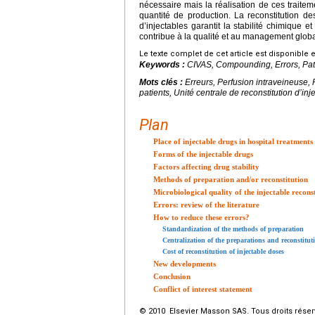
nécessaire mais la réalisation de ces traitem
quantité de production. La reconstitution de
d’injectables garantit la stabilité chimique e
contribue à la qualité et au management globa
Le texte complet de cet article est disponible 
Keywords :
CIVAS, Compounding, Errors, Patie
Mots clés :
Erreurs, Perfusion intraveineuse,
patients, Unité centrale de reconstitution d’inj
Plan
Place of injectable drugs in hospital treatments
Forms of the injectable drugs
Factors affecting drug stability
Methods of preparation and/or reconstitution
Microbiological quality of the injectable recons
Errors: review of the literature
How to reduce these errors?
Standardization of the methods of preparation
Centralization of the preparations and reconstitu
Cost of reconstitution of injectable doses
New developments
Conclusion
Conflict of interest statement
© 2010 Elsevier Masson SAS. Tous droits réser