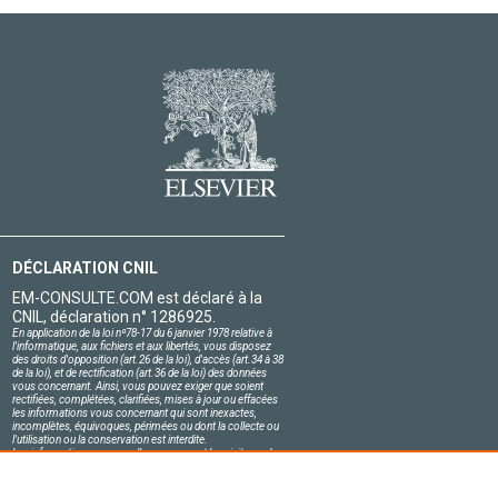
DÉCLARATION CNIL
EM-CONSULTE.COM est déclaré à la
CNIL, déclaration n° 1286925.
En application de la loi nº78-17 du 6 janvier 1978 relative à
l'informatique, aux fichiers et aux libertés, vous disposez
des droits d'opposition (art.26 de la loi), d'accès (art.34 à 38
de la loi), et de rectification (art.36 de la loi) des données
vous concernant. Ainsi, vous pouvez exiger que soient
rectifiées, complétées, clarifiées, mises à jour ou effacées
les informations vous concernant qui sont inexactes,
incomplètes, équivoques, périmées ou dont la collecte ou
l'utilisation ou la conservation est interdite.
Les informations personnelles concernant les visiteurs de
notre site, y compris leur identité, sont confidentielles.
Le responsable du site s'engage sur l'honneur à respecter
les conditions légales de confidentialité applicables en