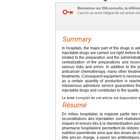
Bienvenue sur EM-consulte, la référen
L’accès au texte intégral de cet article 
Summary
In hospitals, the major part of the drugs is a
injectable drugs are carried out right before th
related to the preparation and the administra
centralization of the preparations and reco
various risks and errors. In addition to the 
anticancer chemotherapy, many other treatmen
treatments. Consequent equipment is necessar
as a certain quantity of production is reach
intravenous admixture service guarantees the 
injectable drugs and contributes to the quality
Le texte complet de cet article est disponible 
Résumé
En milieu hospitalier, la majeure partie des
reconstitutions des injectables sont réalisées
risques et erreurs liés à la standardisation pui
pharmacie hospitalière permettent de réduire 
nutrition parentérale ainsi que des doses de
être pris en charge, à savoir les antibiotiqu