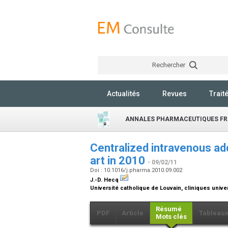
Rechercher
Actualités
Revues
Trait
ANNALES PHARMACEUTIQUES FR
Centralized intravenous add
art in 2010
- 09/02/11
Doi : 10.1016/j.pharma.2010.09.002
J.-D. Hecq
Université catholique de Louvain, cliniques univ
Résumé
PDF
Article
Tableau
Mots clés