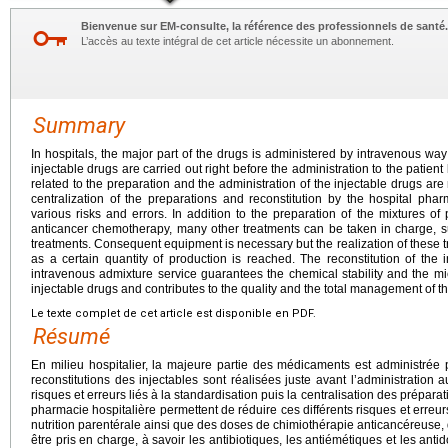
Bienvenue sur EM-consulte, la référence des professionnels de santé.
L’accès au texte intégral de cet article nécessite un abonnement.
Summary
In hospitals, the major part of the drugs is administered by intravenous way 
injectable drugs are carried out right before the administration to the patient 
related to the preparation and the administration of the injectable drugs ar
centralization of the preparations and reconstitution by the hospital ph
various risks and errors. In addition to the preparation of the mixtures of 
anticancer chemotherapy, many other treatments can be taken in charge, su
treatments. Consequent equipment is necessary but the realization of these
as a certain quantity of production is reached. The reconstitution of the 
intravenous admixture service guarantees the chemical stability and the mic
injectable drugs and contributes to the quality and the total management of the
Le texte complet de cet article est disponible en PDF.
Résumé
En milieu hospitalier, la majeure partie des médicaments est administrée p
reconstitutions des injectables sont réalisées juste avant l’administration a
risques et erreurs liés à la standardisation puis la centralisation des préparat
pharmacie hospitalière permettent de réduire ces différents risques et erreu
nutrition parentérale ainsi que des doses de chimiothérapie anticancéreuse
être pris en charge, à savoir les antibiotiques, les antiémétiques et les an