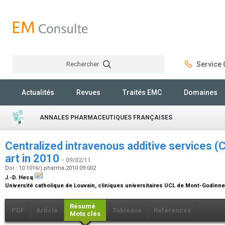
Rechercher
Service C
Rechercher
Actualités
Revues
Traités EMC
Domaines
ANNALES PHARMACEUTIQUES FRANÇAISES
Centralized intravenous additive services (
art in 2010
- 09/02/11
Doi : 10.1016/j.pharma.2010.09.002
J.-D. Hecq
Université catholique de Louvain, cliniques universitaires UCL de Mont-Godinne
Résumé
PDF
Article
Tableaux
Références
Mots clés