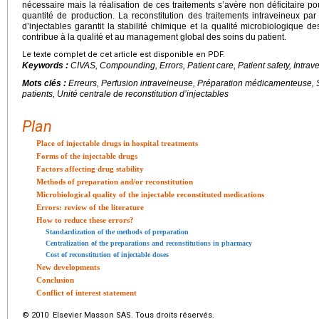
nécessaire mais la réalisation de ces traitements s’avère non déficitaire po
quantité de production. La reconstitution des traitements intraveineux par
d’injectables garantit la stabilité chimique et la qualité microbiologique d
contribue à la qualité et au management global des soins du patient.
Le texte complet de cet article est disponible en PDF.
Keywords :
CIVAS, Compounding, Errors, Patient care, Patient safety, Intrav
Mots clés :
Erreurs, Perfusion intraveineuse, Préparation médicamenteuse, S
patients, Unité centrale de reconstitution d’injectables
Plan
Place of injectable drugs in hospital treatments
Forms of the injectable drugs
Factors affecting drug stability
Methods of preparation and/or reconstitution
Microbiological quality of the injectable reconstituted medications
Errors: review of the literature
How to reduce these errors?
Standardization of the methods of preparation
Centralization of the preparations and reconstitutions in pharmacy
Cost of reconstitution of injectable doses
New developments
Conclusion
Conflict of interest statement
© 2010 Elsevier Masson SAS. Tous droits réservés.