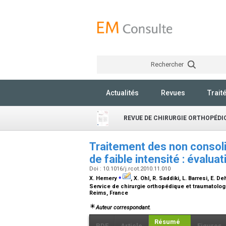
Rechercher
Actualités
Revues
Trait
REVUE DE CHIRURGIE ORTHOPÉD
Traitement des non consol
de faible intensité : évalua
Doi : 10.1016/j.rcot.2010.11.010
⁎
X. Hemery
, X. Ohl, R. Saddiki, L. Barresi, E. D
Service de chirurgie orthopédique et traumatolog
Reims, France
Auteur correspondant.
Résumé
PDF
Article
Figures