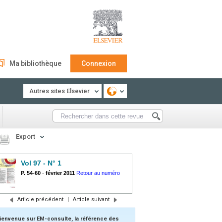
Ma bibliothèque
Connexion
Autres sites Elsevier
Export
Vol 97 - N° 1
P. 54-60
-
février 2011
Retour au numéro
Article précédent
|
Article suivant
ienvenue sur EM-consulte, la référence des