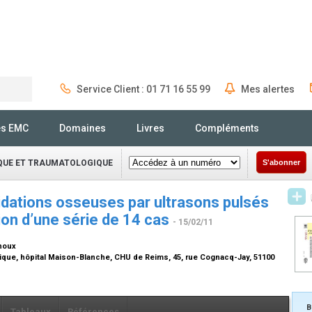
Service Client : 01 71 16 55 99
Mes alertes
Rechercher
és EMC
Domaines
Livres
Compléments
IQUE ET TRAUMATOLOGIQUE
S'abonner
idations osseuses par ultrasons pulsés
tion d’une série de 14 cas
- 15/02/11
ehoux
ique, hôpital Maison-Blanche, CHU de Reims, 45, rue Cognacq-Jay, 51100
B
Tableaux
Références