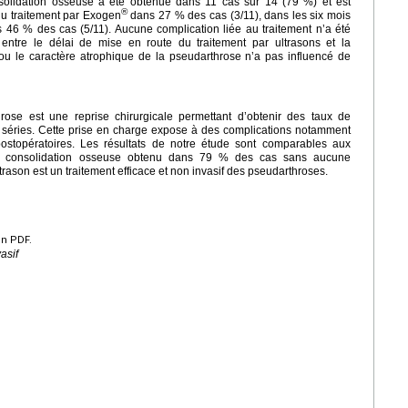
onsolidation osseuse a été obtenue dans 11 cas sur 14 (79 %) et est
®
du traitement par Exogen
dans 27 % des cas (3/11), dans les six mois
 46 % des cas (5/11). Aucune complication liée au traitement n’a été
tif entre le délai de mise en route du traitement par ultrasons et la
ou le caractère atrophique de la pseudarthrose n’a pas influencé de
rose est une reprise chirurgicale permettant d’obtenir des taux de
s séries. Cette prise en charge expose à des complications notamment
postopératoires. Les résultats de notre étude sont comparables aux
de consolidation osseuse obtenu dans 79 % des cas sans aucune
ultrason est un traitement efficace et non invasif des pseudarthroses.
en PDF.
asif