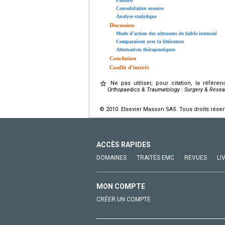
Patients
Consolidation osseuse
Analyse statistique
Discussion
Mode d’action des ultrasons de faible intensité
Comparaison avec la littérature
Alternatives thérapeutiques
Conclusion
Conflit d’intérêt
Ne pas utiliser, pour citation, la référe
Orthopaedics & Traumatology
: Surgery & Rese
© 2010 Elsevier Masson SAS. Tous droits réser
ACCÈS RAPIDES
DOMAINES
TRAITÉS EMC
REVUES
LI
MON COMPTE
CRÉER UN COMPTE