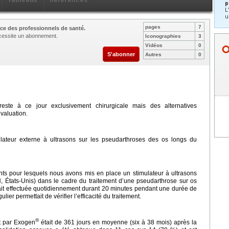
p
L
u
pages
7
ce des professionnels de santé.
nécessite un abonnement.
Iconographies
3
Vidéos
0
S'abonner
Autres
0
ste à ce jour exclusivement chirurgicale mais des alternatives
valuation.
imulateur externe à ultrasons sur les pseudarthroses des os longs du
ients pour lesquels nous avons mis en place un stimulateur à ultrasons
États-Unis) dans le cadre du traitement d’une pseudarthrose sur os
était effectuée quotidiennement durant 20 minutes pendant une durée de
ulier permettait de vérifier l’efficacité du traitement.
®
nt par Exogen
était de 361 jours en moyenne (six à 38 mois) après la