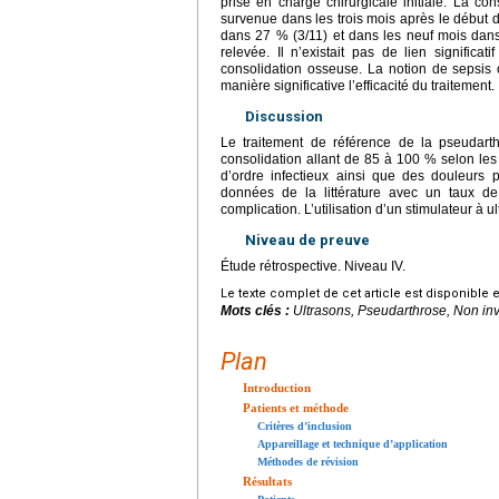
prise en charge chirurgicale initiale. La c
survenue dans les trois mois après le début 
dans 27 % (3/11) et dans les neuf mois dans
relevée. Il n’existait pas de lien significa
consolidation osseuse. La notion de sepsis 
manière significative l’efficacité du traitement.
Discussion
Le traitement de référence de la pseudarth
consolidation allant de 85 à 100 % selon le
d’ordre infectieux ainsi que des douleurs 
données de la littérature avec un taux 
complication. L’utilisation d’un stimulateur à 
Niveau de preuve
Étude rétrospective. Niveau IV.
Le texte complet de cet article est disponible 
Mots clés :
Ultrasons, Pseudarthrose, Non inv
Plan
Introduction
Patients et méthode
Critères d’inclusion
Appareillage et technique d’application
Méthodes de révision
Résultats