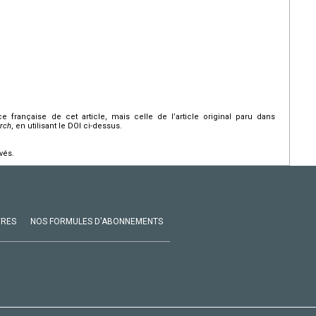
nce française de cet article, mais celle de l’article original paru dans
arch
, en utilisant le DOI ci-dessus.
vés.
VRES
NOS FORMULES D'ABONNEMENTS