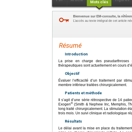
Mots clés
Bienvenue sur EM-consulte, la référen
L’accès au texte intégral de cet article 
Résumé
Introduction
La prise en charge des pseudarthroses re
thérapeutiques sont actuellement en cours d’é
Objectif
Évaluer l’efficacité d’un traitement par st
membre inférieur traitées chirurgicalement.
Patients et méthode
Il s’agit d’une série rétrospective de 14 pat
®
Exogen
(Smith & Nephew Inc, Memphis, TN, 
long traité chirurgicalement. La stimulation 
trois mois. Un suivi clinique et radiologique rég
Résultats
Le délai avant la mise en place du traiteme