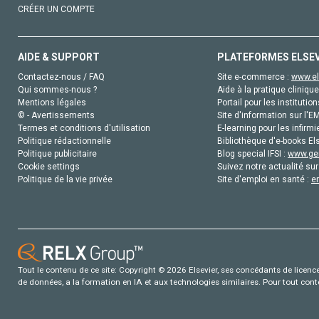
CRÉER UN COMPTE
AIDE & SUPPORT
PLATEFORMES ELSE
Contactez-nous / FAQ
Site e-commerce :
www.el
Qui sommes-nous ?
Aide à la pratique clinique
Mentions légales
Portail pour les institution
© - Avertissements
Site d'information sur l'E
Termes et conditions d'utilisation
E-learning pour les infirmi
Politique rédactionnelle
Bibliothèque d'e-books Els
Politique publicitaire
Blog special IFSI :
www.gen
Cookie settings
Suivez notre actualité sur
Politique de la vie privée
Site d'emploi en santé :
e
Tout le contenu de ce site: Copyright © 2026 Elsevier, ses concédants de licence e
de données, a la formation en IA et aux technologies similaires. Pour tout con