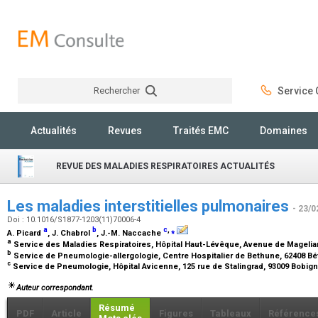
Rechercher
Service C
Rechercher
Actualités
Revues
Traités EMC
Domaines
REVUE DES MALADIES RESPIRATOIRES ACTUALITÉS
Les maladies interstitielles pulmonaires
- 23/0
Doi : 10.1016/S1877-1203(11)70006-4
a
b
c
,
⁎
A. Picard
, J. Chabrol
, J.-M. Naccache
a
Service des Maladies Respiratoires, Hôpital Haut-Lévêque, Avenue de Magelia
b
Service de Pneumologie-allergologie, Centre Hospitalier de Bethune, 62408 B
c
Service de Pneumologie, Hôpital Avicenne, 125 rue de Stalingrad, 93009 Bobig
Auteur correspondant.
Résumé
PDF
Article
Figures
Tableaux
Référence