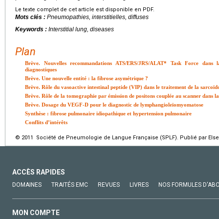
Le texte complet de cet article est disponible en PDF.
Mots clés :
Pneumopathies, interstitielles, diffuses
Keywords :
Interstitial lung, diseases
Plan
Brève. Nouvelles recommandations ATS/ERS/JRS/ALAT* Task Force dans lafi
diagnostiques
Brève. Une nouvelle entité : la fibrose asymétrique ?
Brève. Rôle du vasoactive intestinal peptide (VIP) dans le traitement de la sarcoïd
Brève. Rôle de la tomographie par émission de positons couplée au scanner dans l
Brève. Dosage du VEGF-D pour le diagnostic de lymphangioleïomyomatose
Synthèse : fibrose pulmonaire idiopathique et hypertension pulmonaire
Conflits d’intérêts
© 2011 Société de Pneumologie de Langue Française (SPLF). Publié par Elsev
ACCÈS RAPIDES
DOMAINES
TRAITÉS EMC
REVUES
LIVRES
NOS FORMULES D'AB
MON COMPTE