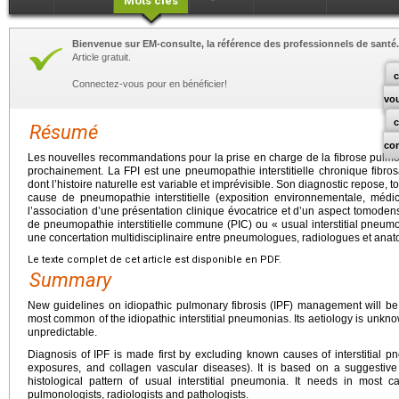
Mots clés
Bienvenue sur EM-consulte, la référence des professionnels de santé.
Article gratuit.
c
Connectez-vous pour en bénéficier!
vo
Résumé
co
Les nouvelles recommandations pour la prise en charge de la fibrose pulmon
prochainement. La FPI est une pneumopathie interstitielle chronique fibros
dont l’histoire naturelle est variable et imprévisible. Son diagnostic repose, t
cause de pneumopathie interstitielle (exposition environnementale, médica
l’association d’une présentation clinique évocatrice et d’un aspect tomode
de pneumopathie interstitielle commune (PIC) ou « usual interstitial pneumon
une concertation multidisciplinaire entre pneumologues, radiologues et ana
Le texte complet de cet article est disponible en PDF.
Summary
New guidelines on idiopathic pulmonary fibrosis (IPF) management will be p
most common of the idiopathic interstitial pneumonias. Its aetiology is unknow
unpredictable.
Diagnosis of IPF is made first by excluding known causes of interstitial p
exposures, and collagen vascular diseases). It is based on a suggestive 
histological pattern of usual interstitial pneumonia. It needs in most c
pulmonologists, radiologists and pathologists.