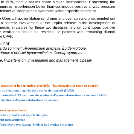
50 to 60%, both diseases share similar mechanisms. Concerning the
improve hypertension better than continuous positive airway pressure
obstructive sleep apnea syndrome without specific treatment.
o Obesity hypoventilation syndrome and overlap syndrome, pointed out
th a specific involvement of the Leptin release in the development of
peutic strategies for these two diseases rely on continuous positive
ventilation should be restricted to patients with remaining diurnal
er CPAP.
en PDF.
 du sommeil, Hypertension artérielle, Épidémiologie,
ndrome d’obésité hypoventilation, Overlap syndrome
e, Hypertension, Investigation and management, Obesity
sommeil et hypertension artérielle : Investigation et prise en charge
urs du syndrome d’apnées obstructives du sommeil (SAOS)
n artérielle (HTA) au cours du syndrome d’apnées obstructives du sommeil (SAOS)
 du Syndrome d’apnées obstructives du sommeil
t overlap syndrome
ome : prévalence et aspects cliniques
ité hypoventilation
’obésité hypoventilation (SOH) et de l’overlap syndrome