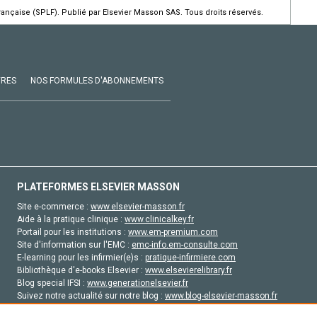
çaise (SPLF). Publié par Elsevier Masson SAS. Tous droits réservés.
VRES
NOS FORMULES D'ABONNEMENTS
PLATEFORMES ELSEVIER MASSON
Site e-commerce :
www.elsevier-masson.fr
Aide à la pratique clinique :
www.clinicalkey.fr
Portail pour les institutions :
www.em-premium.com
Site d'information sur l'EMC :
emc-info.em-consulte.com
E-learning pour les infirmier(e)s :
pratique-infirmiere.com
Bibliothèque d'e-books Elsevier :
www.elsevierelibrary.fr
Blog special IFSI :
www.generationelsevier.fr
Suivez notre actualité sur notre blog :
www.blog-elsevier-masson.fr
Site d'emploi en santé :
emploisante.com