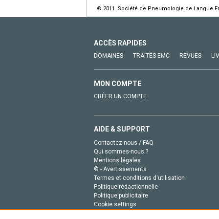
© 2011 Société de Pneumologie de Langue Fran
ACCÈS RAPIDES
DOMAINES
TRAITÉS EMC
REVUES
LI
MON COMPTE
CRÉER UN COMPTE
AIDE & SUPPORT
Contactez-nous / FAQ
Qui sommes-nous ?
Mentions légales
© - Avertissements
Termes et conditions d'utilisation
Politique rédactionnelle
Politique publicitaire
Cookie settings
Politique de la vie privée