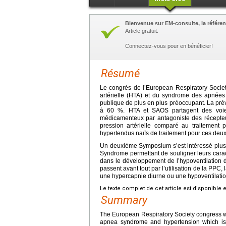
Bienvenue sur EM-consulte, la référen
Article gratuit.
Connectez-vous pour en bénéficier!
Résumé
Le congrès de l’European Respiratory Society 
artérielle (HTA) et du syndrome des apnées
publique de plus en plus préoccupant. La pré
à 60 %. HTA et SAOS partagent des voies
médicamenteux par antagoniste des récepteurs
pression artérielle comparé au traitement 
hypertendus naïfs de traitement pour ces deux
Un deuxième Symposium s’est intéressé plus p
Syndrome permettant de souligner leurs caract
dans le développement de l’hypoventilation d
passent avant tout par l’utilisation de la PPC,
une hypercapnie diurne ou une hypoventilati
Le texte complet de cet article est disponible 
Summary
The European Respiratory Society congress wa
apnea syndrome and hypertension which is 