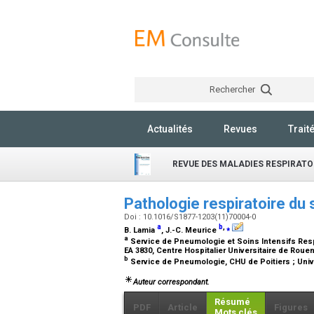
Rechercher
Actualités
Revues
Trait
REVUE DES MALADIES RESPIRATO
Pathologie respiratoire d
Doi : 10.1016/S1877-1203(11)70004-0
a
b
,
⁎
B. Lamia
, J.-C. Meurice
a
Service de Pneumologie et Soins Intensifs Respi
EA 3830, Centre Hospitalier Universitaire de Rou
b
Service de Pneumologie, CHU de Poitiers ; Univers
Auteur correspondant.
Résumé
PDF
Article
Figures
Mots clés