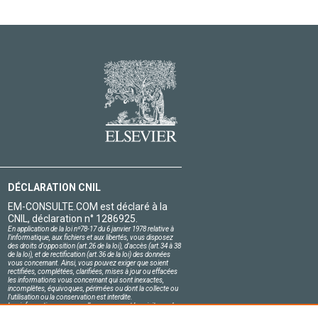
DÉCLARATION CNIL
EM-CONSULTE.COM est déclaré à la
CNIL, déclaration n° 1286925.
En application de la loi nº78-17 du 6 janvier 1978 relative à
l'informatique, aux fichiers et aux libertés, vous disposez
des droits d'opposition (art.26 de la loi), d'accès (art.34 à 38
de la loi), et de rectification (art.36 de la loi) des données
vous concernant. Ainsi, vous pouvez exiger que soient
rectifiées, complétées, clarifiées, mises à jour ou effacées
les informations vous concernant qui sont inexactes,
incomplètes, équivoques, périmées ou dont la collecte ou
l'utilisation ou la conservation est interdite.
Les informations personnelles concernant les visiteurs de
notre site, y compris leur identité, sont confidentielles.