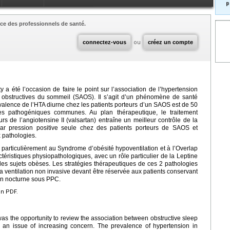
p
ce des professionnels de santé.
connectez-vous
ou
créez un compte
a été l’occasion de faire le point sur l’association de l’hypertension
 obstructives du sommeil (SAOS). Il s’agit d’un phénomène de santé
valence de l’HTA diurne chez les patients porteurs d’un SAOS est de 50
 pathogéniques communes. Au plan thérapeutique, le traitement
 de l’angiotensine II (valsartan) entraîne un meilleur contrôle de la
par pression positive seule chez des patients porteurs de SAOS et
 pathologies.
articulièrement au Syndrome d’obésité hypoventilation et à l’Overlap
éristiques physiopathologiques, avec un rôle particulier de la Leptine
es sujets obèses. Les stratégies thérapeutiques de ces 2 pathologies
 la ventilation non invasive devant être réservée aux patients conservant
on nocturne sous PPC.
en PDF.
s the opportunity to review the association between obstructive sleep
an issue of increasing concern. The prevalence of hypertension in