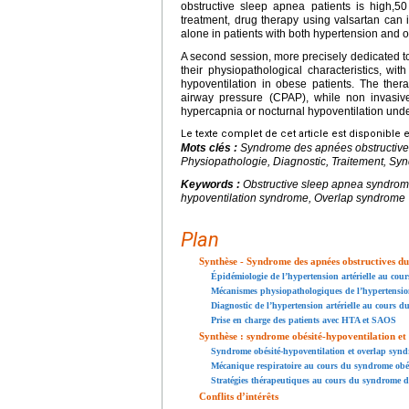
obstructive sleep apnea patients is high,
treatment, drug therapy using valsartan can 
alone in patients with both hypertension and 
A second session, more precisely dedicated t
their physiopathological characteristics, wi
hypoventilation in obese patients. The thera
airway pressure (CPAP), while non invasive 
hypercapnia or nocturnal hypoventilation und
Le texte complet de cet article est disponible 
Mots clés :
Syndrome des apnées obstructives
Physiopathologie, Diagnostic, Traitement, Sy
Keywords :
Obstructive sleep apnea syndrom
hypoventilation syndrome, Overlap syndrome
Plan
Synthèse - Syndrome des apnées obstructives du 
Épidémiologie de l’hypertension artérielle au co
Mécanismes physiopathologiques de l’hypertensio
Diagnostic de l’hypertension artérielle au cours
Prise en charge des patients avec HTA et SAOS
Synthèse : syndrome obésité-hypoventilation e
Syndrome obésité-hypoventilation et overlap syndr
Mécanique respiratoire au cours du syndrome obés
Stratégies thérapeutiques au cours du syndrome d
Conflits d’intérêts