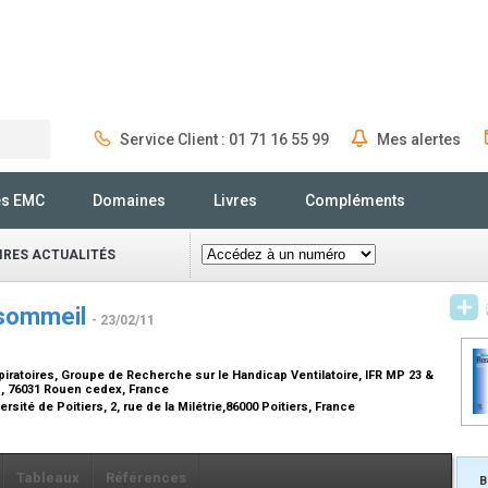
Service Client : 01 71 16 55 99
Mes alertes
Rechercher
és EMC
Domaines
Livres
Compléments
IRES ACTUALITÉS
u sommeil
- 23/02/11
ratoires, Groupe de Recherche sur le Handicap Ventilatoire, IFR MP 23 &
en, 76031 Rouen cedex, France
ité de Poitiers, 2, rue de la Milétrie,86000 Poitiers, France
Tableaux
Références
B