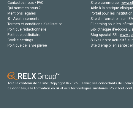
Contactez-nous / FAQ
Site e-commerce :
www.el
Qui sommes-nous ?
Aide à la pratique clinique
Mentions légales
Portail pour les institution
© - Avertissements
Site d'information sur l'E
Termes et conditions d'utilisation
E-learning pour les infirmi
Politique rédactionnelle
Bibliothèque d'e-books Els
Politique publicitaire
Blog special IFSI :
www.gen
Cookie settings
Suivez notre actualité sur
Politique de la vie privée
Site d'emploi en santé :
e
Tout le contenu de ce site: Copyright © 2026 Elsevier, ses concédants de licence e
de données, a la formation en IA et aux technologies similaires. Pour tout con