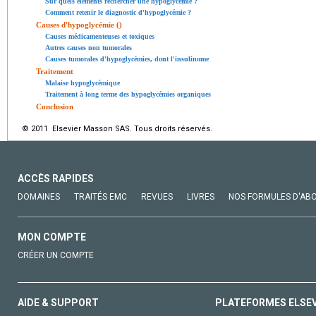
Sur quels éléments rechercher une hypoglycémie ?
Comment retenir le diagnostic d'hypoglycémie ?
Causes d'hypoglycémie ()
Causes médicamenteuses et toxiques
Autres causes non tumorales
Causes tumorales d'hypoglycémies, dont l'insulinome
Traitement
Malaise hypoglycémique
Traitement à long terme des hypoglycémies organiques
Conclusion
© 2011 Elsevier Masson SAS. Tous droits réservés.
ACCÈS RAPIDES
DOMAINES
TRAITÉS EMC
REVUES
LIVRES
NOS FORMULES D'AB
MON COMPTE
CRÉER UN COMPTE
AIDE & SUPPORT
PLATEFORMES ELSE