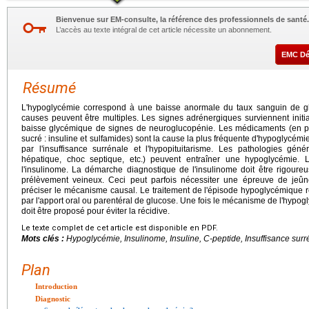
Bienvenue sur EM-consulte, la référence des professionnels de santé.
L’accès au texte intégral de cet article nécessite un abonnement.
EMC D
Résumé
L'hypoglycémie correspond à une baisse anormale du taux sanguin de 
causes peuvent être multiples. Les signes adrénergiques surviennent initia
baisse glycémique de signes de neuroglucopénie. Les médicaments (en par
sucré : insuline et sulfamides) sont la cause la plus fréquente d'hypoglycé
par l'insuffisance surrénale et l'hypopituitarisme. Les pathologies génér
hépatique, choc septique, etc.) peuvent entraîner une hypoglycémie. 
l'insulinome. La démarche diagnostique de l'insulinome doit être rigoure
prélèvement veineux. Ceci peut parfois nécessiter une épreuve de jeûn
préciser le mécanisme causal. Le traitement de l'épisode hypoglycémique r
par l'apport oral ou parentéral de glucose. Une fois le mécanisme de l'hypogl
doit être proposé pour éviter la récidive.
Le texte complet de cet article est disponible en PDF.
Mots clés :
Hypoglycémie, Insulinome, Insuline, C-peptide, Insuffisance surr
Plan
Introduction
Diagnostic