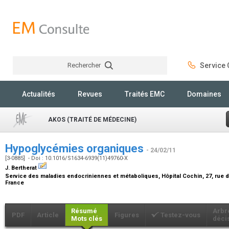
Rechercher
Service C
Rechercher
Actualités
Revues
Traités EMC
Domaines
AKOS (TRAITÉ DE MÉDECINE)
Hypoglycémies organiques
- 24/02/11
[3-0885] - Doi : 10.1016/S1634-6939(11)49760-X
J. Bertherat
Service des maladies endocriniennes et métaboliques, Hôpital Cochin, 27, rue 
France
Résumé
Arbr
PDF
Article
Figures
Testez-vous
Mots clés
déci