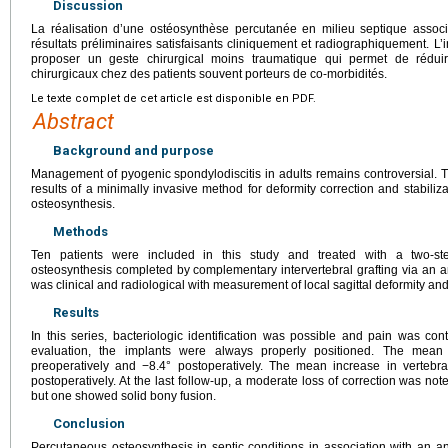
Discussion
La réalisation d’une ostéosynthèse percutanée en milieu septique assoc
résultats préliminaires satisfaisants cliniquement et radiographiquement. L’
proposer un geste chirurgical moins traumatique qui permet de réduir
chirurgicaux chez des patients souvent porteurs de co-morbidités.
Le texte complet de cet article est disponible en PDF.
Abstract
Background and purpose
Management of pyogenic spondylodiscitis in adults remains controversial. T
results of a minimally invasive method for deformity correction and stabiliz
osteosynthesis.
Methods
Ten patients were included in this study and treated with a two-st
osteosynthesis completed by complementary intervertebral grafting via an a
was clinical and radiological with measurement of local sagittal deformity and 
Results
In this series, bacteriologic identification was possible and pain was con
evaluation, the implants were always properly positioned. The mean 
preoperatively and −8.4° postoperatively. The mean increase in verteb
postoperatively. At the last follow-up, a moderate loss of correction was no
but one showed solid bony fusion.
Conclusion
Percutaneous osteosynthesis in septic conditions in association with an ante