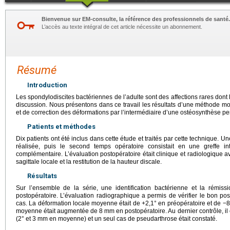
Bienvenue sur EM-consulte, la référence des professionnels de santé.
L’accès au texte intégral de cet article nécessite un abonnement.
Résumé
Introduction
Les spondylodiscites bactériennes de l’adulte sont des affections rares dont 
discussion. Nous présentons dans ce travail les résultats d’une méthode moi
et de correction des déformations par l’intermédiaire d’une ostéosynthèse p
Patients et méthodes
Dix patients ont été inclus dans cette étude et traités par cette technique. U
réalisée, puis le second temps opératoire consistait en une greffe i
complémentaire. L’évaluation postopératoire était clinique et radiologique 
sagittale locale et la restitution de la hauteur discale.
Résultats
Sur l’ensemble de la série, une identification bactérienne et la rémis
postopératoire. L’évaluation radiographique a permis de vérifier le bon po
cas. La déformation locale moyenne était de +2,1° en préopératoire et de −8,
moyenne était augmentée de 8
mm en postopératoire. Au dernier contrôle, il
(2° et 3
mm en moyenne) et un seul cas de pseudarthrose était constaté.