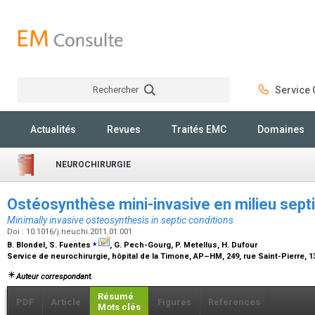
Rechercher
Service C
Rechercher
Actualités
Revues
Traités EMC
Domaines
NEUROCHIRURGIE
Ostéosynthèse mini-invasive en milieu sep
Minimally invasive osteosynthesis in septic conditions
Doi : 10.1016/j.neuchi.2011.01.001
⁎
B. Blondel, S. Fuentes
, G. Pech-Gourg, P. Metellus, H. Dufour
Service de neurochirurgie, hôpital de la Timone, AP–HM, 249, rue Saint-Pierre, 1
Auteur correspondant.
Résumé
PDF
Article
Figures
Références
Mots clés