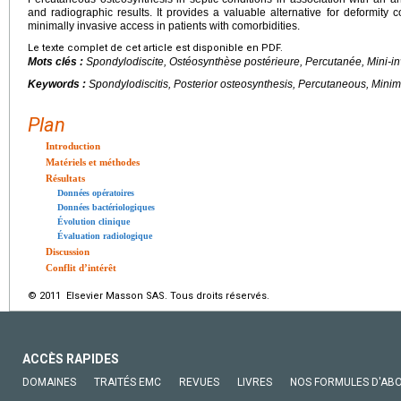
and radiographic results. It provides a valuable alternative for deformity c
minimally invasive access in patients with comorbidities.
Le texte complet de cet article est disponible en PDF.
Mots clés :
Spondylodiscite, Ostéosynthèse postérieure, Percutanée, Mini-in
Keywords :
Spondylodiscitis, Posterior osteosynthesis, Percutaneous, Minim
Plan
Introduction
Matériels et méthodes
Résultats
Données opératoires
Données bactériologiques
Évolution clinique
Évaluation radiologique
Discussion
Conflit d’intérêt
© 2011 Elsevier Masson SAS. Tous droits réservés.
ACCÈS RAPIDES
DOMAINES
TRAITÉS EMC
REVUES
LIVRES
NOS FORMULES D'AB