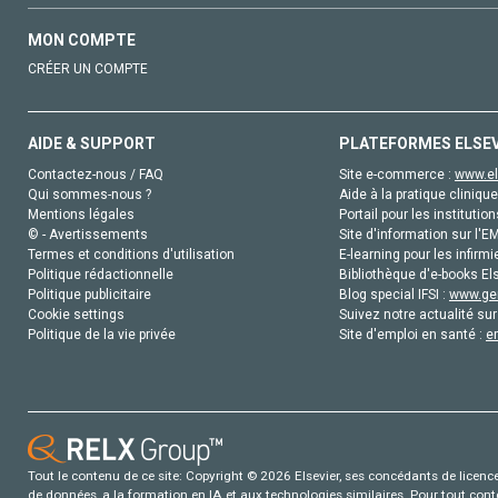
MON COMPTE
CRÉER UN COMPTE
AIDE & SUPPORT
PLATEFORMES ELSE
Contactez-nous / FAQ
Site e-commerce :
www.el
Qui sommes-nous ?
Aide à la pratique clinique
Mentions légales
Portail pour les institution
© - Avertissements
Site d'information sur l'E
Termes et conditions d'utilisation
E-learning pour les infirmi
Politique rédactionnelle
Bibliothèque d'e-books Els
Politique publicitaire
Blog special IFSI :
www.gen
Cookie settings
Suivez notre actualité sur
Politique de la vie privée
Site d'emploi en santé :
e
Tout le contenu de ce site: Copyright © 2026 Elsevier, ses concédants de licence e
de données, a la formation en IA et aux technologies similaires. Pour tout con