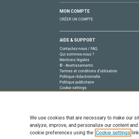
MON COMPTE
CRÉER UN COMPTE
AIDE & SUPPORT
Contactez-nous / FAQ
Qui sommes-nous ?
Mentions légales
© - Avertissements
Termes et conditions d'utilisation
Politique rédactionnelle
Politique publicitaire
Cookie settings
Politique de la vie privée
We use cookies that are necessary to make our si
analyze, improve, and personalize our content and
cookie preferences using the
Cookie settings
link
Tout le contenu de ce site: Copyright © 2026 Else
de données, a la formation en IA et aux technol