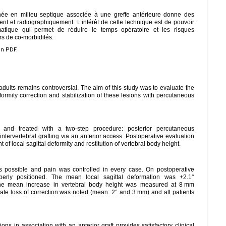
née en milieu septique associée à une greffe antérieure donne des
ment et radiographiquement. L’intérêt de cette technique est de pouvoir
matique qui permet de réduire le temps opératoire et les risques
rs de co-morbidités.
en PDF.
dults remains controversial. The aim of this study was to evaluate the
formity correction and stabilization of these lesions with percutaneous
 and treated with a two-step procedure: posterior percutaneous
tervertebral grafting via an anterior access. Postoperative evaluation
of local sagittal deformity and restitution of vertebral body height.
 was possible and pain was controlled in every case. On postoperative
perly positioned. The mean local sagittal deformation was +2.1°
 The mean increase in vertebral body height was measured at 8
mm
erate loss of correction was noted (mean: 2° and 3
mm) and all patients
ns in association with an anterior graft provides satisfactory clinical