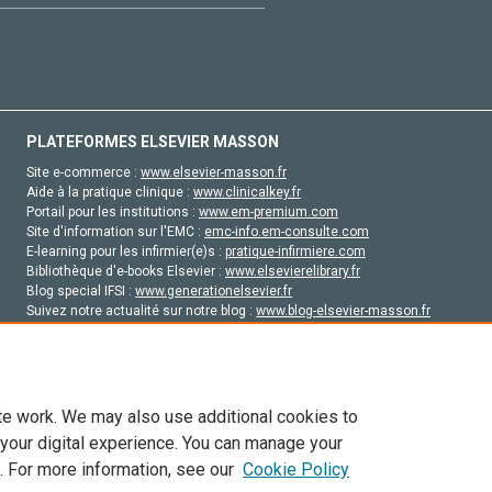
PLATEFORMES ELSEVIER MASSON
Site e-commerce :
www.elsevier-masson.fr
Aide à la pratique clinique :
www.clinicalkey.fr
Portail pour les institutions :
www.em-premium.com
Site d'information sur l'EMC :
emc-info.em-consulte.com
E-learning pour les infirmier(e)s :
pratique-infirmiere.com
Bibliothèque d'e-books Elsevier :
www.elsevierelibrary.fr
Blog special IFSI :
www.generationelsevier.fr
Suivez notre actualité sur notre blog :
www.blog-elsevier-masson.fr
Site d'emploi en santé :
emploisante.com
te work. We may also use additional cookies to
 your digital experience. You can manage your
. For more information, see our
Cookie Policy
vier, ses concédants de licence et ses contributeurs. Tout les droits sont réservés, y 
ogies similaires. Pour tout contenu en libre accès, les conditions de licence Creati