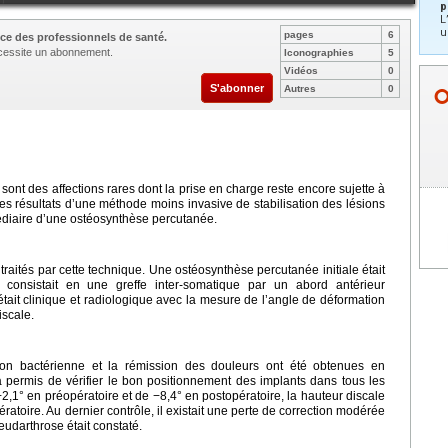
p
L
u
pages
6
ce des professionnels de santé.
nécessite un abonnement.
Iconographies
5
Vidéos
0
S'abonner
Autres
0
sont des affections rares dont la prise en charge reste encore sujette à
es résultats d’une méthode moins invasive de stabilisation des lésions
médiaire d’une ostéosynthèse percutanée.
 traités par cette technique. Une ostéosynthèse percutanée initiale était
 consistait en une greffe inter-somatique par un abord antérieur
tait clinique et radiologique avec la mesure de l’angle de déformation
iscale.
tion bactérienne et la rémission des douleurs ont été obtenues en
a permis de vérifier le bon positionnement des implants dans tous les
2,1° en préopératoire et de −8,4° en postopératoire, la hauteur discale
atoire. Au dernier contrôle, il existait une perte de correction modérée
udarthrose était constaté.