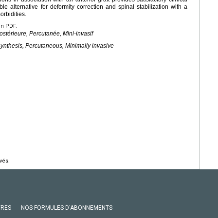
le alternative for deformity correction and spinal stabilization with a
orbidities.
en PDF.
stérieure, Percutanée, Mini-invasif
synthesis, Percutaneous, Minimally invasive
vés.
VRES
NOS FORMULES D'ABONNEMENTS