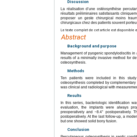
Discussion
La réalisation d’une ostéosynthèse percuta
résultats préliminaires satisfaisants clinique
proposer un geste chirurgical moins trau
chirurgicaux chez des patients souvent porteu
Le texte complet de cet article est disponible 
Abstract
Background and purpose
Management of pyogenic spondylodiscitis in a
results of a minimally invasive method for de
osteosynthesis.
Methods
Ten patients were included in this study
osteosynthesis completed by complementary in
was clinical and radiological with measurement 
Results
In this series, bacteriologic identification
evaluation, the implants were always pro
preoperatively and −8.4° postoperatively.
postoperatively. At the last follow-up, a mod
but one showed solid bony fusion.
Conclusion
Percutaneous osteosynthesis in septic conditio