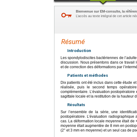
Bienvenue sur EM-consulte, la référen
L’accès au texte intégral de cet article 
Résumé
Introduction
Les spondylodiscites bactériennes de l’adulte 
discussion. Nous présentons dans ce travail l
et de correction des déformations par l’inter
Patients et méthodes
Dix patients ont été inclus dans cette étude et
réalisée, puis le second temps opératoire
complémentaire. L’évaluation postopératoire é
sagittale locale et la restitution de la hauteur d
Résultats
Sur l’ensemble de la série, une identifica
postopératoire. L’évaluation radiographique 
cas. La déformation locale moyenne était de +
moyenne était augmentée de 8
mm en postopér
(2° et 3
mm en moyenne) et un seul cas de pse