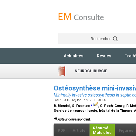
Rechercher
Actualités
Revues
Trait
NEUROCHIRURGIE
Ostéosynthèse mini-invasi
Minimally invasive osteosynthesis in septic c
Doi : 10.1016/j.neuchi.2011.01.001
⁎
B. Blondel, S. Fuentes
, G. Pech-Gourg, P. Met
Service de neurochirurgie, hôpital de la Timone, 
Auteur correspondant.
Résumé
PDF
Article
Figures
Mots clés