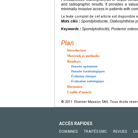
and radiographic results. It provides a valuab
minimally invasive access in patients with com
Le texte complet de cet article est disponible 
Mots clés :
Spondylodiscite, Ostéosynthèse po
Keywords :
Spondylodiscitis, Posterior osteo
Plan
Introduction
Matériels et méthodes
Résultats
Données opératoires
Données bactériologiques
Évolution clinique
Évaluation radiologique
Discussion
Conflit d’intérêt
© 2011 Elsevier Masson SAS. Tous droits réser
ACCÈS RAPIDES
DOMAINES
TRAITÉS EMC
REVUES
LI