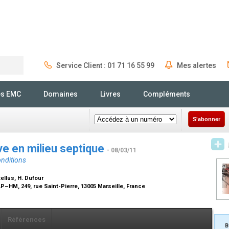
Service Client : 01 71 16 55 99
Mes alertes
Rechercher
és EMC
Domaines
Livres
Compléments
S'abonner
ve en milieu septique
- 08/03/11
onditions
ellus, H. Dufour
AP–HM, 249, rue Saint-Pierre, 13005 Marseille, France
Références
B