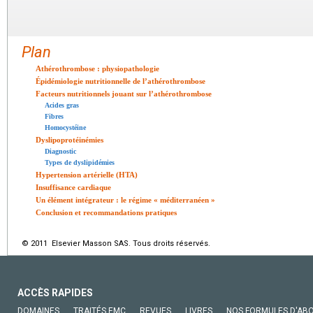
Plan
Athérothrombose : physiopathologie
Épidémiologie nutritionnelle de l’athérothrombose
Facteurs nutritionnels jouant sur l’athérothrombose
Acides gras
Fibres
Homocystéine
Dyslipoprotéinémies
Diagnostic
Types de dyslipidémies
Hypertension artérielle (HTA)
Insuffisance cardiaque
Un élément intégrateur : le régime «
méditerranéen
»
Conclusion et recommandations pratiques
© 2011 Elsevier Masson SAS. Tous droits réservés.
ACCÈS RAPIDES
DOMAINES
TRAITÉS EMC
REVUES
LIVRES
NOS FORMULES D'AB