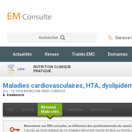
Rechercher
Service C
Rechercher
Actualités
Revues
Traités EMC
Domaines
NUTRITION CLINIQUE
Livre :
PRATIQUE
Maladies cardiovasculaires, HTA, dyslipidé
Doi : 10.1016/B978-2-294-70931-9.00019-X
A. Fredenrich
Résumé
PDF
Article
Tableaux
Références
Mots clés
Bienvenue sur EM-consulte, la référence des professionnels de santé.
L'accès au texte intégral de ce chapitre nécessite l'achat du livre ou l'achat 