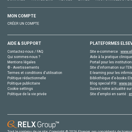
MON COMPTE
CRÉER UN COMPTE
AIDE & SUPPORT
PLATEFORMES ELSE
Contactez-nous / FAQ
Site e-commerce :
www.el
Qui sommes-nous ?
Aide à la pratique clinique
Mentions légales
Portail pour les institution
© - Avertissements
Site d'information sur l'E
Termes et conditions d'utilisation
E-learning pour les infirmi
Politique rédactionnelle
Bibliothèque d'e-books Els
Politique publicitaire
Blog special IFSI :
www.gen
Cookie settings
Suivez notre actualité sur
Politique de la vie privée
Site d'emploi en santé :
e
Tout le contenu de ce site: Copyright © 2026 Elsevier, ses concédants de licence e