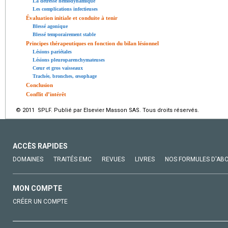
La détresse hémodynamique
Les complications infectieuses
Évaluation initiale et conduite à tenir
Blessé agonique
Blessé temporairement stable
Principes thérapeutiques en fonction du bilan lésionnel
Lésions pariétales
Lésions pleuroparenchymateuses
Cœur et gros vaisseaux
Trachée, bronches, œsophage
Conclusion
Conflit d’intérêt
© 2011 SPLF. Publié par Elsevier Masson SAS. Tous droits réservés.
ACCÈS RAPIDES
DOMAINES
TRAITÉS EMC
REVUES
LIVRES
NOS FORMULES D'AB
MON COMPTE
CRÉER UN COMPTE