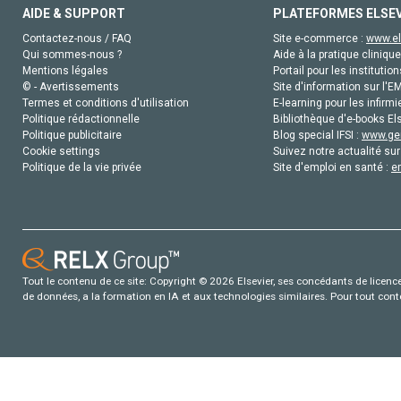
AIDE & SUPPORT
PLATEFORMES ELSE
Contactez-nous / FAQ
Site e-commerce :
www.el
Qui sommes-nous ?
Aide à la pratique clinique
Mentions légales
Portail pour les institution
© - Avertissements
Site d'information sur l'E
Termes et conditions d'utilisation
E-learning pour les infirmi
Politique rédactionnelle
Bibliothèque d'e-books Els
Politique publicitaire
Blog special IFSI :
www.gen
Cookie settings
Suivez notre actualité sur
Politique de la vie privée
Site d'emploi en santé :
e
Tout le contenu de ce site: Copyright © 2026 Elsevier, ses concédants de licence e
de données, a la formation en IA et aux technologies similaires. Pour tout con