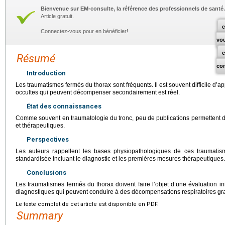
Bienvenue sur EM-consulte, la référence des professionnels de santé.
Article gratuit.
c
Connectez-vous pour en bénéficier!
vo
Résumé
co
Introduction
Les traumatismes fermés du thorax sont fréquents. Il est souvent difficile d’ap
occultes qui peuvent décompenser secondairement est réel.
État des connaissances
Comme souvent en traumatologie du tronc, peu de publications permettent 
et thérapeutiques.
Perspectives
Les auteurs rappellent les bases physiopathologiques de ces traumati
standardisée incluant le diagnostic et les premières mesures thérapeutiques.
Conclusions
Les traumatismes fermés du thorax doivent faire l’objet d’une évaluation ini
diagnostiques qui peuvent conduire à des décompensations respiratoires gr
Le texte complet de cet article est disponible en PDF.
Summary