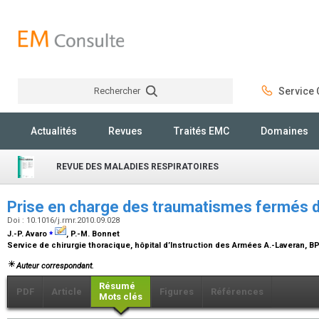
Rechercher
Service C
Rechercher
Actualités
Revues
Traités EMC
Domaines
REVUE DES MALADIES RESPIRATOIRES
Prise en charge des traumatismes fermés 
Doi : 10.1016/j.rmr.2010.09.028
⁎
J.-P. Avaro
, P.-M. Bonnet
Service de chirurgie thoracique, hôpital d’Instruction des Armées A.-Laveran, B
Auteur correspondant.
Résumé
PDF
Article
Figures
Références
Mots clés