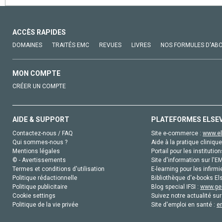
ACCÈS RAPIDES
DOMAINES
TRAITÉS EMC
REVUES
LIVRES
NOS FORMULES D'AB
MON COMPTE
CRÉER UN COMPTE
AIDE & SUPPORT
PLATEFORMES ELSE
Contactez-nous / FAQ
Site e-commerce :
www.el
Qui sommes-nous ?
Aide à la pratique clinique
Mentions légales
Portail pour les institution
© - Avertissements
Site d'information sur l'E
Termes et conditions d'utilisation
E-learning pour les infirmi
Politique rédactionnelle
Bibliothèque d'e-books Els
Politique publicitaire
Blog special IFSI :
www.gen
Cookie settings
Suivez notre actualité sur
Politique de la vie privée
Site d'emploi en santé :
e