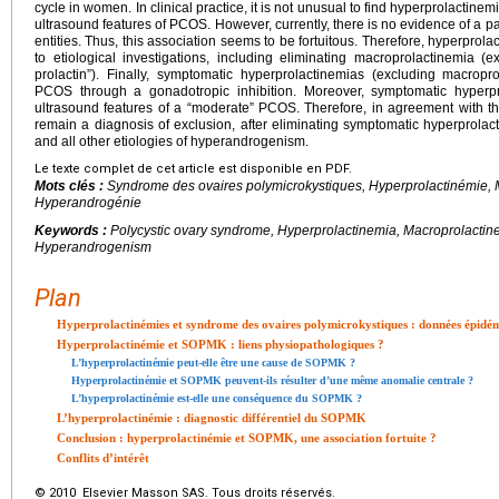
cycle in women. In clinical practice, it is not unusual to find hyperprolactine
ultrasound features of PCOS. However, currently, there is no evidence of a p
entities. Thus, this association seems to be fortuitous. Therefore, hyperpr
to etiological investigations, including eliminating macroprolactinemia (e
prolactin”). Finally, symptomatic hyperprolactinemias (excluding macrop
PCOS through a gonadotropic inhibition. Moreover, symptomatic hyperpr
ultrasound features of a “moderate” PCOS. Therefore, in agreement with
remain a diagnosis of exclusion, after eliminating symptomatic hyperprola
and all other etiologies of hyperandrogenism.
Le texte complet de cet article est disponible en PDF.
Mots clés :
Syndrome des ovaires polymicrokystiques, Hyperprolactinémie, M
Hyperandrogénie
Keywords :
Polycystic ovary syndrome, Hyperprolactinemia, Macroprolactine
Hyperandrogenism
Plan
Hyperprolactinémies et syndrome des ovaires polymicrokystiques : données épidé
Hyperprolactinémie et SOPMK : liens physiopathologiques ?
L’hyperprolactinémie peut-elle être une cause de SOPMK ?
Hyperprolactinémie et SOPMK peuvent-ils résulter d’une même anomalie centrale ?
L’hyperprolactinémie est-elle une conséquence du SOPMK ?
L’hyperprolactinémie : diagnostic différentiel du SOPMK
Conclusion : hyperprolactinémie et SOPMK, une association fortuite ?
Conflits d’intérêt
© 2010 Elsevier Masson SAS. Tous droits réservés.