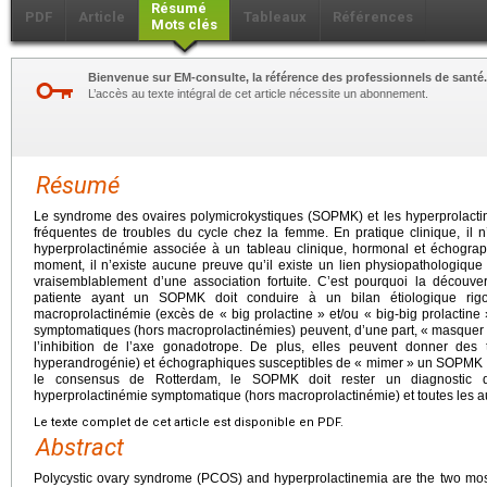
Résumé
PDF
Article
Tableaux
Références
Mots clés
Bienvenue sur EM-consulte, la référence des professionnels de santé.
L’accès au texte intégral de cet article nécessite un abonnement.
Résumé
Le syndrome des ovaires polymicrokystiques (SOPMK) et les hyperprolactin
fréquentes de troubles du cycle chez la femme. En pratique clinique, il 
hyperprolactinémie associée à un tableau clinique, hormonal et échog
moment, il n’existe aucune preuve qu’il existe un lien physiopathologique e
vraisemblablement d’une association fortuite. C’est pourquoi la découv
patiente ayant un SOPMK doit conduire à un bilan étiologique rig
macroprolactinémie (excès de « big prolactine » et/ou « big-big prolactine »
symptomatiques (hors macroprolactinémies) peuvent, d’une part, « masquer
l’inhibition de l’axe gonadotrope. De plus, elles peuvent donner des t
hyperandrogénie) et échographiques susceptibles de « mimer » un SOPMK 
le consensus de Rotterdam, le SOPMK doit rester un diagnostic d’
hyperprolactinémie symptomatique (hors macroprolactinémie) et toutes les 
Le texte complet de cet article est disponible en PDF.
Abstract
Polycystic ovary syndrome (PCOS) and hyperprolactinemia are the two most