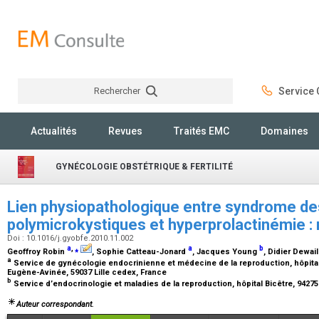
Rechercher
Service C
Rechercher
Actualités
Revues
Traités EMC
Domaines
GYNÉCOLOGIE OBSTÉTRIQUE & FERTILITÉ
Lien physiopathologique entre syndrome de
polymicrokystiques et hyperprolactinémie : 
Doi : 10.1016/j.gyobfe.2010.11.002
a
,
⁎
a
b
Geoffroy Robin
, Sophie Catteau-Jonard
, Jacques Young
, Didier Dewai
a
Service de gynécologie endocrinienne et médecine de la reproduction, hôpita
Eugène-Avinée, 59037 Lille cedex, France
b
Service d’endocrinologie et maladies de la reproduction, hôpital Bicêtre, 9427
Auteur correspondant.