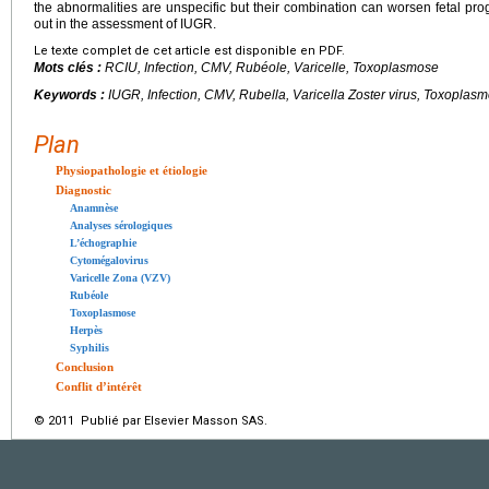
the abnormalities are unspecific but their combination can worsen fetal pro
out in the assessment of IUGR.
Le texte complet de cet article est disponible en PDF.
Mots clés :
RCIU, Infection, CMV, Rubéole, Varicelle, Toxoplasmose
Keywords :
IUGR, Infection, CMV, Rubella,
Varicella Zoster
virus, Toxoplasm
Plan
Physiopathologie et étiologie
Diagnostic
Anamnèse
Analyses sérologiques
L’échographie
Cytomégalovirus
Varicelle Zona (VZV)
Rubéole
Toxoplasmose
Herpès
Syphilis
Conclusion
Conflit d’intérêt
© 2011 Publié par Elsevier Masson SAS.