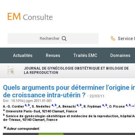
Rechercher
Service C
Rechercher
Actualités
Revues
Traités EMC
Domaines
JOURNAL DE GYNÉCOLOGIE OBSTÉTRIQUE ET BIOLOGIE DE
LA REPRODUCTION
Quels arguments pour déterminer l’origine i
de croissance intra-utérin ?
- 22/03/11
Doi : 10.1016/j.jgyn.2011.01.001
a
,
b
a
,
b
a
,
b
a
,
b
a
,
b
,
⁎
A.-G. Cordier
, S. Nedellec
, A. Benachi
, R. Frydman
, O. Picone
a
Université Paris-Sud, 92140 Clamart, France
b
Service de gynécologie-obstétrique et médecine de la reproduction, hôpital An
de-Trivaux, 92140 Clamart, France
Auteur correspondant.