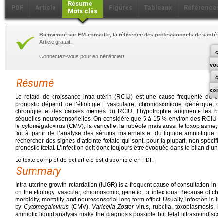
Résumé
PDF
Article
Figures
Tableaux
Référence
Mots clés
Bienvenue sur EM-consulte, la référence des professionnels de santé.
Article gratuit.
c
Connectez-vous pour en bénéficier!
vo
Résumé
co
Le retard de croissance intra-utérin (RCIU) est une cause fréquente de c
pronostic dépend de l’étiologie : vasculaire, chromosomique, génétique, o
chronique et des causes mêmes du RCIU, l’hypotrophie augmente les ris
séquelles neurosensorielles. On considère que 5 à 15 % environ des RCIU so
le cytomégalovirus (CMV), la varicelle, la rubéole mais aussi le toxoplasme, l
fait à partir de l’analyse des sérums maternels et du liquide amniotique
rechercher des signes d’atteinte fœtale qui sont, pour la plupart, non spéci
pronostic fœtal. L’infection doit donc toujours être évoquée dans le bilan d’u
Le texte complet de cet article est disponible en PDF.
Summary
Intra-uterine growth retardation (IUGR) is a frequent cause of consultation in
on the etiology: vascular, chromosomic, genetic, or infectious. Because of ch
morbidity, mortality and neurosensorial long term effect. Usually, infection is
by
Cytomegalovirus
(CMV),
Varicella Zoster
virus, rubella, toxoplasmosis,
amniotic liquid analysis make the diagnosis possible but fetal ultrasound sca