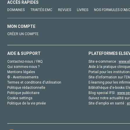
ACCÈS RAPIDES
DOMAINES
TRAITÉS EMC
REVUES
LIVRES
NOS FORMULES D'AB
MON COMPTE
CRÉER UN COMPTE
AIDE & SUPPORT
PLATEFORMES ELSE
Contactez-nous / FAQ
Site e-commerce :
www.el
Qui sommes-nous ?
Aide à la pratique clinique
Mentions légales
Portail pour les institution
© - Avertissements
Site d'information sur l'E
Termes et conditions d'utilisation
E-learning pour les infirmi
Politique rédactionnelle
Bibliothèque d'e-books Els
Politique publicitaire
Blog special IFSI :
www.gen
Cookie settings
Suivez notre actualité sur
Politique de la vie privée
Site d'emploi en santé :
e