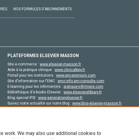
VRES
NOS FORMULES D'ABONNEMENTS
PLATEFORMES ELSEVIER MASSON
Site e-commerce :
www.elsevier-masson.fr
Aide à la pratique clinique :
www.clinicalkey.fr
Portail pour les institutions :
www.em-premium.com
Site d'information sur l'EMC :
emc-info.em-consulte.com
E-learning pour les infirmier(e)s :
pratique-infirmiere.com
Bibliothèque d'e-books Elsevier :
www.elsevierelibrary.fr
Blog special IFSI :
www.generationelsevier.fr
Suivez notre actualité sur notre blog :
www.blog-elsevier-masson.fr
Site d'emploi en santé :
emploisante.com
te work. We may also use additional cookies to