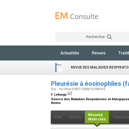
Rechercher
Actualités
Revues
Trait
REVUE DES MALADIES RESPIRATO
Pleurésie à éosinophiles (f
Doi : 10.1016/S1877-1203(11)70015-5
F. Lebargy
Service des Maladies Respiratoires et Allergique
Reims
Résumé
PDF
Article
Tableau
Mots clés