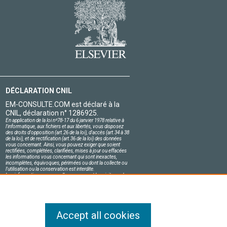
DÉCLARATION CNIL
EM-CONSULTE.COM est déclaré à la
CNIL, déclaration n° 1286925.
En application de la loi nº78-17 du 6 janvier 1978 relative à
l'informatique, aux fichiers et aux libertés, vous disposez
des droits d'opposition (art.26 de la loi), d'accès (art.34 à 38
de la loi), et de rectification (art.36 de la loi) des données
vous concernant. Ainsi, vous pouvez exiger que soient
rectifiées, complétées, clarifiées, mises à jour ou effacées
les informations vous concernant qui sont inexactes,
incomplètes, équivoques, périmées ou dont la collecte ou
l'utilisation ou la conservation est interdite.
Les informations personnelles concernant les visiteurs de
notre site, y compris leur identité, sont confidentielles.
Le responsable du site s'engage sur l'honneur à respecter
les conditions légales de confidentialité applicables en
France et à ne pas divulguer ces informations à des tiers.
Accept all cookies