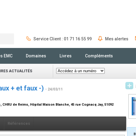
Service Client : 01 71 16 55 99
Mes alertes
Rechercher
és EMC
Domaines
Livres
Compléments
IRES ACTUALITÉS
aux + et faux -)
- 24/03/11
s, CHRU de Reims, Hôpital Maison Blanche, 45 rue Cognacq Jay, 51092
x
Références
B