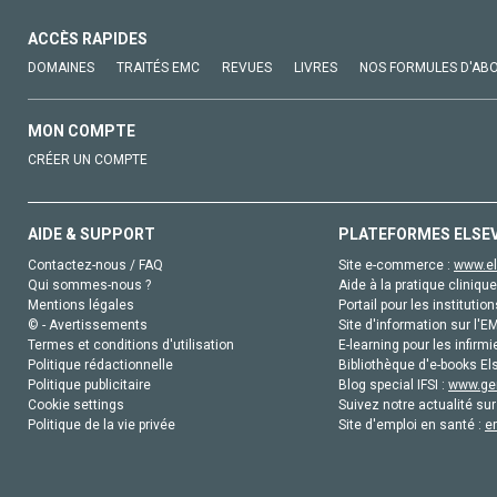
ACCÈS RAPIDES
DOMAINES
TRAITÉS EMC
REVUES
LIVRES
NOS FORMULES D'AB
MON COMPTE
CRÉER UN COMPTE
AIDE & SUPPORT
PLATEFORMES ELSE
Contactez-nous / FAQ
Site e-commerce :
www.el
Qui sommes-nous ?
Aide à la pratique clinique
Mentions légales
Portail pour les institution
© - Avertissements
Site d'information sur l'E
Termes et conditions d'utilisation
E-learning pour les infirmi
Politique rédactionnelle
Bibliothèque d'e-books Els
Politique publicitaire
Blog special IFSI :
www.gen
Cookie settings
Suivez notre actualité sur
Politique de la vie privée
Site d'emploi en santé :
e