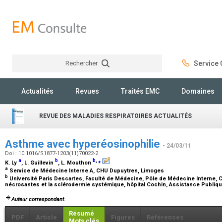
Rechercher
Service C
Rechercher
Actualités
Revues
Traités EMC
Domaines
REVUE DES MALADIES RESPIRATOIRES ACTUALITÉS
Asthme avec hyperéosinophilie
- 24/03/11
Doi : 10.1016/S1877-1203(11)70022-2
a
b
b
,
⁎
K. Ly
, L. Guillevin
, L. Mouthon
a
Service de Médecine Interne A, CHU Dupuytren, Limoges
b
Université Paris Descartes, Faculté de Médecine, Pôle de Médecine Interne, C
nécrosantes et la sclérodermie systémique, hôpital Cochin, Assistance Publiq
Auteur correspondant.
Résumé
PDF
Article
Figures
Références
Mots clés