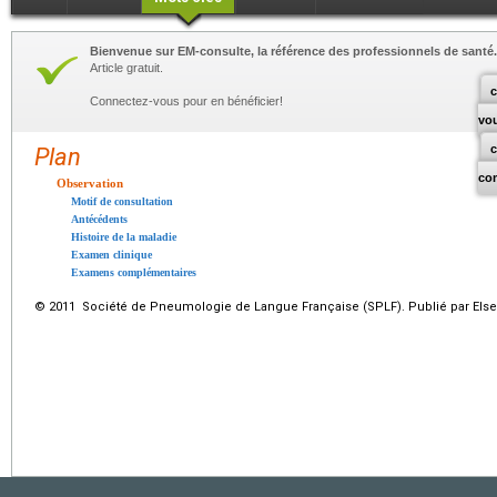
Bienvenue sur EM-consulte, la référence des professionnels de santé.
Article gratuit.
c
Connectez-vous pour en bénéficier!
vo
Plan
co
Observation
Motif de consultation
Antécédents
Histoire de la maladie
Examen clinique
Examens complémentaires
© 2011 Société de Pneumologie de Langue Française (SPLF). Publié par Elsev