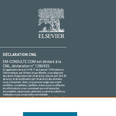
DÉCLARATION CNIL
EM-CONSULTE.COM est déclaré à la
CNIL, déclaration n° 1286925.
En application de la loi nº78-17 du 6 janvier 1978 relative à
l'informatique, aux fichiers et aux libertés, vous disposez
des droits d'opposition (art.26 de la loi), d'accès (art.34 à 38
de la loi), et de rectification (art.36 de la loi) des données
vous concernant. Ainsi, vous pouvez exiger que soient
rectifiées, complétées, clarifiées, mises à jour ou effacées
les informations vous concernant qui sont inexactes,
incomplètes, équivoques, périmées ou dont la collecte ou
l'utilisation ou la conservation est interdite.
Les informations personnelles concernant les visiteurs de
notre site, y compris leur identité, sont confidentielles.
Le responsable du site s'engage sur l'honneur à respecter
les conditions légales de confidentialité applicables en
France et à ne pas divulguer ces informations à des tiers.