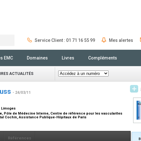
Service Client : 01 71 16 55 99
Mes alertes
Rechercher
és EMC
Domaines
Livres
Compléments
IRES ACTUALITÉS
auss
- 24/03/11
, Limoges
, Pôle de Médecine Interne, Centre de référence pour les vascularites
tal Cochin, Assistance Publique-Hôpitaux de Paris
x
Références
B