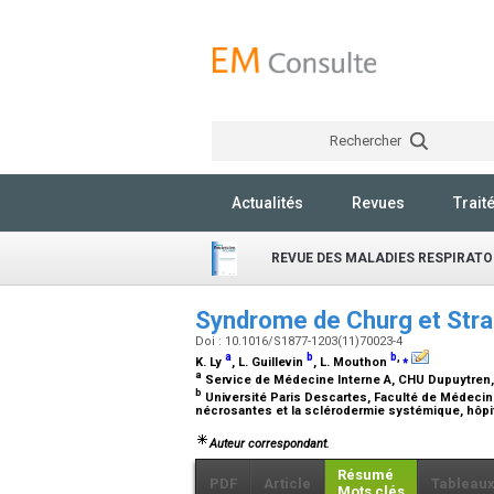
Rechercher
Actualités
Revues
Trait
REVUE DES MALADIES RESPIRATO
Syndrome de Churg et Str
Doi : 10.1016/S1877-1203(11)70023-4
a
b
b
,
⁎
K. Ly
, L. Guillevin
, L. Mouthon
a
Service de Médecine Interne A, CHU Dupuytren
b
Université Paris Descartes, Faculté de Médecine
nécrosantes et la sclérodermie systémique, hôpi
Auteur correspondant.
Résumé
PDF
Article
Tableau
Mots clés