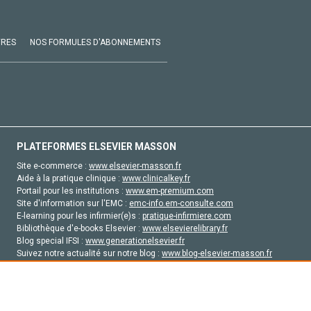
VRES
NOS FORMULES D'ABONNEMENTS
PLATEFORMES ELSEVIER MASSON
Site e-commerce :
www.elsevier-masson.fr
Aide à la pratique clinique :
www.clinicalkey.fr
Portail pour les institutions :
www.em-premium.com
Site d'information sur l'EMC :
emc-info.em-consulte.com
E-learning pour les infirmier(e)s :
pratique-infirmiere.com
Bibliothèque d'e-books Elsevier :
www.elsevierelibrary.fr
Blog special IFSI :
www.generationelsevier.fr
Suivez notre actualité sur notre blog :
www.blog-elsevier-masson.fr
Site d'emploi en santé :
emploisante.com