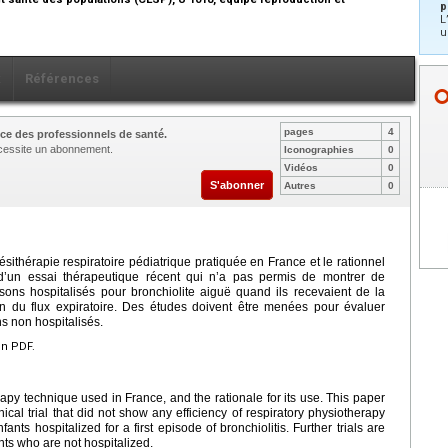
p
e
L
u
x
Références
pages
4
ce des professionnels de santé.
nécessite un abonnement.
Iconographies
0
Vidéos
0
S'abonner
Autres
0
inésithérapie respiratoire pédiatrique pratiquée en France et le rationnel
ts d’un essai thérapeutique récent qui n’a pas permis de montrer de
sons hospitalisés pour bronchiolite aiguë quand ils recevaient de la
on du flux expiratoire. Des études doivent être menées pour évaluer
ns non hospitalisés.
en PDF.
rapy technique used in France, and the rationale for its use. This paper
nical trial that did not show any efficiency of respiratory physiotherapy
ants hospitalized for a first episode of bronchiolitis. Further trials are
nts who are not hospitalized.