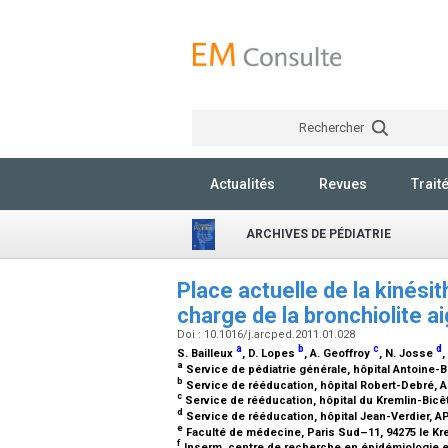
Rechercher
Actualités
Revues
Trait
ARCHIVES DE PÉDIATRIE
Place actuelle de la kinésit
charge de la bronchiolite a
Doi : 10.1016/j.arcped.2011.01.028
a
b
c
d
S. Bailleux
, D. Lopes
, A. Geoffroy
, N. Josse
,
a
Service de pédiatrie générale, hôpital Antoine-B
b
Service de rééducation, hôpital Robert-Debré, 
c
Service de rééducation, hôpital du Kremlin-Bicêt
d
Service de rééducation, hôpital Jean-Verdier, 
e
Faculté de médecine, Paris Sud–11, 94275 le Kr
f
Inserm, centre de recherche en épidémiologie et