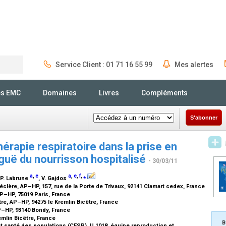
Service Client : 01 71 16 55 99
Mes alertes
Rechercher
és EMC
Domaines
Livres
Compléments
S'abonner
hérapie respiratoire dans la prise en
iguë du nourrisson hospitalisé
- 30/03/11
a
,
e
a
,
e
,
f
,
⁎
 P. Labrune
, V. Gajdos
éclère, AP–HP, 157, rue de la Porte de Trivaux, 92141 Clamart cedex, France
AP–HP, 75019 Paris, France
re, AP–HP, 94275 le Kremlin Bicêtre, France
AP–HP, 93140 Bondy, France
emlin Bicêtre, France
B
 santé des populations (CESP), U 1018, équipe reproduction et