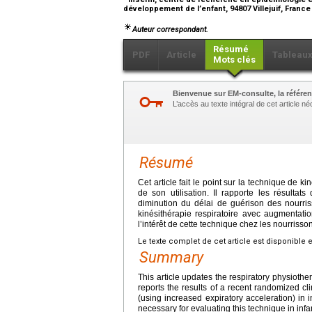
développement de l’enfant, 94807 Villejuif, Franc
Auteur correspondant.
Résumé
PDF
Article
Tableau
Mots clés
Bienvenue sur EM-consulte, la référen
L’accès au texte intégral de cet article 
Résumé
Cet article fait le point sur la technique de k
de son utilisation. Il rapporte les résulta
diminution du délai de guérison des nourris
kinésithérapie respiratoire avec augmentati
l’intérêt de cette technique chez les nourrisso
Le texte complet de cet article est disponible 
Summary
This article updates the respiratory physiothe
reports the results of a recent randomized cli
(using increased expiratory acceleration) in inf
necessary for evaluating this technique in infa