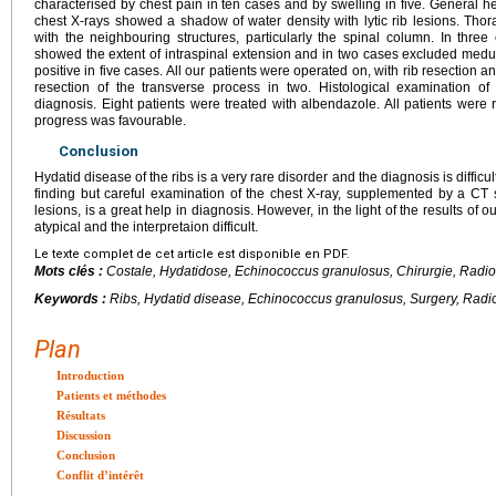
characterised by chest pain in ten cases and by swelling in five. General hea
chest X-rays showed a shadow of water density with lytic rib lesions. Tho
with the neighbouring structures, particularly the spinal column. In th
showed the extent of intraspinal extension and in two cases excluded medu
positive in five cases. All our patients were operated on, with rib resection 
resection of the transverse process in two. Histological examination o
diagnosis. Eight patients were treated with albendazole. All patients were
progress was favourable.
Conclusion
Hydatid disease of the ribs is a very rare disorder and the diagnosis is difficu
finding but careful examination of the chest X-ray, supplemented by a CT s
lesions, is a great help in diagnosis. However, in the light of the results of o
atypical and the interpretaion difficult.
Le texte complet de cet article est disponible en PDF.
Mots clés :
Costale, Hydatidose,
Echinococcus granulosus
, Chirurgie, Radi
Keywords :
Ribs, Hydatid disease,
Echinococcus granulosus
, Surgery, Radi
Plan
Introduction
Patients et méthodes
Résultats
Discussion
Conclusion
Conflit d’intérêt