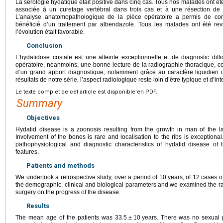
La sérologie hydatique était positive dans cinq cas. Tous nos malades ont été
associée à un curetage vertébral dans trois cas et à une résection de
L’analyse anatomopathologique de la pièce opératoire a permis de confi
bénéficié d’un traitement par albendazole. Tous les malades ont été re
l’évolution était favorable.
Conclusion
L’hydatidose costale est une atteinte exceptionnelle et de diagnostic diffic
opératoire, néanmoins, une bonne lecture de la radiographie thoracique, 
d’un grand apport diagnostique, notamment grâce au caractère liquidien d
résultats de notre série, l’aspect radiologique reste loin d’être typique et d’int
Le texte complet de cet article est disponible en PDF.
Summary
Objectives
Hydatid disease is a zoonosis resulting from the growth in man of the l
Involvement of the bones is rare and localisation to the ribs is exceptional
pathophysiological and diagnostic characteristics of hydatid disease of 
features.
Patients and methods
We undertook a retrospective study, over a period of 10
years, of 12 cases 
the demographic, clinical and biological parameters and we examined the radi
surgery on the progress of the disease.
Results
The mean age of the patients was 33.5
±
10
years. There was no sexual 