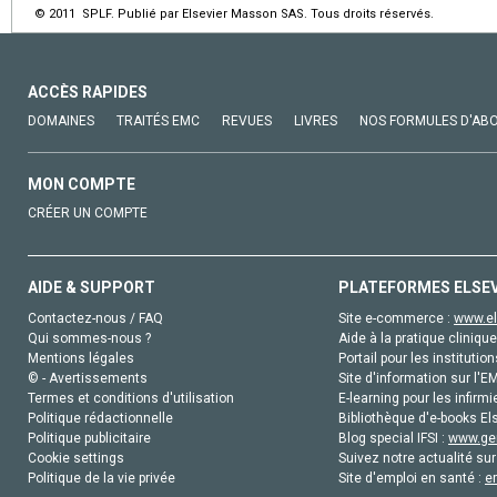
© 2011 SPLF. Publié par Elsevier Masson SAS. Tous droits réservés.
ACCÈS RAPIDES
DOMAINES
TRAITÉS EMC
REVUES
LIVRES
NOS FORMULES D'AB
MON COMPTE
CRÉER UN COMPTE
AIDE & SUPPORT
PLATEFORMES ELSE
Contactez-nous / FAQ
Site e-commerce :
www.el
Qui sommes-nous ?
Aide à la pratique clinique
Mentions légales
Portail pour les institution
© - Avertissements
Site d'information sur l'E
Termes et conditions d'utilisation
E-learning pour les infirmi
Politique rédactionnelle
Bibliothèque d'e-books Els
Politique publicitaire
Blog special IFSI :
www.gen
Cookie settings
Suivez notre actualité sur
Politique de la vie privée
Site d'emploi en santé :
e