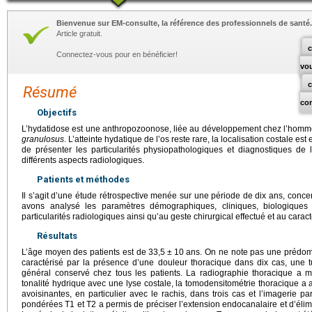
Bienvenue sur EM-consulte, la référence des professionnels de santé.
Article gratuit.
c
Connectez-vous pour en bénéficier!
vo
Résumé
co
Objectifs
L’hydatidose est une anthropozoonose, liée au développement chez l’homme 
granulosus
. L’atteinte hydatique de l’os reste rare, la localisation costale est
de présenter les particularités physiopathologiques et diagnostiques de 
différents aspects radiologiques.
Patients et méthodes
Il s’agit d’une étude rétrospective menée sur une période de dix ans, conc
avons analysé les paramètres démographiques, cliniques, biologique
particularités radiologiques ainsi qu’au geste chirurgical effectué et au caract
Résultats
L’âge moyen des patients est de 33,5
±
10
ans. On ne note pas une prédomi
caractérisé par la présence d’une douleur thoracique dans dix cas, une 
général conservé chez tous les patients. La radiographie thoracique a 
tonalité hydrique avec une lyse costale, la tomodensitométrie thoracique a a
avoisinantes, en particulier avec le rachis, dans trois cas et l’imageri
pondérées T1 et T2 a permis de préciser l’extension endocanalaire et d’élimi