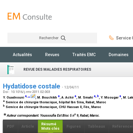
Rechercher
Service C
Rechercher
Actualités
Revues
Traités EMC
Domaines
REVUE DES MALADIES RESPIRATOIRES
Hydatidose costale
- 12/04/11
Doi : 10.1016/j.rmr.2011.02.003
a
,
⁎
a
a
a
,
b
a
Y. Ouadnouni
, M. Bouchikh
, A. Achir
, M. Smahi
, Y. Msougar
, M. La
a
Service de chirurgie thoracique, hôpital Ibn Sina, Rabat, Maroc
b
Service de chirurgie thoracique, CHU Hassan II, Fès, Maroc
o
Auteur correspondant. Youssoufia Est Bloc 5 n
9, Rabat, Maroc.
Résumé
PDF
Article
Figures
Tableaux
Référence
Mots clés