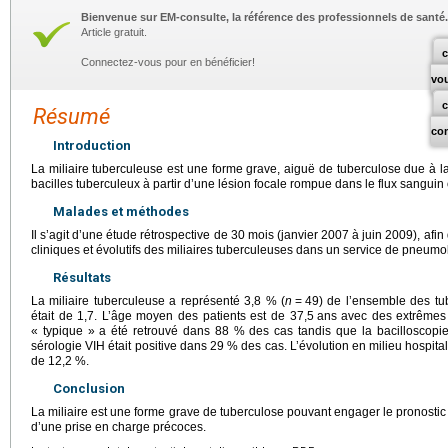
Bienvenue sur EM-consulte, la référence des professionnels de santé.
Article gratuit.
c
Connectez-vous pour en bénéficier!
vo
Résumé
co
Introduction
La miliaire tuberculeuse est une forme grave, aiguë de tuberculose due à
bacilles tuberculeux à partir d’une lésion focale rompue dans le flux sanguin
Malades et méthodes
Il s’agit d’une étude rétrospective de 30 mois (janvier 2007 à juin 2009), afi
cliniques et évolutifs des miliaires tuberculeuses dans un service de pneum
Résultats
La miliaire tuberculeuse a représenté 3,8 % (
n
=
49) de l’ensemble des tu
était de 1,7. L’âge moyen des patients est de 37,5
ans avec des extrêmes
« typique » a été retrouvé dans 88 % des cas tandis que la bacilloscopi
sérologie VIH était positive dans 29 % des cas. L’évolution en milieu hospital
de 12,2 %.
Conclusion
La miliaire est une forme grave de tuberculose pouvant engager le pronostic v
d’une prise en charge précoces.