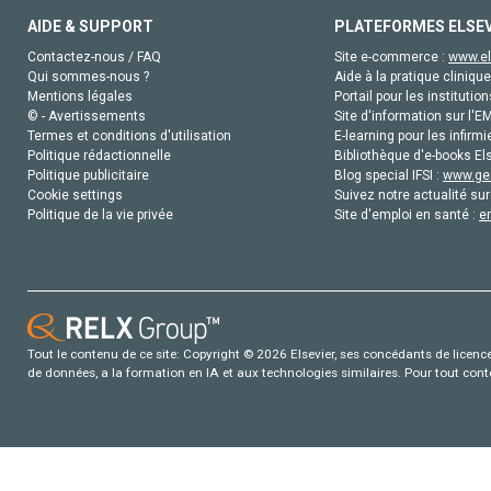
AIDE & SUPPORT
PLATEFORMES ELSE
Contactez-nous / FAQ
Site e-commerce :
www.el
Qui sommes-nous ?
Aide à la pratique clinique
Mentions légales
Portail pour les institution
© - Avertissements
Site d'information sur l'E
Termes et conditions d'utilisation
E-learning pour les infirmi
Politique rédactionnelle
Bibliothèque d'e-books Els
Politique publicitaire
Blog special IFSI :
www.gen
Cookie settings
Suivez notre actualité sur
Politique de la vie privée
Site d'emploi en santé :
e
Tout le contenu de ce site: Copyright © 2026 Elsevier, ses concédants de licence e
de données, a la formation en IA et aux technologies similaires. Pour tout con