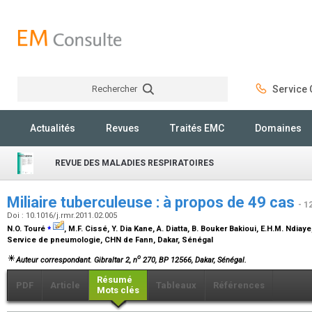
Rechercher
Service C
Rechercher
Actualités
Revues
Traités EMC
Domaines
REVUE DES MALADIES RESPIRATOIRES
Miliaire tuberculeuse : à propos de 49 cas
- 1
Doi : 10.1016/j.rmr.2011.02.005
⁎
N.O. Touré
, M.F. Cissé, Y. Dia Kane, A. Diatta, B. Bouker Bakioui, E.H.M. Ndiay
Service de pneumologie, CHN de Fann, Dakar, Sénégal
o
Auteur correspondant. Gibraltar 2, n
270, BP 12566, Dakar, Sénégal.
Résumé
PDF
Article
Tableaux
Références
Mots clés