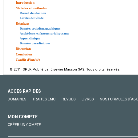
Introduction
Malades et méthodes
Recueil des données
Limites de l’étude
Résultats
Données sociodémographiques
Antécédents et facteurs prédisposants
Aspect clinique
Données paracliniques
Discussion
Conclusion
Conflit d’intérêt
© 2011 SPLF. Publié par Elsevier Masson SAS. Tous droits réservés.
ACCÈS RAPIDES
DOMAINES
TRAITÉS EMC
REVUES
LIVRES
NOS FORMULES D'AB
MON COMPTE
CRÉER UN COMPTE