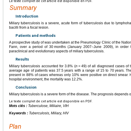
Le texte complet de cet article est disponible en PDF.
Summary
Introduction
Miliary tuberculosis is a severe, acute form of tuberculosis due to lympho
bacilli from a focal lesion.
Patients and methods
A prospective study of was undertaken at the Pneumology Clinic of the Natio
Fann, over a period of 30
months (January 2007–June 2009), in order to
paraclinical and evolutionary aspects of miliary tuberculosis.
Results
Miliary tuberculosis accounted for 3.8% (
n
=
49) of all diagnosed cases of 
average age of patients was 37.5
years with a range of 15 to 70
years. Th
present in 88% of cases whereas only 10% were positive on direct smear. H
hospital environment, the mortality was 12.2%.
Conclusion
Miliary tuberculosis is a severe form of the disease. The prognosis depends 
Le texte complet de cet article est disponible en PDF.
Mots clés :
Tuberculose, Miliaire, VIH
Keywords :
Tuberculosis, Miliary, HIV
Plan