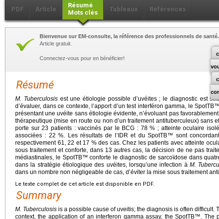
Résumé
PDF
Article
Tableaux
Références
Mots clés
Bienvenue sur EM-consulte, la référence des professionnels de santé.
Article gratuit.
c
Connectez-vous pour en bénéficier!
vo
Résumé
co
M.
Tuberculosis
est une étiologie possible d’uvéites ; le diagnostic est souve
d’évaluer, dans ce contexte, l’apport d’un test interféron gamma, le SpotTB™
présentant une uvéite sans étiologie évidente, n’évoluant pas favorablement 
thérapeutique (mise en route ou non d’un traitement antituberculeux) sans e
porte sur 23 patients : vaccinés par le BCG : 78 % ; atteinte oculaire iso
associées : 22 %. Les résultats de l’IDR et du SpotTB™ sont concordant
respectivement 61, 22 et 17 % des cas. Chez les patients avec atteinte ocul
sous traitement et conforte, dans 13 autres cas, la décision de ne pas trait
médiastinales, le SpotTB™ conforte le diagnostic de sarcoïdose dans quatr
dans la stratégie étiologique des uvéites, lorsqu’une infection à
M.
Tubercu
dans un nombre non négligeable de cas, d’éviter la mise sous traitement ant
Le texte complet de cet article est disponible en PDF.
Summary
M.
Tuberculosis
is a possible cause of uveitis; the diagnosis is often difficult. T
context, the application of an interferon gamma assay, the SpotTB™. The pr