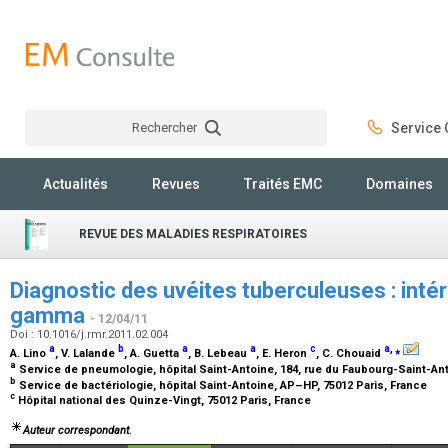
Rechercher
Service C
Rechercher
Actualités
Revues
Traités EMC
Domaines
REVUE DES MALADIES RESPIRATOIRES
Diagnostic des uvéites tuberculeuses : intér
gamma
- 12/04/11
Doi : 10.1016/j.rmr.2011.02.004
a
b
a
a
c
a
,
⁎
A. Lino
, V. Lalande
, A. Guetta
, B. Lebeau
, E. Heron
, C. Chouaid
a
Service de pneumologie, hôpital Saint-Antoine, 184, rue du Faubourg-Saint-Ant
b
Service de bactériologie, hôpital Saint-Antoine, AP–HP, 75012 Paris, France
c
Hôpital national des Quinze-Vingt, 75012 Paris, France
Auteur correspondant.