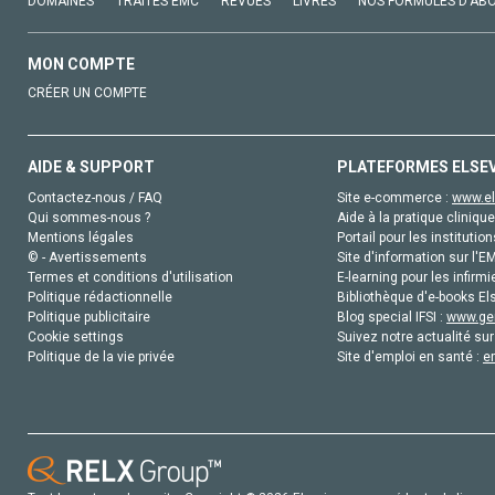
DOMAINES
TRAITÉS EMC
REVUES
LIVRES
NOS FORMULES D'AB
MON COMPTE
CRÉER UN COMPTE
AIDE & SUPPORT
PLATEFORMES ELSE
Contactez-nous / FAQ
Site e-commerce :
www.el
Qui sommes-nous ?
Aide à la pratique clinique
Mentions légales
Portail pour les institution
© - Avertissements
Site d'information sur l'E
Termes et conditions d'utilisation
E-learning pour les infirmi
Politique rédactionnelle
Bibliothèque d'e-books Els
Politique publicitaire
Blog special IFSI :
www.gen
Cookie settings
Suivez notre actualité sur
Politique de la vie privée
Site d'emploi en santé :
e