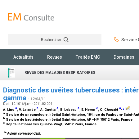
Rechercher
Service C
Rechercher
Actualités
Revues
Traités EMC
Domaines
REVUE DES MALADIES RESPIRATOIRES
Diagnostic des uvéites tuberculeuses : intér
gamma
- 12/04/11
Doi : 10.1016/j.rmr.2011.02.004
a
b
a
a
c
a
,
⁎
A. Lino
, V. Lalande
, A. Guetta
, B. Lebeau
, E. Heron
, C. Chouaid
a
Service de pneumologie, hôpital Saint-Antoine, 184, rue du Faubourg-Saint-Ant
b
Service de bactériologie, hôpital Saint-Antoine, AP–HP, 75012 Paris, France
c
Hôpital national des Quinze-Vingt, 75012 Paris, France
Auteur correspondant.