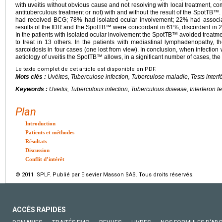
with uveitis without obvious cause and not resolving with local treatment, c
antituberculous treatment or not) with and without the result of the SpotTB™
had received BCG; 78% had isolated ocular involvement; 22% had associ
results of the IDR and the SpotTB™ were concordant in 61%, discordant in
In the patients with isolated ocular involvement the SpotTB™ avoided treatmen
to treat in 13 others. In the patients with mediastinal lymphadenopathy, 
sarcoidosis in four cases (one lost from view). In conclusion, when infection
aetiology of uveitis the SpotTB™ allows, in a significant number of cases, th
Le texte complet de cet article est disponible en PDF.
Mots clés :
Uvéites, Tuberculose infection, Tuberculose maladie, Tests interf
Keywords :
Uveitis, Tuberculous infection, Tuberculous disease, Interferon t
Plan
Introduction
Patients et méthodes
Résultats
Discussion
Conflit d’intérêt
© 2011 SPLF. Publié par Elsevier Masson SAS. Tous droits réservés.
ACCÈS RAPIDES