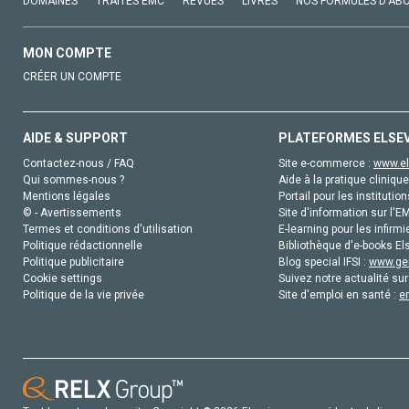
DOMAINES
TRAITÉS EMC
REVUES
LIVRES
NOS FORMULES D'AB
MON COMPTE
CRÉER UN COMPTE
AIDE & SUPPORT
PLATEFORMES ELSE
Contactez-nous / FAQ
Site e-commerce :
www.el
Qui sommes-nous ?
Aide à la pratique clinique
Mentions légales
Portail pour les institution
© - Avertissements
Site d'information sur l'E
Termes et conditions d'utilisation
E-learning pour les infirmi
Politique rédactionnelle
Bibliothèque d'e-books Els
Politique publicitaire
Blog special IFSI :
www.gen
Cookie settings
Suivez notre actualité sur
Politique de la vie privée
Site d'emploi en santé :
e