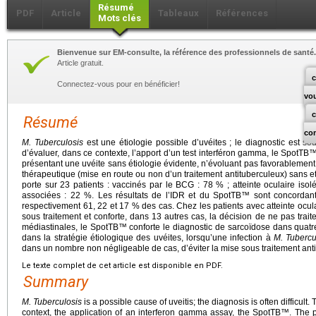
Résumé
PDF
Article
Tableaux
Références
Mots clés
Bienvenue sur EM-consulte, la référence des professionnels de santé.
Article gratuit.
c
Connectez-vous pour en bénéficier!
vo
Résumé
co
M.
Tuberculosis
est une étiologie possible d’uvéites ; le diagnostic est souve
d’évaluer, dans ce contexte, l’apport d’un test interféron gamma, le SpotTB™
présentant une uvéite sans étiologie évidente, n’évoluant pas favorablement 
thérapeutique (mise en route ou non d’un traitement antituberculeux) sans e
porte sur 23 patients : vaccinés par le BCG : 78 % ; atteinte oculaire iso
associées : 22 %. Les résultats de l’IDR et du SpotTB™ sont concordant
respectivement 61, 22 et 17 % des cas. Chez les patients avec atteinte ocul
sous traitement et conforte, dans 13 autres cas, la décision de ne pas trait
médiastinales, le SpotTB™ conforte le diagnostic de sarcoïdose dans quatr
dans la stratégie étiologique des uvéites, lorsqu’une infection à
M.
Tubercu
dans un nombre non négligeable de cas, d’éviter la mise sous traitement ant
Le texte complet de cet article est disponible en PDF.
Summary
M.
Tuberculosis
is a possible cause of uveitis; the diagnosis is often difficult. T
context, the application of an interferon gamma assay, the SpotTB™. The pr