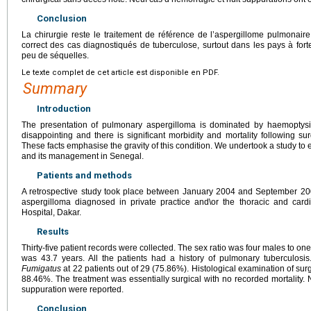
Conclusion
La chirurgie reste le traitement de référence de l’aspergillome pulmonaire
correct des cas diagnostiqués de tuberculose, surtout dans les pays à fo
peu de séquelles.
Le texte complet de cet article est disponible en PDF.
Summary
Introduction
The presentation of pulmonary aspergilloma is dominated by haemoptysis
disappointing and there is significant morbidity and mortality following sur
These facts emphasise the gravity of this condition. We undertook a study to e
and its management in Senegal.
Patients and methods
A retrospective study took place between January 2004 and September 200
aspergilloma diagnosed in private practice and\or the thoracic and card
Hospital, Dakar.
Results
Thirty-five patient records were collected. The sex ratio was four males to on
was 43.7 years. All the patients had a history of pulmonary tuberculosi
Fumigatus
at 22 patients out of 29 (75.86%). Histological examination of sur
88.46%. The treatment was essentially surgical with no recorded mortality.
suppuration were reported.
Conclusion