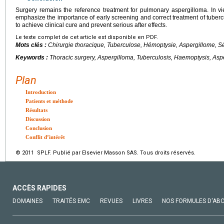
Surgery remains the reference treatment for pulmonary aspergilloma. In vie
emphasize the importance of early screening and correct treatment of tubercu
to achieve clinical cure and prevent serious after effects.
Le texte complet de cet article est disponible en PDF.
Mots clés :
Chirurgie thoracique, Tuberculose, Hémoptysie, Aspergillome, Sé
Keywords :
Thoracic surgery, Aspergilloma, Tuberculosis, Haemoptysis, Aspe
Plan
Introduction
Patients et méthode
Résultats
Discussion
Conclusion
Conflit d’intérêt
© 2011 SPLF. Publié par Elsevier Masson SAS. Tous droits réservés.
ACCÈS RAPIDES
DOMAINES
TRAITÉS EMC
REVUES
LIVRES
NOS FORMULES D'AB