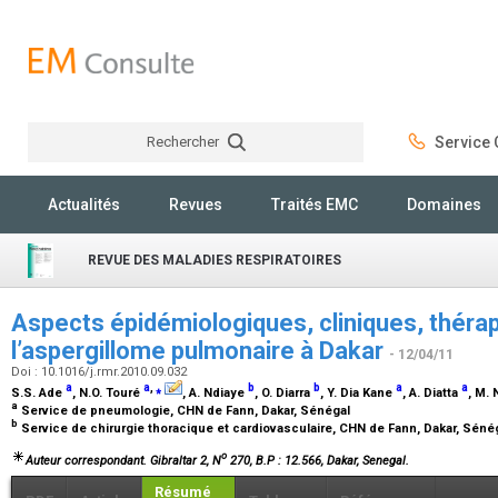
Rechercher
Service C
Rechercher
Actualités
Revues
Traités EMC
Domaines
REVUE DES MALADIES RESPIRATOIRES
Aspects épidémiologiques, cliniques, thérap
l’aspergillome pulmonaire à Dakar
- 12/04/11
Doi : 10.1016/j.rmr.2010.09.032
a
a
,
⁎
b
b
a
a
S.S. Ade
, N.O. Touré
, A. Ndiaye
, O. Diarra
, Y. Dia Kane
, A. Diatta
, M.
a
Service de pneumologie, CHN de Fann, Dakar, Sénégal
b
Service de chirurgie thoracique et cardiovasculaire, CHN de Fann, Dakar, Séné
o
Auteur correspondant. Gibraltar 2, N
270, B.P : 12.566, Dakar, Senegal.
Résumé