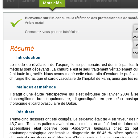
PDF
Article
Tableaux
Références
Mots clés
Bienvenue sur EM-consulte, la référence des professionnels de santé.
Article gratuit.
c
Connectez-vous pour en bénéficier!
vo
Résumé
co
Introduction
Le mode de révélation de l’aspergillome pulmonaire est dominé par les hé
médical sont décevants. La chirurgie est le seul traitement véritablement cur
font toute la gravité. Nous avons mené cette étude afin d’évaluer le profil a
chirurgie thoracique et cardiovasculaire de l’hôpital de Fann, ainsi que les ré
Malades et méthode
Il s’agit d’une étude rétrospective qui s’est déroulée de janvier 2004 à 
d’aspergillome bronchopulmonaire, diagnostiqués en pré et/ou postopé
thoracique et cardiovasculaire de Dakar.
Résultats
Trente-cinq dossiers ont été colligés. Le sex-ratio était de 4 en faveur de
43,7 ans. Tous les patients avaient eu au moins un antécédent de tuberc
aspergillaire était positive pour
Aspergillus fumigatus
chez 22 pati
anatomopathologique confirmait le diagnostic de 88,46 % pièce opératoir
chirurgical sans décès noté. Neuf cas d’hémorragie et huit suppurations ont é