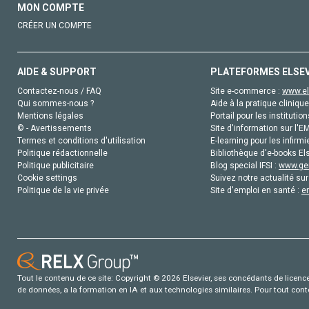
MON COMPTE
CRÉER UN COMPTE
AIDE & SUPPORT
PLATEFORMES ELSE
Contactez-nous / FAQ
Site e-commerce :
www.el
Qui sommes-nous ?
Aide à la pratique clinique
Mentions légales
Portail pour les institution
© - Avertissements
Site d'information sur l'E
Termes et conditions d'utilisation
E-learning pour les infirmi
Politique rédactionnelle
Bibliothèque d'e-books Els
Politique publicitaire
Blog special IFSI :
www.gen
Cookie settings
Suivez notre actualité sur
Politique de la vie privée
Site d'emploi en santé :
e
Tout le contenu de ce site: Copyright © 2026 Elsevier, ses concédants de licence e
de données, a la formation en IA et aux technologies similaires. Pour tout con