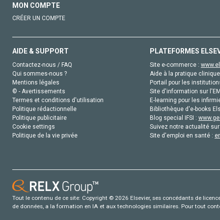
MON COMPTE
CRÉER UN COMPTE
AIDE & SUPPORT
PLATEFORMES ELSE
Contactez-nous / FAQ
Site e-commerce :
www.el
Qui sommes-nous ?
Aide à la pratique clinique
Mentions légales
Portail pour les institution
© - Avertissements
Site d'information sur l'E
Termes et conditions d'utilisation
E-learning pour les infirmi
Politique rédactionnelle
Bibliothèque d'e-books Els
Politique publicitaire
Blog special IFSI :
www.gen
Cookie settings
Suivez notre actualité sur
Politique de la vie privée
Site d'emploi en santé :
e
Tout le contenu de ce site: Copyright © 2026 Elsevier, ses concédants de licence e
de données, a la formation en IA et aux technologies similaires. Pour tout con