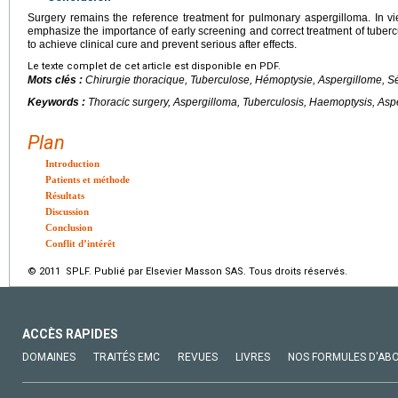
Surgery remains the reference treatment for pulmonary aspergilloma. In vie
emphasize the importance of early screening and correct treatment of tubercu
to achieve clinical cure and prevent serious after effects.
Le texte complet de cet article est disponible en PDF.
Mots clés :
Chirurgie thoracique, Tuberculose, Hémoptysie, Aspergillome, Sé
Keywords :
Thoracic surgery, Aspergilloma, Tuberculosis, Haemoptysis, Aspe
Plan
Introduction
Patients et méthode
Résultats
Discussion
Conclusion
Conflit d’intérêt
© 2011 SPLF. Publié par Elsevier Masson SAS. Tous droits réservés.
ACCÈS RAPIDES
DOMAINES
TRAITÉS EMC
REVUES
LIVRES
NOS FORMULES D'AB