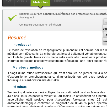
PDF
Article
Tableaux
Références
Mots clés
Bienvenue sur EM-consulte, la référence des professionnels de santé.
Article gratuit.
c
Connectez-vous pour en bénéficier!
vo
Résumé
co
Introduction
Le mode de révélation de l’aspergillome pulmonaire est dominé par les hé
médical sont décevants. La chirurgie est le seul traitement véritablement cur
font toute la gravité. Nous avons mené cette étude afin d’évaluer le profil a
chirurgie thoracique et cardiovasculaire de l’hôpital de Fann, ainsi que les ré
Malades et méthode
Il s’agit d’une étude rétrospective qui s’est déroulée de janvier 2004 à 
d’aspergillome bronchopulmonaire, diagnostiqués en pré et/ou postopé
thoracique et cardiovasculaire de Dakar.
Résultats
Trente-cinq dossiers ont été colligés. Le sex-ratio était de 4 en faveur de
43,7 ans. Tous les patients avaient eu au moins un antécédent de tuberc
aspergillaire était positive pour
Aspergillus fumigatus
chez 22 pati
anatomopathologique confirmait le diagnostic de 88,46 % pièce opératoir
chirurgical sans décès noté. Neuf cas d’hémorragie et huit suppurations ont é