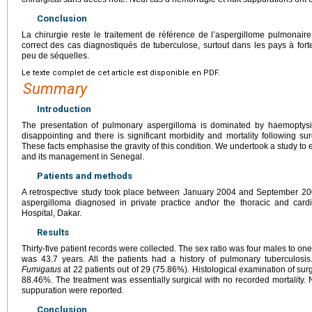
Conclusion
La chirurgie reste le traitement de référence de l’aspergillome pulmonaire
correct des cas diagnostiqués de tuberculose, surtout dans les pays à fo
peu de séquelles.
Le texte complet de cet article est disponible en PDF.
Summary
Introduction
The presentation of pulmonary aspergilloma is dominated by haemoptysis
disappointing and there is significant morbidity and mortality following sur
These facts emphasise the gravity of this condition. We undertook a study to e
and its management in Senegal.
Patients and methods
A retrospective study took place between January 2004 and September 200
aspergilloma diagnosed in private practice and\or the thoracic and card
Hospital, Dakar.
Results
Thirty-five patient records were collected. The sex ratio was four males to on
was 43.7 years. All the patients had a history of pulmonary tuberculosi
Fumigatus
at 22 patients out of 29 (75.86%). Histological examination of sur
88.46%. The treatment was essentially surgical with no recorded mortality.
suppuration were reported.
Conclusion