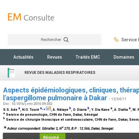
Rechercher
Service C
Rechercher
Actualités
Revues
Traités EMC
Domaines
REVUE DES MALADIES RESPIRATOIRES
Aspects épidémiologiques, cliniques, thérap
l’aspergillome pulmonaire à Dakar
- 12/04/11
Doi : 10.1016/j.rmr.2010.09.032
a
a
,
⁎
b
b
a
a
S.S. Ade
, N.O. Touré
, A. Ndiaye
, O. Diarra
, Y. Dia Kane
, A. Diatta
, M.
a
Service de pneumologie, CHN de Fann, Dakar, Sénégal
b
Service de chirurgie thoracique et cardiovasculaire, CHN de Fann, Dakar, Séné
o
Auteur correspondant. Gibraltar 2, N
270, B.P : 12.566, Dakar, Senegal.
Résumé