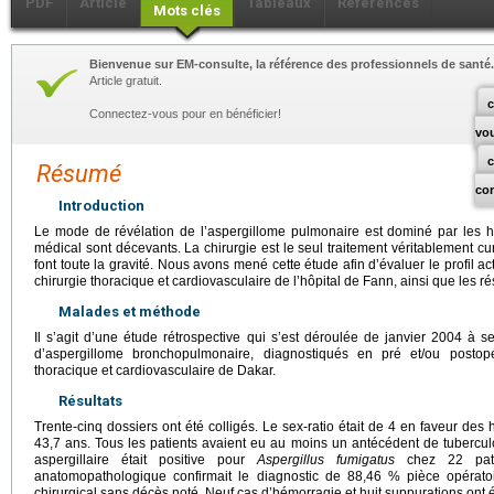
PDF
Article
Tableaux
Références
Mots clés
Bienvenue sur EM-consulte, la référence des professionnels de santé.
Article gratuit.
c
Connectez-vous pour en bénéficier!
vo
Résumé
co
Introduction
Le mode de révélation de l’aspergillome pulmonaire est dominé par les hé
médical sont décevants. La chirurgie est le seul traitement véritablement cur
font toute la gravité. Nous avons mené cette étude afin d’évaluer le profil a
chirurgie thoracique et cardiovasculaire de l’hôpital de Fann, ainsi que les ré
Malades et méthode
Il s’agit d’une étude rétrospective qui s’est déroulée de janvier 2004 à 
d’aspergillome bronchopulmonaire, diagnostiqués en pré et/ou postopé
thoracique et cardiovasculaire de Dakar.
Résultats
Trente-cinq dossiers ont été colligés. Le sex-ratio était de 4 en faveur de
43,7 ans. Tous les patients avaient eu au moins un antécédent de tuberc
aspergillaire était positive pour
Aspergillus fumigatus
chez 22 pati
anatomopathologique confirmait le diagnostic de 88,46 % pièce opératoir
chirurgical sans décès noté. Neuf cas d’hémorragie et huit suppurations ont é