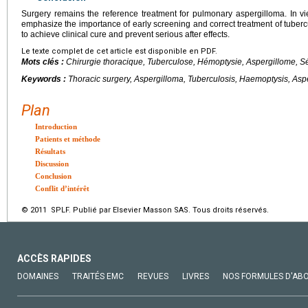
Surgery remains the reference treatment for pulmonary aspergilloma. In vie
emphasize the importance of early screening and correct treatment of tubercu
to achieve clinical cure and prevent serious after effects.
Le texte complet de cet article est disponible en PDF.
Mots clés :
Chirurgie thoracique, Tuberculose, Hémoptysie, Aspergillome, Sé
Keywords :
Thoracic surgery, Aspergilloma, Tuberculosis, Haemoptysis, Aspe
Plan
Introduction
Patients et méthode
Résultats
Discussion
Conclusion
Conflit d’intérêt
© 2011 SPLF. Publié par Elsevier Masson SAS. Tous droits réservés.
ACCÈS RAPIDES
DOMAINES
TRAITÉS EMC
REVUES
LIVRES
NOS FORMULES D'AB