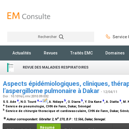
Rechercher
Service C
Rechercher
Actualités
Revues
Traités EMC
Domaines
REVUE DES MALADIES RESPIRATOIRES
Aspects épidémiologiques, cliniques, thérap
l’aspergillome pulmonaire à Dakar
- 12/04/11
Doi : 10.1016/j.rmr.2010.09.032
a
a
,
⁎
b
b
a
a
S.S. Ade
, N.O. Touré
, A. Ndiaye
, O. Diarra
, Y. Dia Kane
, A. Diatta
, M.
a
Service de pneumologie, CHN de Fann, Dakar, Sénégal
b
Service de chirurgie thoracique et cardiovasculaire, CHN de Fann, Dakar, Séné
o
Auteur correspondant. Gibraltar 2, N
270, B.P : 12.566, Dakar, Senegal.
Résumé