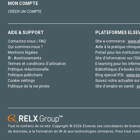
MON COMPTE
CRÉER UN COMPTE
AIDE & SUPPORT
PLATEFORMES ELSE
Contactez-nous / FAQ
Site e-commerce :
www.el
Qui sommes-nous ?
Aide à la pratique clinique
Mentions légales
Portail pour les institution
© - Avertissements
Site d'information sur l'E
Termes et conditions d'utilisation
E-learning pour les infirmi
Politique rédactionnelle
Bibliothèque d'e-books Els
Politique publicitaire
Blog special IFSI :
www.gen
Cookie settings
Suivez notre actualité sur
Politique de la vie privée
Site d'emploi en santé :
e
Tout le contenu de ce site: Copyright © 2026 Elsevier, ses concédants de licence e
de données, a la formation en IA et aux technologies similaires. Pour tout con