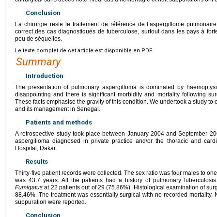
Conclusion
La chirurgie reste le traitement de référence de l’aspergillome pulmonaire
correct des cas diagnostiqués de tuberculose, surtout dans les pays à fo
peu de séquelles.
Le texte complet de cet article est disponible en PDF.
Summary
Introduction
The presentation of pulmonary aspergilloma is dominated by haemoptysis
disappointing and there is significant morbidity and mortality following sur
These facts emphasise the gravity of this condition. We undertook a study to e
and its management in Senegal.
Patients and methods
A retrospective study took place between January 2004 and September 200
aspergilloma diagnosed in private practice and\or the thoracic and card
Hospital, Dakar.
Results
Thirty-five patient records were collected. The sex ratio was four males to on
was 43.7 years. All the patients had a history of pulmonary tuberculosi
Fumigatus
at 22 patients out of 29 (75.86%). Histological examination of sur
88.46%. The treatment was essentially surgical with no recorded mortality.
suppuration were reported.
Conclusion