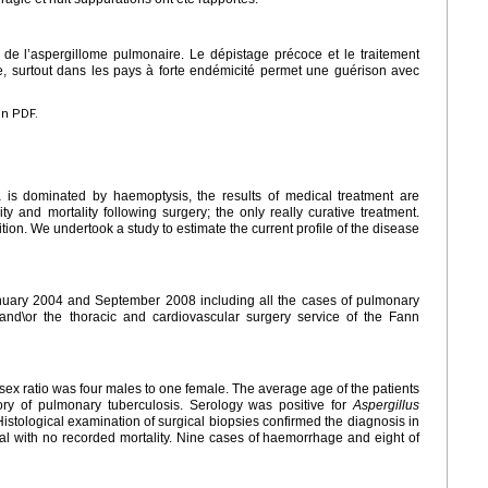
e de l’aspergillome pulmonaire. Le dépistage précoce et le traitement
e, surtout dans les pays à forte endémicité permet une guérison avec
en PDF.
 is dominated by haemoptysis, the results of medical treatment are
ty and mortality following surgery; the only really curative treatment.
tion. We undertook a study to estimate the current profile of the disease
anuary 2004 and September 2008 including all the cases of pulmonary
 and\or the thoracic and cardiovascular surgery service of the Fann
e sex ratio was four males to one female. The average age of the patients
ory of pulmonary tuberculosis. Serology was positive for
Aspergillus
Histological examination of surgical biopsies confirmed the diagnosis in
al with no recorded mortality. Nine cases of haemorrhage and eight of