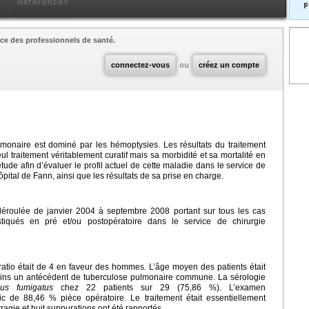
x
Références
p
ce des professionnels de santé.
connectez-vous
ou
créez un compte
monaire est dominé par les hémoptysies. Les résultats du traitement
ul traitement véritablement curatif mais sa morbidité et sa mortalité en
tude afin d’évaluer le profil actuel de cette maladie dans le service de
ôpital de Fann, ainsi que les résultats de sa prise en charge.
t déroulée de janvier 2004 à septembre 2008 portant sur tous les cas
stiqués en pré et/ou postopératoire dans le service de chirurgie
-ratio était de 4 en faveur des hommes. L’âge moyen des patients était
moins un antécédent de tuberculose pulmonaire commune. La sérologie
lus fumigatus
chez 22 patients sur 29 (75,86 %). L’examen
ic de 88,46 % pièce opératoire. Le traitement était essentiellement
agie et huit suppurations ont été rapportés.