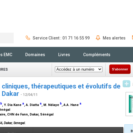
Service Client : 01 71 16 55 99
Mes alertes
Rechercher
és EMC
Domaines
Livres
Compléments
IRES
S'abonner
cliniques, thérapeutiques et évolutifs de
à Dakar
- 12/04/11
b
a
a
b
a
a
, Y. Dia Kane
, A. Diatta
, M. Ndiaye
, A.A. Hane
Sénégal
aire, CHN de Fann, Dakar, Sénégal
66, Dakar, Senegal.
B