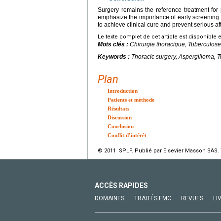
Surgery remains the reference treatment for 
emphasize the importance of early screening an
to achieve clinical cure and prevent serious aft
Le texte complet de cet article est disponible 
Mots clés :
Chirurgie thoracique, Tuberculose
Keywords :
Thoracic surgery, Aspergilloma, 
Plan
Introduction
Patients et méthode
Résultats
Discussion
Conclusion
Conflit d’intérêt
© 2011 SPLF. Publié par Elsevier Masson SAS. 
ACCÈS RAPIDES
DOMAINES
TRAITÉS EMC
REVUES
LI