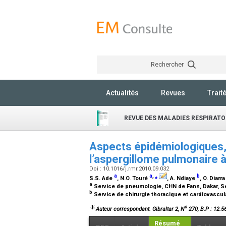
Rechercher
Actualités
Revues
Trait
REVUE DES MALADIES RESPIRATO
Aspects épidémiologiques, 
l’aspergillome pulmonaire 
Doi : 10.1016/j.rmr.2010.09.032
a
a
,
⁎
b
S.S. Ade
, N.O. Touré
, A. Ndiaye
, O. Diarr
a
Service de pneumologie, CHN de Fann, Dakar, 
b
Service de chirurgie thoracique et cardiovascul
o
Auteur correspondant. Gibraltar 2, N
270, B.P : 12.5
Résumé