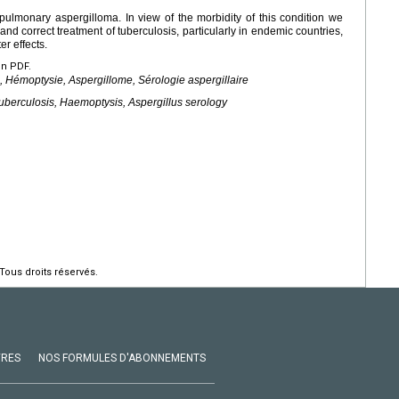
pulmonary aspergilloma. In view of the morbidity of this condition we
d correct treatment of tuberculosis, particularly in endemic countries,
er effects.
en PDF.
, Hémoptysie, Aspergillome, Sérologie aspergillaire
Tuberculosis, Haemoptysis, Aspergillus serology
Tous droits réservés.
VRES
NOS FORMULES D'ABONNEMENTS