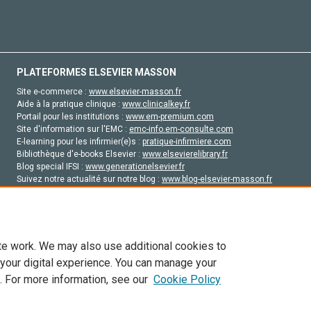
PLATEFORMES ELSEVIER MASSON
Site e-commerce :
www.elsevier-masson.fr
Aide à la pratique clinique :
www.clinicalkey.fr
Portail pour les institutions :
www.em-premium.com
Site d'information sur l'EMC :
emc-info.em-consulte.com
E-learning pour les infirmier(e)s :
pratique-infirmiere.com
Bibliothèque d'e-books Elsevier :
www.elsevierelibrary.fr
Blog special IFSI :
www.generationelsevier.fr
Suivez notre actualité sur notre blog :
www.blog-elsevier-masson.fr
Site d'emploi en santé :
emploisante.com
te work. We may also use additional cookies to
 your digital experience. You can manage your
. For more information, see our
Cookie Policy
vier, ses concédants de licence et ses contributeurs. Tout les droits sont réservés, y 
ogies similaires. Pour tout contenu en libre accès, les conditions de licence Creati