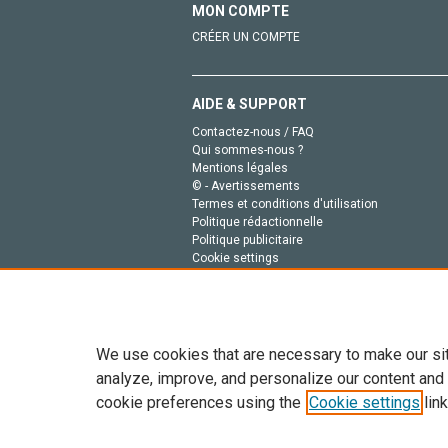
MON COMPTE
CRÉER UN COMPTE
AIDE & SUPPORT
Contactez-nous / FAQ
Qui sommes-nous ?
Mentions légales
© - Avertissements
Termes et conditions d'utilisation
Politique rédactionnelle
Politique publicitaire
Cookie settings
Politique de la vie privée
We use cookies that are necessary to make our si
analyze, improve, and personalize our content and
cookie preferences using the
Cookie settings
link
Tout le contenu de ce site: Copyright © 2026 Else
de données, a la formation en IA et aux technol