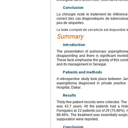
Conclusion
La chirurgie reste le traitement de référenc
correct des cas diagnostiqués de tuberculos
peu de séquelles.
Le texte complet de cet article est disponible 
Summary
Introduction
The presentation of pulmonary aspergilloma
disappointing and there is significant morbidi
These facts emphasise the gravity of this condi
and its management in Senegal.
Patients and methods
A retrospective study took place between J
aspergilloma diagnosed in private practice
Hospital, Dakar.
Results
Thirty-five patient records were collected. Th
was 43.7 years. All the patients had a hist
Fumigatus
at 22 patients out of 29 (75.86%). 
88.46%. The treatment was essentially surgic
suppuration were reported.
Conclusion