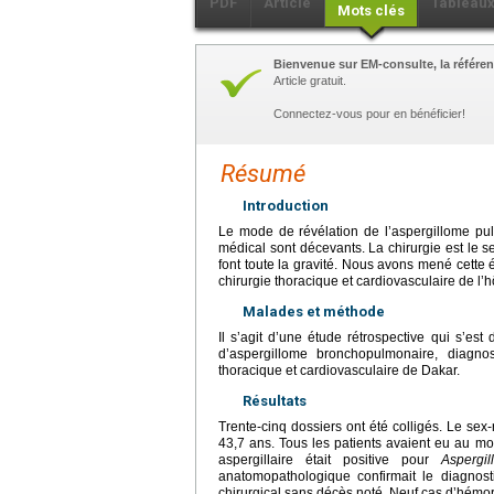
PDF
Article
Tableau
Mots clés
Bienvenue sur EM-consulte, la référen
Article gratuit.
Connectez-vous pour en bénéficier!
Résumé
Introduction
Le mode de révélation de l’aspergillome pul
médical sont décevants. La chirurgie est le se
font toute la gravité. Nous avons mené cette é
chirurgie thoracique et cardiovasculaire de l’h
Malades et méthode
Il s’agit d’une étude rétrospective qui s’es
d’aspergillome bronchopulmonaire, diagno
thoracique et cardiovasculaire de Dakar.
Résultats
Trente-cinq dossiers ont été colligés. Le sex
43,7 ans. Tous les patients avaient eu au 
aspergillaire était positive pour
Aspergil
anatomopathologique confirmait le diagnost
chirurgical sans décès noté. Neuf cas d’hémorr