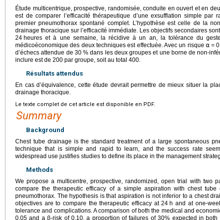
Étude multicentrique, prospective, randomisée, conduite en ouvert et en deux
est de comparer l’efficacité thérapeutique d’une exsufflation simple par
premier pneumothorax spontané complet. L’hypothèse est celle de la non-inf
drainage thoracique sur l’efficacité immédiate. Les objectifs secondaires sont
24
heures et à une semaine, la récidive à un an, la tolérance du gest
médicoéconomique des deux techniques est effectuée. Avec un risque ⍺
=
0
d’échecs attendue de 30 % dans les deux groupes et une borne de non-infér
inclure est de 200 par groupe, soit au total 400.
Résultats attendus
En cas d’équivalence, cette étude devrait permettre de mieux situer la pla
drainage thoracique.
Le texte complet de cet article est disponible en PDF.
Summary
Background
Chest tube drainage is the standard treatment of a large spontaneous pne
technique that is simple and rapid to learn, and the success rate seems
widespread use justifies studies to define its place in the management stra
Methods
We propose a multicentre, prospective, randomized, open trial with two pa
compare the therapeutic efficacy of a simple aspiration with chest tube 
pneumothorax. The hypothesis is that aspiration is not inferior to a chest dra
objectives are to compare the therapeutic efficacy at 24
h and at one-week
tolerance and complications. A comparison of both the medical and economic
0.05 and a β-risk of 0.10, a proportion of failures of 30% expected in both 