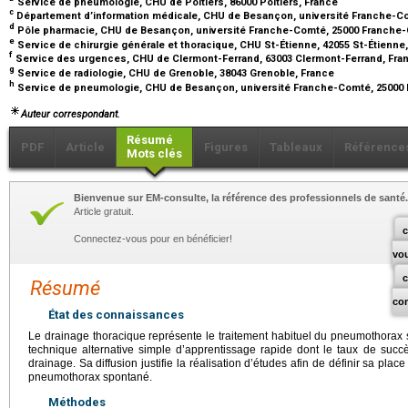
Service de pneumologie, CHU de Poitiers, 86000 Poitiers, France
c
Département d’information médicale, CHU de Besançon, université Franche-C
d
Pôle pharmacie, CHU de Besançon, université Franche-Comté, 25000 Franche
e
Service de chirurgie générale et thoracique, CHU St-Étienne, 42055 St-Étienne
f
Service des urgences, CHU de Clermont-Ferrand, 63003 Clermont-Ferrand, Fr
g
Service de radiologie, CHU de Grenoble, 38043 Grenoble, France
h
Service de pneumologie, CHU de Besançon, université Franche-Comté, 25000
Auteur correspondant.
Résumé
PDF
Article
Figures
Tableaux
Référence
Mots clés
Bienvenue sur EM-consulte, la référence des professionnels de santé.
Article gratuit.
c
Connectez-vous pour en bénéficier!
vo
Résumé
co
État des connaissances
Le drainage thoracique représente le traitement habituel du pneumothorax s
technique alternative simple d’apprentissage rapide dont le taux de su
drainage. Sa diffusion justifie la réalisation d’études afin de définir sa pla
pneumothorax spontané.
Méthodes