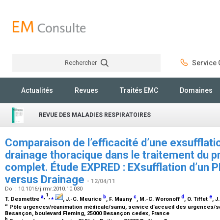
Rechercher
Service C
Rechercher
Actualités
Revues
Traités EMC
Domaines
REVUE DES MALADIES RESPIRATOIRES
Comparaison de l’efficacité d’une exsufflati
drainage thoracique dans le traitement du
complet. Étude EXPRED : EXsufflation d’un
versus Drainage
- 12/04/11
Doi : 10.1016/j.rmr.2010.10.030
1
a
,
,
⁎
b
c
d
e
T. Desmettre
, J.-C. Meurice
, F. Mauny
, M.-C. Woronoff
, O. Tiffet
, 
a
Pôle urgences/réanimation médicale/samu, service d’accueil des urgences/s
Besançon, boulevard Fleming, 25000 Besançon cedex, France
b