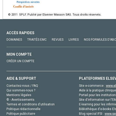
Perspectives ouvertes
Conflit d’intérêt
© 2011 SPLF. Publié par Elsevier Masson SAS. Tous droits réservés.
ACCÈS RAPIDES
DOMAINES
TRAITÉS EMC
REVUES
LIVRES
NOS FORMULES D'AB
MON COMPTE
CRÉER UN COMPTE
AIDE & SUPPORT
PLATEFORMES ELSE
Contactez-nous / FAQ
Site e-commerce :
www.el
Qui sommes-nous ?
Aide à la pratique clinique
Mentions légales
Portail pour les institution
© - Avertissements
Site d'information sur l'E
Termes et conditions d'utilisation
E-learning pour les infirmi
Politique rédactionnelle
Bibliothèque d'e-books Els
Politique publicitaire
Blog special IFSI :
www.gen