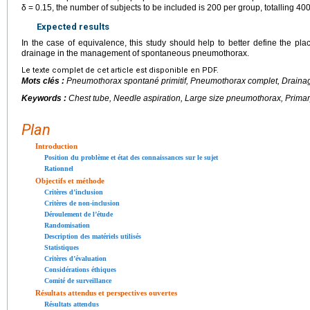
δ
=
0.15, the number of subjects to be included is 200 per group, totalling 400 
Expected results
In the case of equivalence, this study should help to better define the pl
drainage in the management of spontaneous pneumothorax.
Le texte complet de cet article est disponible en PDF.
Mots clés :
Pneumothorax spontané primitif, Pneumothorax complet, Drainage
Keywords :
Chest tube, Needle aspiration, Large size pneumothorax, Prim
Plan
Introduction
Position du problème et état des connaissances sur le sujet
Rationnel
Objectifs et méthode
Critères d’inclusion
Critères de non-inclusion
Déroulement de l’étude
Randomisation
Description des matériels utilisés
Statistiques
Critères d’évaluation
Considérations éthiques
Comité de surveillance
Résultats attendus et perspectives ouvertes
Résultats attendus