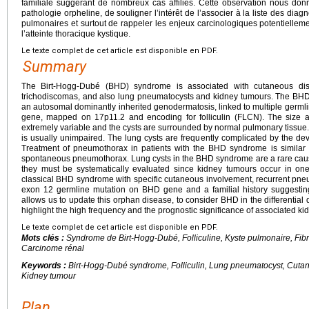
familiale suggérant de nombreux cas affiliés. Cette observation nous donne
pathologie orpheline, de souligner l’intérêt de l’associer à la liste des diagn
pulmonaires et surtout de rappeler les enjeux carcinologiques potentiellem
l’atteinte thoracique kystique.
Le texte complet de cet article est disponible en PDF.
Summary
The Birt-Hogg-Dubé (BHD) syndrome is associated with cutaneous disor
trichodiscomas, and also lung pneumatocysts and kidney tumours. The BH
an autosomal dominantly inherited genodermatosis, linked to multiple germl
gene, mapped on 17p11.2 and encoding for folliculin (FLCN). The size
extremely variable and the cysts are surrounded by normal pulmonary tissue.
is usually unimpaired. The lung cysts are frequently complicated by the d
Treatment of pneumothorax in patients with the BHD syndrome is similar t
spontaneous pneumothorax. Lung cysts in the BHD syndrome are a rare caus
they must be systematically evaluated since kidney tumours occur in one 
classical BHD syndrome with specific cutaneous involvement, recurrent pne
exon 12 germline mutation on BHD gene and a familial history suggesting
allows us to update this orphan disease, to consider BHD in the differential d
highlight the high frequency and the prognostic significance of associated ki
Le texte complet de cet article est disponible en PDF.
Mots clés :
Syndrome de Birt-Hogg-Dubé, Folliculine, Kyste pulmonaire, Fib
Carcinome rénal
Keywords :
Birt-Hogg-Dubé syndrome, Folliculin, Lung pneumatocyst, Cutan
Kidney tumour
Plan