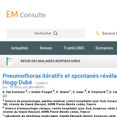
Rechercher
Service C
Rechercher
Actualités
Revues
Traités EMC
Domaines
REVUE DES MALADIES RESPIRATOIRES
Pneumothorax itératifs et spontanés révéla
Hogg-Dubé
- 12/04/11
Doi : 10.1016/j.rmr.2010.08.015
a
b
c
d
a
A. Van Denhove
, I. Guillot-Pouget
, S. Giraud
, S. Isaac
, N. Freymond
, A. C
a
Service de pneumologie, pavillon médical, centre hospitalier Lyon-Sud, hospic
165, chemin du Grand-Revoyet, 69495 Pierre-Bénite cedex, France
b
Service d’immunologie clinique, centre hospitalier Lyon-Sud, hospices civils d
chemin du Grand-Revoyet, 69495 Pierre-Bénite cedex, France
c
Laboratoire de génétique moléculaire, hôpital Édouard-Herriot, hospices civils