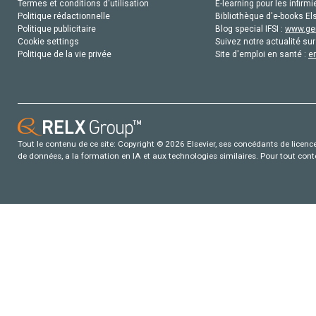
Termes et conditions d'utilisation
E-learning pour les infirmi
Politique rédactionnelle
Bibliothèque d'e-books Els
Politique publicitaire
Blog special IFSI :
www.gen
Cookie settings
Suivez notre actualité sur
Politique de la vie privée
Site d'emploi en santé :
e
Tout le contenu de ce site: Copyright © 2026 Elsevier, ses concédants de licence e
de données, a la formation en IA et aux technologies similaires. Pour tout con