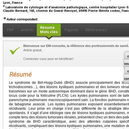
Lyon, France
d
Laboratoire de cytologie et d’anatomie pathologique, centre hospitalier Lyon-S
Claude-Bernard, 165, chemin du Grand-Revoyet, 69495 Pierre-Bénite cedex, Fra
Auteur correspondant.
Résumé
PDF
Article
Figures
Références
Mots clés
Bienvenue sur EM-consulte, la référence des professionnels de santé.
Article gratuit.
c
Connectez-vous pour en bénéficier!
vo
Résumé
co
Le syndrome de Birt-Hogg-Dubé (BHD) associe principalement des lésions
trichodiscomes…), des lésions kystiques pulmonaires et des tumeurs rénal
transmises sur un mode autosomique dominant dans le gène
BHD
, consti
locus code pour la folliculine (FLCN). Les kystes pulmonaires sont de tail
parenchyme pulmonaire macroscopiquement sain. La fonction pulmonaire n’
de tabagisme associé. Les kystes pulmonaires exposent essentiellemen
récidivants. Leur prise en charge n’est pas différente de la stratégie d
spontanés. Il s’agit d’une étiologie rare de lésions kystiques pulmonaires,
compte tenu des lésions tumorales rénales, présentent chez un tiers des pati
syndrome de BHD caractéristique, avec des atteintes cutanées spéci
récidivants, compliquant des lésions kystiques pulmonaires, une mutation 