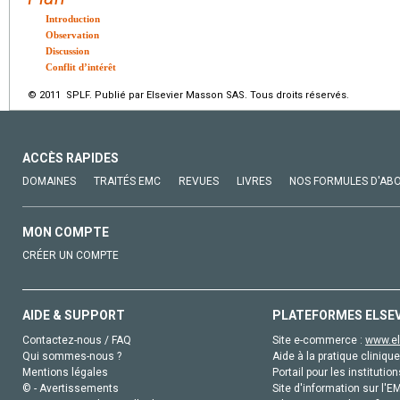
Introduction
Observation
Discussion
Conflit d’intérêt
© 2011 SPLF. Publié par Elsevier Masson SAS. Tous droits réservés.
ACCÈS RAPIDES
DOMAINES
TRAITÉS EMC
REVUES
LIVRES
NOS FORMULES D'AB
MON COMPTE
CRÉER UN COMPTE
AIDE & SUPPORT
PLATEFORMES ELSE
Contactez-nous / FAQ
Site e-commerce :
www.el
Qui sommes-nous ?
Aide à la pratique clinique
Mentions légales
Portail pour les institution
© - Avertissements
Site d'information sur l'E