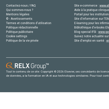
Contactez-nous / FAQ
Site e-commerce :
www.el
Qui sommes-nous ?
Aide à la pratique clinique
Mentions légales
Portail pour les institution
© - Avertissements
Site d'information sur l'E
Termes et conditions d'utilisation
E-learning pour les infirmi
Politique rédactionnelle
Bibliothèque d'e-books Els
Politique publicitaire
Blog special IFSI :
www.gen
Cookie settings
Suivez notre actualité sur
Politique de la vie privée
Site d'emploi en santé :
e
Tout le contenu de ce site: Copyright © 2026 Elsevier, ses concédants de licence e
de données, a la formation en IA et aux technologies similaires. Pour tout con