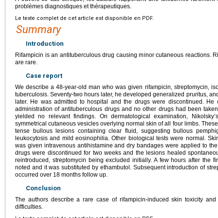
problèmes diagnostiques et thérapeutiques.
Le texte complet de cet article est disponible en PDF.
Summary
Introduction
Rifampicin is an antituberculous drug causing minor cutaneous reactions. R
are rare.
Case report
We describe a 48-year-old man who was given rifampicin, streptomycin, is
tuberculosis. Seventy-two hours later, he developed generalized pruritus, and
later. He was admitted to hospital and the drugs were discontinued. He
administration of antituberculous drugs and no other drugs had been taken
yielded no relevant findings. On dermatological examination, Nikolsky
symmetrical cutaneous vesicles overlying normal skin of all four limbs. Thes
tense bullous lesions containing clear fluid, suggesting bullous pemph
leukocytosis and mild eosinophilia. Other biological tests were normal. Sk
was given intravenous antihistamine and dry bandages were applied to the
drugs were discontinued for two weeks and the lesions healed spontaneou
reintroduced, streptomycin being excluded initially. A few hours after the f
noted and it was substituted by ethambutol. Subsequent introduction of str
occurred over 18
months follow up.
Conclusion
The authors describe a rare case of rifampicin-induced skin toxicity and
difficulties.