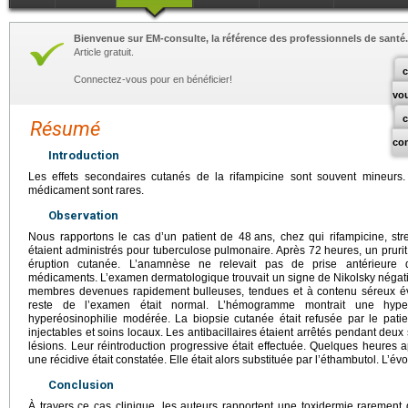
Bienvenue sur EM-consulte, la référence des professionnels de santé.
Article gratuit.
c
Connectez-vous pour en bénéficier!
vo
Résumé
co
Introduction
Les effets secondaires cutanés de la rifampicine sont souvent mineurs
médicament sont rares.
Observation
Nous rapportons le cas d’un patient de 48
ans, chez qui rifampicine, st
étaient administrés pour tuberculose pulmonaire. Après 72
heures, un pruri
éruption cutanée. L’anamnèse ne relevait pas de prise antérieure d
médicaments. L’examen dermatologique trouvait un signe de Nikolsky négatif
membres devenues rapidement bulleuses, tendues et à contenu séreux é
reste de l’examen était normal. L’hémogramme montrait une hyper
hyperéosinophilie modérée. La biopsie cutanée était refusée par le patie
injectables et soins locaux. Les antibacillaires étaient arrêtés pendant d
lésions. Leur réintroduction progressive était effectuée. Quelques heures ap
une récidive était constatée. Elle était alors substituée par l’éthambutol. L’évo
Conclusion
À travers ce cas clinique, les auteurs rapportent une toxidermie rarement 