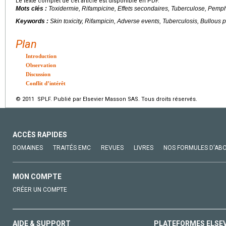
Le texte complet de cet article est disponible en PDF.
Mots clés :
Toxidermie, Rifampicine, Effets secondaires, Tuberculose, Pemp
Keywords :
Skin toxicity, Rifampicin, Adverse events, Tuberculosis, Bullous
Plan
Introduction
Observation
Discussion
Conflit d’intérêt
© 2011 SPLF. Publié par Elsevier Masson SAS. Tous droits réservés.
ACCÈS RAPIDES
DOMAINES
TRAITÉS EMC
REVUES
LIVRES
NOS FORMULES D'AB
MON COMPTE
CRÉER UN COMPTE
AIDE & SUPPORT
PLATEFORMES ELSE