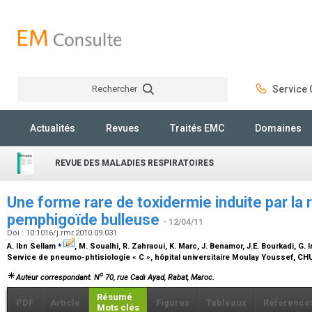
Rechercher
Service C
Rechercher
Actualités
Revues
Traités EMC
Domaines
REVUE DES MALADIES RESPIRATOIRES
Une forme rare de toxidermie induite par la r
pemphigoïde bulleuse
- 12/04/11
Doi : 10.1016/j.rmr.2010.09.031
⁎
A. Ibn Sellam
, M. Soualhi, R. Zahraoui, K. Marc, J. Benamor, J.E. Bourkadi, G. I
Service de pneumo-phtisiologie « C », hôpital universitaire Moulay Youssef, CH
o
Auteur correspondant. N
70, rue Cadi Ayad, Rabat, Maroc.
Résumé
PDF
Article
Figures
Tableaux
Référence
Mots clés