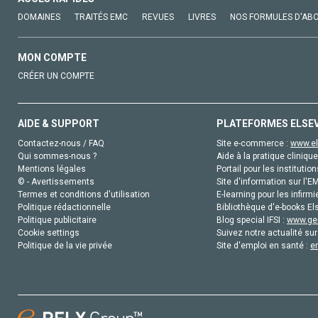
DOMAINES
TRAITÉS EMC
REVUES
LIVRES
NOS FORMULES D'AB
MON COMPTE
CRÉER UN COMPTE
AIDE & SUPPORT
PLATEFORMES ELSE
Contactez-nous / FAQ
Site e-commerce :
www.el
Qui sommes-nous ?
Aide à la pratique clinique
Mentions légales
Portail pour les institution
© - Avertissements
Site d'information sur l'E
Termes et conditions d'utilisation
E-learning pour les infirmi
Politique rédactionnelle
Bibliothèque d'e-books Els
Politique publicitaire
Blog special IFSI :
www.gen
Cookie settings
Suivez notre actualité sur
Politique de la vie privée
Site d'emploi en santé :
e