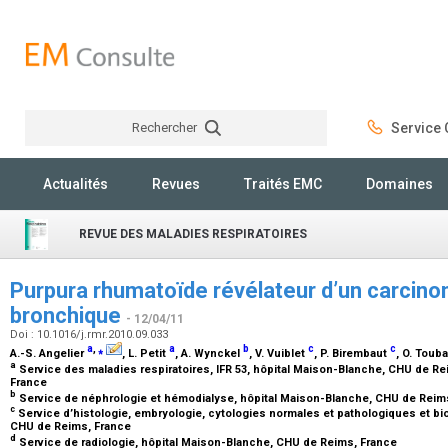
Rechercher
Service C
Rechercher
Actualités
Revues
Traités EMC
Domaines
REVUE DES MALADIES RESPIRATOIRES
Purpura rhumatoïde révélateur d’un carcin
bronchique
- 12/04/11
Doi : 10.1016/j.rmr.2010.09.033
a
,
⁎
a
b
c
c
A.-S. Angelier
, L. Petit
, A. Wynckel
, V. Vuiblet
, P. Birembaut
, O. Toub
a
Service des maladies respiratoires, IFR 53, hôpital Maison-Blanche, CHU de Re
France
b
Service de néphrologie et hémodialyse, hôpital Maison-Blanche, CHU de Reim
c
Service d’histologie, embryologie, cytologies normales et pathologiques et bi
CHU de Reims, France
d
Service de radiologie, hôpital Maison-Blanche, CHU de Reims, France