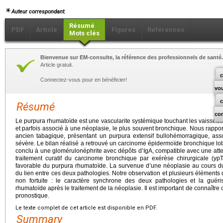
Auteur correspondant.
Résumé
PDF
Article
Figures
Références
Mots clés
Bienvenue sur EM-consulte, la référence des professionnels de santé.
Article gratuit.
c
Connectez-vous pour en bénéficier!
vo
Résumé
co
Le purpura rhumatoïde est une vascularite systémique touchant les vaisseaux de
et parfois associé à une néoplasie, le plus souvent bronchique. Nous rapp
ancien tabagique, présentant un purpura extensif bullohémorragique, as
sévère. Le bilan réalisé a retrouvé un carcinome épidermoïde bronchique loba
conclu à une glomérulonéphrite avec dépôts d’IgA, compatible avec une atte
traitement curatif du carcinome bronchique par exérèse chirurgicale (y
favorable du purpura rhumatoïde. La survenue d’une néoplasie au cours 
du lien entre ces deux pathologies. Notre observation et plusieurs éléments d
non fortuite : le caractère synchrone des deux pathologies et la guéri
rhumatoïde après le traitement de la néoplasie. Il est important de connaître 
pronostique.
Le texte complet de cet article est disponible en PDF.
Summary