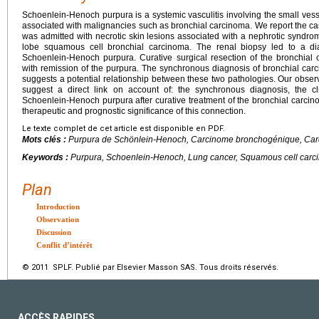
Schoenlein-Henoch purpura is a systemic vasculitis involving the small vesse
associated with malignancies such as bronchial carcinoma. We report the c
was admitted with necrotic skin lesions associated with a nephrotic syndro
lobe squamous cell bronchial carcinoma. The renal biopsy led to a di
Schoenlein-Henoch purpura. Curative surgical resection of the bronchia
with remission of the purpura. The synchronous diagnosis of bronchial c
suggests a potential relationship between these two pathologies. Our obser
suggest a direct link on account of: the synchronous diagnosis, the cl
Schoenlein-Henoch purpura after curative treatment of the bronchial carcinom
therapeutic and prognostic significance of this connection.
Le texte complet de cet article est disponible en PDF.
Mots clés :
Purpura de Schönlein-Henoch, Carcinome bronchogénique, Ca
Keywords :
Purpura, Schoenlein-Henoch, Lung cancer, Squamous cell car
Plan
Introduction
Observation
Discussion
Conflit d’intérêt
© 2011 SPLF. Publié par Elsevier Masson SAS. Tous droits réservés.
ACCÈS RAPIDES