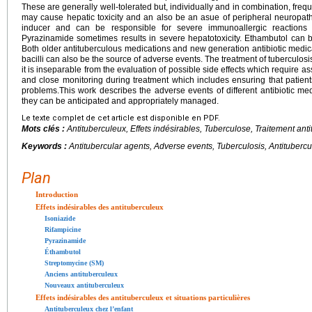
These are generally well-tolerated but, individually and in combination, frequ
may cause hepatic toxicity and an also be an asue of peripheral neuropat
inducer and can be responsible for severe immunoallergic reactions i
Pyrazinamide sometimes results in severe hepatotoxicity. Ethambutol can be
Both older antituberculous medications and new generation antibiotic medicat
bacilli can also be the source of adverse events. The treatment of tuberculosis
it is inseparable from the evaluation of possible side effects which require ass
and close monitoring during treatment which includes ensuring that patients
problems.This work describes the adverse events of different antibiotic med
they can be anticipated and appropriately managed.
Le texte complet de cet article est disponible en PDF.
Mots clés :
Antituberculeux, Effets indésirables, Tuberculose, Traitement ant
Keywords :
Antitubercular agents, Adverse events, Tuberculosis, Antitubercu
Plan
Introduction
Effets indésirables des antituberculeux
Isoniazide
Rifampicine
Pyrazinamide
Éthambutol
Streptomycine (SM)
Anciens antituberculeux
Nouveaux antituberculeux
Effets indésirables des antituberculeux et situations particulières
Antituberculeux chez l’enfant