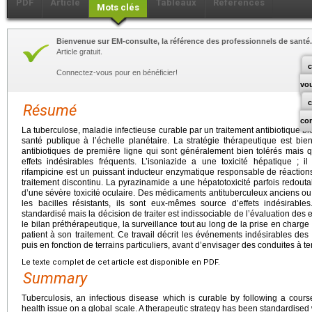
PDF
Article
Tableaux
Références
Mots clés
Bienvenue sur EM-consulte, la référence des professionnels de santé.
Article gratuit.
c
Connectez-vous pour en bénéficier!
vo
Résumé
co
La tuberculose, maladie infectieuse curable par un traitement antibiotique 
santé publique à l’échelle planétaire. La stratégie thérapeutique est bien
antibiotiques de première ligne qui sont généralement bien tolérés mais q
effets indésirables fréquents. L’isoniazide a une toxicité hépatique ; 
rifampicine est un puissant inducteur enzymatique responsable de réactio
traitement discontinu. La pyrazinamide a une hépatotoxicité parfois redout
d’une sévère toxicité oculaire. Des médicaments antituberculeux anciens ou 
les bacilles résistants, ils sont eux-mêmes source d’effets indésirable
standardisé mais la décision de traiter est indissociable de l’évaluation des e
le bilan préthérapeutique, la surveillance tout au long de la prise en charge
patient à son traitement. Ce travail décrit les événements indésirables des
puis en fonction de terrains particuliers, avant d’envisager des conduites à t
Le texte complet de cet article est disponible en PDF.
Summary
Tuberculosis, an infectious disease which is curable by following a course
health issue on a global scale. A therapeutic strategy has been standardised wh