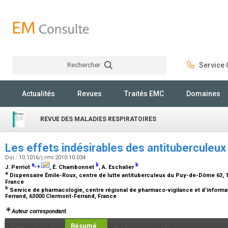
Rechercher
Service C
Rechercher
Actualités
Revues
Traités EMC
Domaines
REVUE DES MALADIES RESPIRATOIRES
Les effets indésirables des antituberculeux
Doi : 10.1016/j.rmr.2010.10.034
a
,
⁎
b
b
J. Perriot
, É. Chambonnet
, A. Eschalier
a
Dispensaire Émile-Roux, centre de lutte antituberculeux du Puy-de-Dôme 63, 1
France
b
Service de pharmacologie, centre régional de pharmaco-vigilance et d’inform
Ferrand, 63000 Clermont-Ferrand, France
Auteur correspondant.
Résumé