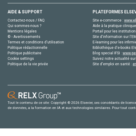
AIDE & SUPPORT
PLATEFORMES ELSE
Contactez-nous / FAQ
Site e-commerce :
www.el
Qui sommes-nous ?
Aide à la pratique clinique
Mentions légales
Portail pour les institution
© - Avertissements
Site d'information sur l'E
Termes et conditions d'utilisation
E-learning pour les infirmi
Politique rédactionnelle
Bibliothèque d'e-books Els
Politique publicitaire
Blog special IFSI :
www.gen
Cookie settings
Suivez notre actualité sur
Politique de la vie privée
Site d'emploi en santé :
e
Tout le contenu de ce site: Copyright © 2026 Elsevier, ses concédants de licence e
de données, a la formation en IA et aux technologies similaires. Pour tout con