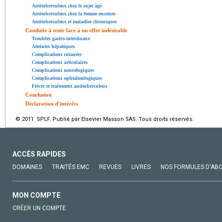
Antituberculeux chez le sujet âgé
Antituberculeux chez la femme enceinte
Antituberculeux et maladies chroniques
Conduite à tenir face à un effet indésirable
Troubles gastro-intestinaux
Atteintes hépatiques
Complications cutanées
Complications articulaires
Complications neurologiques
Complications ophtalmologiques
Fièvre et traitement antituberculeux
Conclusion
Déclaration d’intérêts
© 2011 SPLF. Publié par Elsevier Masson SAS. Tous droits réservés.
ACCÈS RAPIDES
DOMAINES
TRAITÉS EMC
REVUES
LIVRES
NOS FORMULES D'AB
MON COMPTE
CRÉER UN COMPTE