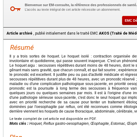
Bienvenue sur EM-consulte, la référence des professionnels de santé.
L’accès au texte intégral de cet article nécessite un abonnement.
EMC D
Article archivé
, publié initialement dans le traité EMC
AKOS (Traité de Méd
Résumé
Il y a trois sortes de hoquet. Le hoquet isolé : contraction organisée de
involontaire et quotidienne, qui passe souvent inaperçue. C'est un phénomè
Le hoquet aigu : secousses répétitives durant moins de 48 heures, dont le 
gênant mais sans gravité, que chacun connaît, et qui fait sourire ; expérience
le pronostic est excellent. Il justifie peu ou pas d'activité médicale et rég
secousses répétitives durant plus de 48 heures, avec un pronostic réservé ; 
maladie ou d'une complication pathologique sous-jacente, en priorité oesop
pronostic est la poursuite à long terme des secousses à fréquence vari
quelques jours ou quelques semaines par mois. Il est à l'origine d'une inva
d'une pathologie sérieuse sous-jacente, c'est donc le seul hoquet qui impl
avec en priorité recherche de sa cause pour tenter un traitement étiolo
dominées par l'oesophagite par reflux, ont été reconnues comme étiologi
derrière viennent les hoquets de cause thoracique, abdominale, cérébrale, v
Le texte complet de cet article est disponible en PDF.
Mots clés :
Hoquet, Reflux gastro-oesophagien, Œophagite, Estomac, Œop