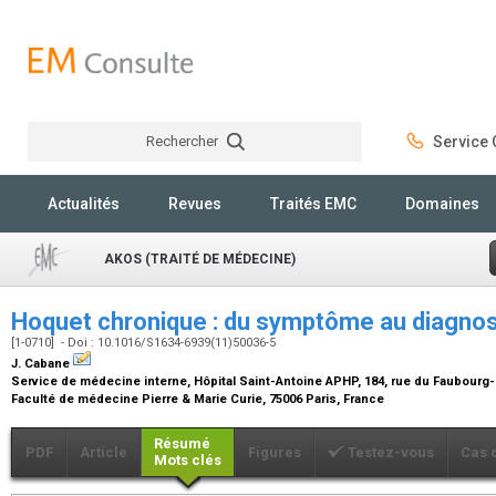
Rechercher
Service C
Rechercher
Actualités
Revues
Traités EMC
Domaines
AKOS (TRAITÉ DE MÉDECINE)
Hoquet chronique : du symptôme au diagno
[1-0710] - Doi : 10.1016/S1634-6939(11)50036-5
J. Cabane
Service de médecine interne, Hôpital Saint-Antoine APHP, 184, rue du Faubourg-
Faculté de médecine Pierre & Marie Curie, 75006 Paris, France
Résumé
PDF
Article
Figures
Testez-vous
Cas 
Mots clés