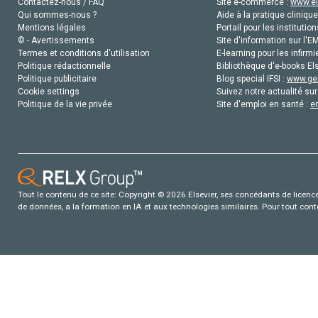
Contactez-nous / FAQ
Site e-commerce :
www.el
Qui sommes-nous ?
Aide à la pratique clinique
Mentions légales
Portail pour les institution
© - Avertissements
Site d'information sur l'E
Termes et conditions d'utilisation
E-learning pour les infirmi
Politique rédactionnelle
Bibliothèque d'e-books Els
Politique publicitaire
Blog special IFSI :
www.gen
Cookie settings
Suivez notre actualité sur
Politique de la vie privée
Site d'emploi en santé :
e
Tout le contenu de ce site: Copyright © 2026 Elsevier, ses concédants de licence e
de données, a la formation en IA et aux technologies similaires. Pour tout con