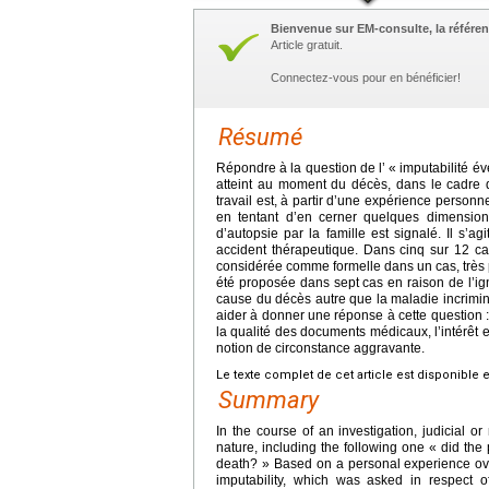
Bienvenue sur EM-consulte, la référen
Article gratuit.
Connectez-vous pour en bénéficier!
Résumé
Répondre à la question de l’ « imputabilité év
atteint au moment du décès, dans le cadre d’
travail est, à partir d’une expérience personn
en tentant d’en cerner quelques dimensions
d’autopsie par la famille est signalé. Il s’
accident thérapeutique. Dans cinq sur 12 c
considérée comme formelle dans un cas, très 
été proposée dans sept cas en raison de l’i
cause du décès autre que la maladie incrim
aider à donner une réponse à cette question : 
la qualité des documents médicaux, l’intérêt et
notion de circonstance aggravante.
Le texte complet de cet article est disponible 
Summary
In the course of an investigation, judicial o
nature, including the following one « did the
death? » Based on a personal experience over 
imputability, which was asked in respect o