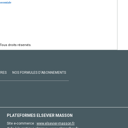
socomiale
Tous droits réservés.
VRES
NOS FORMULES D'ABONNEMENTS
PLATEFORMES ELSEVIER MASSON
Site e-commerce :
www.elsevier-masson.fr