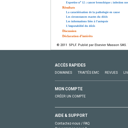
o
Expertise n
12 ; cancer bronchique ; infection no
Résultats
La caractérisation de la pathologie en cause
Les circonstances exactes du décès
Les informations liées à l’autopsie
L’imputabilité du décès
Discussion
Déclaration d’intérêts
© 2011 SPLF. Publié par Elsevier Masson SAS. 
ACCÈS RAPIDES
DOMAINES
TRAITÉS EMC
REVUES
LI
MON COMPTE
CRÉER UN COMPTE
AIDE & SUPPORT
Contactez-nous / FAQ