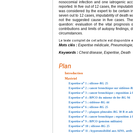
nosocomial infection and one iatrogenic acc
reported. In five out of 12 cases, the imputabi
was considered by the expert to be certain i
seven out to 12 cases, imputability of death 
not the suggested cause in five cases. The
question: evaluation of the vital prognosis 
contributions and limits of autopsy findings, 
circumstances.
Le texte complet de cet article est disponible 
Mots clés :
Expertise médicale, Pneumologie
Keywords :
Chest disease, Expertise, Death
Plan
Introduction
Matériel
o
Expertise n
1 ; silicose–RG 25
o
Expertise n
2 ; cancer bronchique sur sidérose–R
o
Expertise n
3 ; cancer bronchique ; exposition à
o
Expertise n
4 ; BPCO du mineur de fer–RG 94
o
Expertise n
5 ; sidérose–RG 44
o
Expertise n
6 ; silicose–RG 25
o
Expertise n
7 ; plaques pleurales–RG 30 B et as
o
Expertise n
8 ; cancer bronchique ; exposition à
o
Expertise n
9 ; BPCO (pension militaire)
o
Expertise n
10 ; silicose–RG 25
o
Expertise n
11 ; hypersensibilité aux AINS, arrêt 