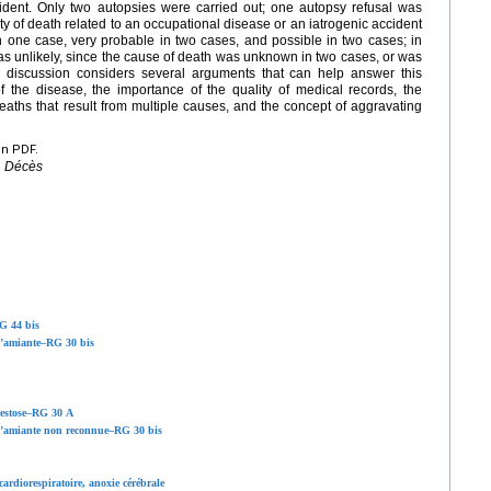
ident. Only two autopsies were carried out; one autopsy refusal was
lity of death related to an occupational disease or an iatrogenic accident
n one case, very probable in two cases, and possible in two cases; in
was unlikely, since the cause of death was unknown in two cases, or was
 discussion considers several arguments that can help answer this
of the disease, the importance of the quality of medical records, the
deaths that result from multiple causes, and the concept of aggravating
en PDF.
, Décès
G 44 bis
 l’amiante–RG 30 bis
bestose–RG 30 A
 l’amiante non reconnue–RG 30 bis
cardiorespiratoire, anoxie cérébrale