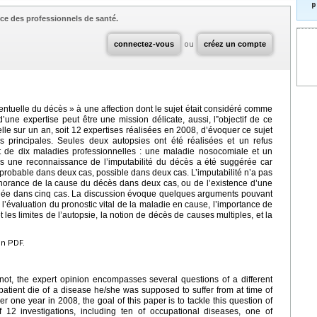
p
ce des professionnels de santé.
connectez-vous
ou
créez un compte
entuelle du décès » à une affection dont le sujet était considéré comme
une expertise peut être une mission délicate, aussi, l”objectif de ce
elle sur un an, soit 12 expertises réalisées en 2008, d’évoquer ce sujet
 principales. Seules deux autopsies ont été réalisées et un refus
agit de dix maladies professionnelles : une maladie nosocomiale et un
as une reconnaissance de l’imputabilité du décès a été suggérée car
probable dans deux cas, possible dans deux cas. L’imputabilité n’a pas
gnorance de la cause du décès dans deux cas, ou de l’existence d’une
inée dans cinq cas. La discussion évoque quelques arguments pouvant
l’évaluation du pronostic vital de la maladie en cause, l’importance de
 les limites de l’autopsie, la notion de décès de causes multiples, et la
en PDF.
r not, the expert opinion encompasses several questions of a different
 patient die of a disease he/she was supposed to suffer from at time of
one year in 2008, the goal of this paper is to tackle this question of
f 12 investigations, including ten of occupational diseases, one of