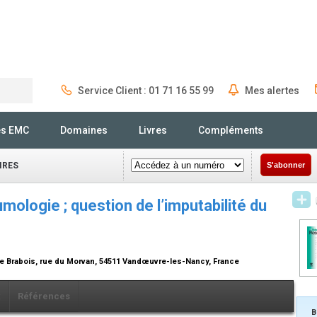
Service Client : 01 71 16 55 99
Mes alertes
Rechercher
és EMC
Domaines
Livres
Compléments
IRES
S'abonner
ologie ; question de l’imputabilité du
de Brabois, rue du Morvan, 54511 Vandœuvre-les-Nancy, France
x
Références
B