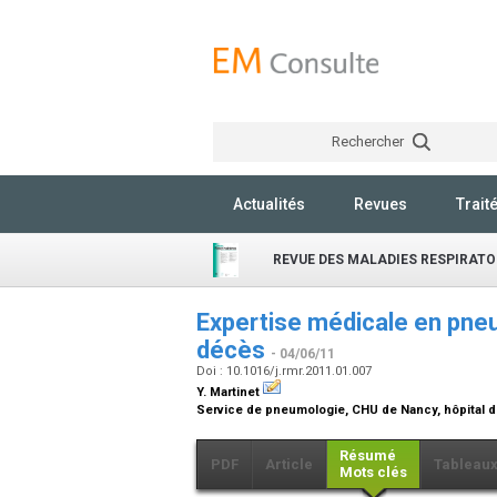
Rechercher
Actualités
Revues
Trait
REVUE DES MALADIES RESPIRATO
Expertise médicale en pneum
décès
- 04/06/11
Doi : 10.1016/j.rmr.2011.01.007
Y. Martinet
Service de pneumologie, CHU de Nancy, hôpital 
Résumé
PDF
Article
Tableau
Mots clés