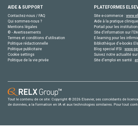
AIDE & SUPPORT
PLATEFORMES ELSE
Contactez-nous / FAQ
Site e-commerce :
www.el
Qui sommes-nous ?
Aide à la pratique clinique
Mentions légales
Portail pour les institution
© - Avertissements
Site d'information sur l'E
Termes et conditions d'utilisation
E-learning pour les infirmi
Politique rédactionnelle
Bibliothèque d'e-books Els
Politique publicitaire
Blog special IFSI :
www.gen
Cookie settings
Suivez notre actualité sur
Politique de la vie privée
Site d'emploi en santé :
e
Tout le contenu de ce site: Copyright © 2026 Elsevier, ses concédants de licence e
de données, a la formation en IA et aux technologies similaires. Pour tout con