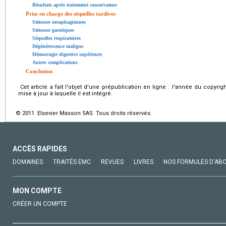
Résultats après traitement conservateur
Prise en charge des séquelles tardives
Sténoses oesophagiennes
Sténoses gastriques
Séquelles respiratoires
Dégénérescence maligne
Hémorragie digestive supérieure
Autres complications
Conclusion
Cet article a fait l'objet d'une prépublication en ligne : l'année du copyri
mise à jour à laquelle il est intégré.
© 2011 Elsevier Masson SAS. Tous droits réservés.
ACCÈS RAPIDES
DOMAINES
TRAITÉS EMC
REVUES
LIVRES
NOS FORMULES D'AB
MON COMPTE
CRÉER UN COMPTE