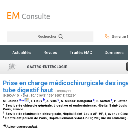
Rechercher
Service C
Rechercher
Actualités
Revues
Traités EMC
Domaines
GASTRO-ENTÉROLOGIE
Prise en charge médicochirurgicale des ing
tube digestif haut
- 09/06/11
[9-200-A-10] - Doi : 10.1016/S1155-1968(11)43283-1
a
,
⁎
b
c
a
a
M. Chirica
, F. Fieux
, A. Villa
, N. Munoz-Bongrand
, E. Sarfati
, P. Catta
a
Service de chirurgie générale, digestive et endocrinienne, Hôpital Saint-Louis
Paris, France
b
Service de réanimation chirurgicale, Hôpital Saint-Louis AP-HP, 1, avenue Clau
c
Centre antipoison de Paris, Hôpital Fernand-Vidal AP-HP, 200, rue du Faubourg-
Auteur correspondant.