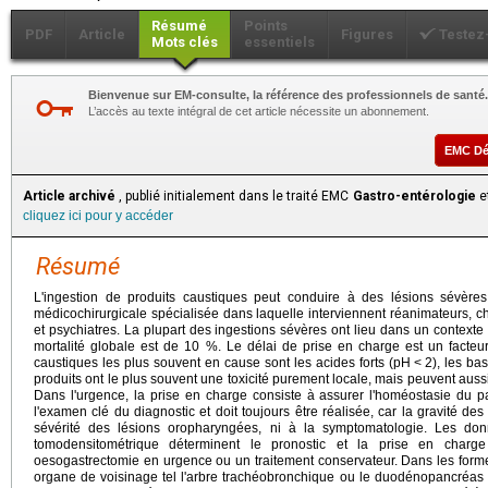
Résumé
Points
PDF
Article
Figures
Testez
Mots clés
essentiels
Bienvenue sur EM-consulte, la référence des professionnels de santé.
L’accès au texte intégral de cet article nécessite un abonnement.
EMC D
Article archivé
, publié initialement dans le traité EMC
Gastro-entérologie
et
cliquez ici pour y accéder
Résumé
L'ingestion de produits caustiques peut conduire à des lésions sévère
médicochirurgicale spécialisée dans laquelle interviennent réanimateurs, c
et psychiatres. La plupart des ingestions sévères ont lieu dans un contexte 
mortalité globale est de 10 %. Le délai de prise en charge est un facteur
caustiques les plus souvent en cause sont les acides forts (pH < 2), les bas
produits ont le plus souvent une toxicité purement locale, mais peuvent auss
Dans l'urgence, la prise en charge consiste à assurer l'homéostasie du pa
l'examen clé du diagnostic et doit toujours être réalisée, car la gravité des 
sévérité des lésions oropharyngées, ni à la symptomatologie. Les do
tomodensitométrique déterminent le pronostic et la prise en charg
oesogastrectomie en urgence ou un traitement conservateur. Dans les formes
organe de voisinage tel l'arbre trachéobronchique ou le duodénopancréas 