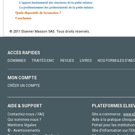
L’apport fondamental des structures de la petite enfance
Le positionnement des professionnels de la petite enfance
Quels dispositifs de formation ?
Conclusion
© 2011 Elsevier Masson SAS. Tous droits réservés.
ACCÈS RAPIDES
DOMAINES
TRAITÉS EMC
REVUES
LIVRES
NOS FORMULES D'AB
MON COMPTE
CRÉER UN COMPTE
AIDE & SUPPORT
PLATEFORMES ELSE
Contactez-nous / FAQ
Site e-commerce :
www.el
Qui sommes-nous ?
Aide à la pratique clinique
Mentions légales
Portail pour les institution
© - Avertissements
Site d'information sur l'E