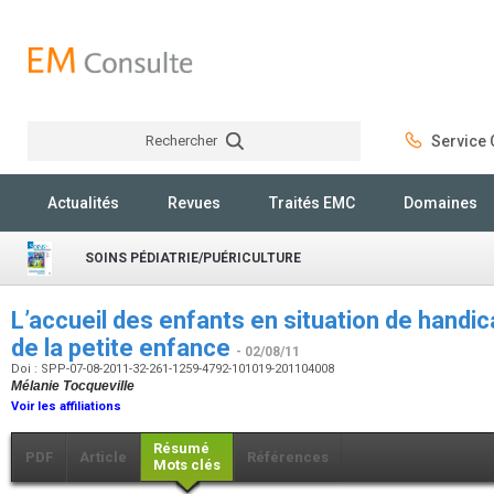
Rechercher
Service C
Rechercher
Actualités
Revues
Traités EMC
Domaines
SOINS PÉDIATRIE/PUÉRICULTURE
L’accueil des enfants en situation de handic
de la petite enfance
- 02/08/11
Doi : SPP-07-08-2011-32-261-1259-4792-101019-201104008
Mélanie Tocqueville
Voir les affiliations
Résumé
PDF
Article
Références
Mots clés