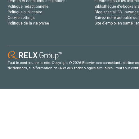
Termes et conditions d'utilisation
E-learning pour les infirmi
Politique rédactionnelle
Bibliothèque d'e-books Els
Politique publicitaire
Blog special IFSI :
www.gen
Cookie settings
Suivez notre actualité sur
Politique de la vie privée
Site d'emploi en santé :
e
Tout le contenu de ce site: Copyright © 2026 Elsevier, ses concédants de licence e
de données, a la formation en IA et aux technologies similaires. Pour tout con