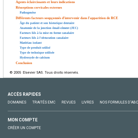
Agents éclaircissants et leurs indications
Résorptions cervicales externes
Pathogenèse
Différents facteurs soupçonnés d'intervenir dans l'apparition de RCE
Âge du patient et son historique dentaire
Anatomie de la jonction émail-cément (JEC)
Facteurs liés à la mise en forme canalaire
Facteurs liés à l'obturation canalaire
Matériau isolant
Type de produit utilisé
Type de technique utilisée
Hydroxyde de calcium
Conclusion
© 2005 Elsevier SAS. Tous droits réservés.
ACCÈS RAPIDES
DOMAINES
TRAITÉS EMC
REVUES
LIVRES
NOS FORMULES D'AB
MON COMPTE
CRÉER UN COMPTE