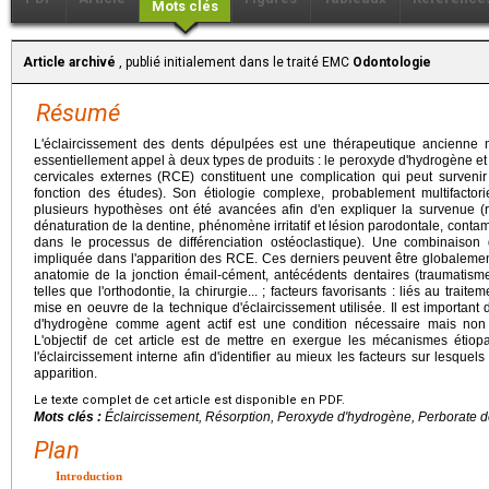
Mots clés
Article archivé
, publié initialement dans le traité EMC
Odontologie
Résumé
L'éclaircissement des dents dépulpées est une thérapeutique ancienne m
essentiellement appel à deux types de produits : le peroxyde d'hydrogène et
cervicales externes (RCE) constituent une complication qui peut surven
fonction des études). Son étiologie complexe, probablement multifactori
plusieurs hypothèses ont été avancées afin d'en expliquer la survenue (r
dénaturation de la dentine, phénomène irritatif et lésion parodontale, contam
dans le processus de différenciation ostéoclastique). Une combinaiso
impliquée dans l'apparition des RCE. Ces derniers peuvent être globalement 
anatomie de la jonction émail-cément, antécédents dentaires (traumatis
telles que l'orthodontie, la chirurgie... ; facteurs favorisants : liés au tra
mise en oeuvre de la technique d'éclaircissement utilisée. Il est important 
d'hydrogène comme agent actif est une condition nécessaire mais non
L'objectif de cet article est de mettre en exergue les mécanismes éti
l'éclaircissement interne afin d'identifier au mieux les facteurs sur lesquels
apparition.
Le texte complet de cet article est disponible en PDF.
Mots clés :
Éclaircissement, Résorption, Peroxyde d'hydrogène, Perborate 
Plan
Introduction