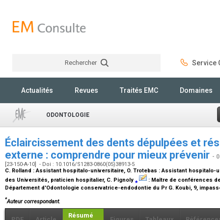
Rechercher
Service C
Rechercher
Actualités
Revues
Traités EMC
Domaines
ODONTOLOGIE
Éclaircissement des dents dépulpées et rés
externe : comprendre pour mieux prévenir
- 
[23-150-A-10] - Doi : 10.1016/S1283-0860(05)38913-5
C. Rolland :
Assistant hospitalo-universitaire
, O. Trotebas :
Assistant hospitalo-u
des Universités, praticien hospitalier
, C. Pignoly
⁎
:
Maître de conférences des
Département d'Odontologie conservatrice-endodontie du Pr G. Koubi, 9, impass
*
Auteur correspondant.
Résumé
PDF
Article
Figures
Tableaux
Référence