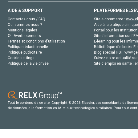
AIDE & SUPPORT
PLATEFORMES ELSE
Contactez-nous / FAQ
Site e-commerce :
www.el
Qui sommes-nous ?
Aide à la pratique clinique
Mentions légales
Portail pour les institution
© - Avertissements
Site d'information sur l'E
Termes et conditions d'utilisation
E-learning pour les infirmi
Politique rédactionnelle
Bibliothèque d'e-books Els
Politique publicitaire
Blog special IFSI :
www.gen
Cookie settings
Suivez notre actualité sur
Politique de la vie privée
Site d'emploi en santé :
e
Tout le contenu de ce site: Copyright © 2026 Elsevier, ses concédants de licence e
de données, a la formation en IA et aux technologies similaires. Pour tout con