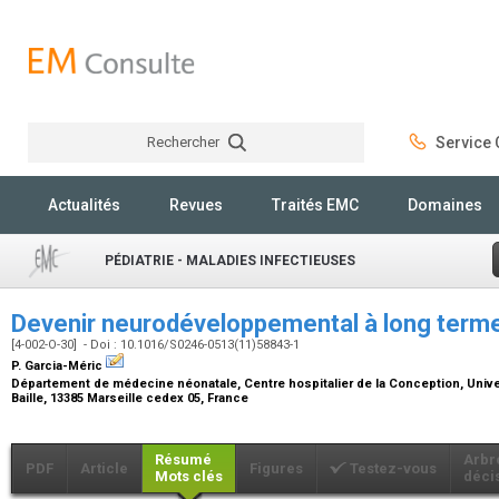
Rechercher
Service C
Rechercher
Actualités
Revues
Traités EMC
Domaines
PÉDIATRIE - MALADIES INFECTIEUSES
Devenir neurodéveloppemental à long term
[4-002-O-30] - Doi : 10.1016/S0246-0513(11)58843-1
P. Garcia-Méric
Département de médecine néonatale, Centre hospitalier de la Conception, Univer
Baille, 13385 Marseille cedex 05, France
Résumé
Arbr
PDF
Article
Figures
Testez-vous
Mots clés
déci