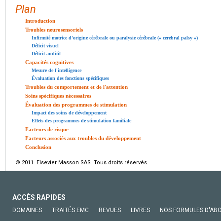
Plan
Introduction
Troubles neurosensoriels
Infirmité motrice d'origine cérébrale ou paralysie cérébrale (« cerebral palsy »)
Déficit visuel
Déficit auditif
Capacités cognitives
Mesure de l'intelligence
Évaluation des fonctions spécifiques
Troubles du comportement et de l'attention
Soins spécifiques nécessaires
Évaluation des programmes de stimulation
Impact des soins de développement
Effets des programmes de stimulation familiale
Facteurs de risque
Facteurs associés aux troubles du développement
Conclusion
© 2011 Elsevier Masson SAS. Tous droits réservés.
ACCÈS RAPIDES
DOMAINES
TRAITÉS EMC
REVUES
LIVRES
NOS FORMULES D'AB