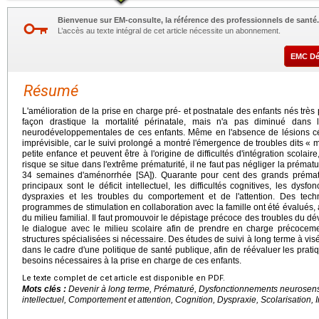
Bienvenue sur EM-consulte, la référence des professionnels de santé.
L’accès au texte intégral de cet article nécessite un abonnement.
EMC D
Résumé
L'amélioration de la prise en charge pré- et postnatale des enfants nés tr
façon drastique la mortalité périnatale, mais n'a pas diminué dans
neurodéveloppementales de ces enfants. Même en l'absence de lésions cér
imprévisible, car le suivi prolongé a montré l'émergence de troubles dits « 
petite enfance et peuvent être à l'origine de difficultés d'intégration scolaire
risque se situe dans l'extrême prématurité, il ne faut pas négliger la prémat
34 semaines d'aménorrhée [SA]). Quarante pour cent des grands prématu
principaux sont le déficit intellectuel, les difficultés cognitives, les dys
dyspraxies et les troubles du comportement et de l'attention. Des tec
programmes de stimulation en collaboration avec la famille ont été évalués, a
du milieu familial. Il faut promouvoir le dépistage précoce des troubles du 
le dialogue avec le milieu scolaire afin de prendre en charge précocemen
structures spécialisées si nécessaire. Des études de suivi à long terme à v
dans le cadre d'une politique de santé publique, afin de réévaluer les prati
besoins nécessaires à la prise en charge de ces enfants.
Le texte complet de cet article est disponible en PDF.
Mots clés :
Devenir à long terme, Prématuré, Dysfonctionnements neurosenso
intellectuel, Comportement et attention, Cognition, Dyspraxie, Scolarisation, 