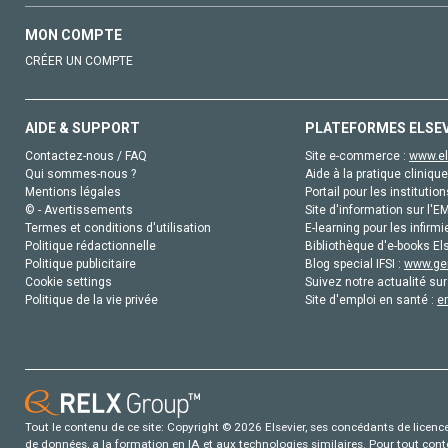
MON COMPTE
CRÉER UN COMPTE
AIDE & SUPPORT
PLATEFORMES ELSE
Contactez-nous / FAQ
Site e-commerce :
www.el
Qui sommes-nous ?
Aide à la pratique clinique
Mentions légales
Portail pour les institution
© - Avertissements
Site d'information sur l'E
Termes et conditions d'utilisation
E-learning pour les infirmi
Politique rédactionnelle
Bibliothèque d'e-books Els
Politique publicitaire
Blog special IFSI :
www.gen
Cookie settings
Suivez notre actualité sur
Politique de la vie privée
Site d'emploi en santé :
e
Tout le contenu de ce site: Copyright © 2026 Elsevier, ses concédants de licence e
de données, a la formation en IA et aux technologies similaires. Pour tout con