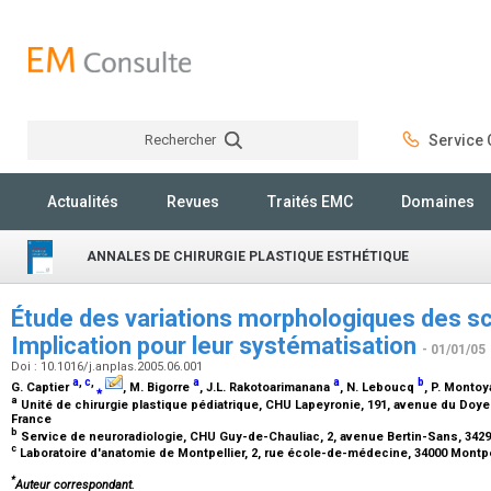
Rechercher
Service C
Rechercher
Actualités
Revues
Traités EMC
Domaines
ANNALES DE CHIRURGIE PLASTIQUE ESTHÉTIQUE
Étude des variations morphologiques des s
Implication pour leur systématisation
- 01/01/05
Doi : 10.1016/j.anplas.2005.06.001
a
,
c
,
a
a
b
G. Captier
⁎
, M. Bigorre
, J.L. Rakotoarimanana
, N. Leboucq
, P. Monto
a
Unité de chirurgie plastique pédiatrique, CHU Lapeyronie, 191, avenue du Doye
France
b
Service de neuroradiologie, CHU Guy-de-Chauliac, 2, avenue Bertin-Sans, 3429
c
Laboratoire d'anatomie de Montpellier, 2, rue école-de-médecine, 34000 Montpe
*
Auteur correspondant.