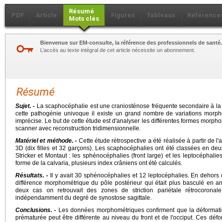
Résumé
PDF
Article
Figures
Tableaux
Référence
Mots clés
Bienvenue sur EM-consulte, la référence des professionnels de santé.
L’accès au texte intégral de cet article nécessite un abonnement.
Résumé
Sujet. -
La scaphocéphalie est une craniosténose fréquente secondaire à la s
cette pathogénie univoque il existe un grand nombre de variations morpho
imprécise. Le but de cette étude est d'analyser les différentes formes morph
scanner avec reconstruction tridimensionnelle.
Matériel et méthode. -
Cette étude rétrospective a été réalisée à partir de
3D (dix filles et 32 garçons). Les scaphocéphalies ont été classées en deu
Stricker et Montaut : les sphénocéphalies (front large) et les leptocéphalies 
forme de la calvaria, plusieurs index crâniens ont été calculés.
Résultats. -
Il y avait 30 sphénocéphalies et 12 leptocéphalies. En dehors de
différence morphométrique du pôle postérieur qui était plus basculé en ar
deux cas on retrouvait des zones de striction pariétale rétrocoron
indépendamment du degré de synostose sagittale.
Conclusions. -
Les données morphométriques confirment que la déformati
prématurée peut être différente au niveau du front et de l'occiput. Ces dé