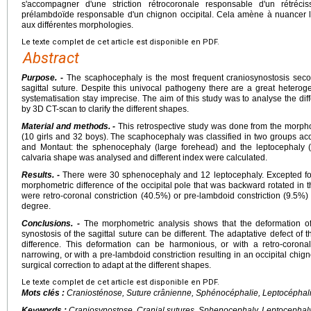
s'accompagner d'une striction rétrocoronale responsable d'un rétréci
prélambdoïde responsable d'un chignon occipital. Cela amène à nuancer la
aux différentes morphologies.
Le texte complet de cet article est disponible en PDF.
Abstract
Purpose. -
The scaphocephaly is the most frequent craniosynostosis seco
sagittal suture. Despite this univocal pathogeny there are a great heteroge
systematisation stay imprecise. The aim of this study was to analyse the d
by 3D CT-scan to clarify the different shapes.
Material and methods. -
This retrospective study was done from the morpho
(10 girls and 32 boys). The scaphocephaly was classified in two groups acco
and Montaut: the sphenocephaly (large forehead) and the leptocephaly (
calvaria shape was analysed and different index were calculated.
Results. -
There were 30 sphenocephaly and 12 leptocephaly. Excepted for
morphometric difference of the occipital pole that was backward rotated in t
were retro-coronal constriction (40.5%) or pre-lambdoid constriction (9.5%) 
degree.
Conclusions. -
The morphometric analysis shows that the deformation of
synostosis of the sagittal suture can be different. The adaptative defect of 
difference. This deformation can be harmonious, or with a retro-coronal 
narrowing, or with a pre-lambdoid constriction resulting in an occipital chig
surgical correction to adapt at the different shapes.
Le texte complet de cet article est disponible en PDF.
Mots clés :
Craniosténose, Suture crânienne, Sphénocéphalie, Leptocéphal
Keywords :
Craniosynostose, Cranial sutures, Sphenocephaly, Leptocephal