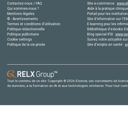
Contactez-nous / FAQ
Site e-commerce :
www.el
Qui sommes-nous ?
Aide à la pratique clinique
Mentions légales
Portail pour les institution
© - Avertissements
Site d'information sur l'E
Termes et conditions d'utilisation
E-learning pour les infirmi
Politique rédactionnelle
Bibliothèque d'e-books Els
Politique publicitaire
Blog special IFSI :
www.gen
Cookie settings
Suivez notre actualité sur
Politique de la vie privée
Site d'emploi en santé :
e
Tout le contenu de ce site: Copyright © 2026 Elsevier, ses concédants de licence e
de données, a la formation en IA et aux technologies similaires. Pour tout con