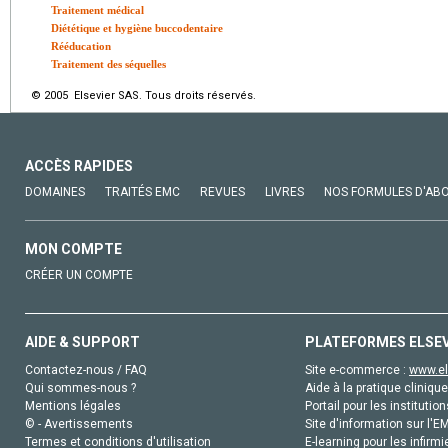
Traitement médical
Diététique et hygiène buccodentaire
Rééducation
Traitement des séquelles
© 2005 Elsevier SAS. Tous droits réservés.
ACCÈS RAPIDES
DOMAINES
TRAITÉS EMC
REVUES
LIVRES
NOS FORMULES D'AB
MON COMPTE
CRÉER UN COMPTE
AIDE & SUPPORT
PLATEFORMES ELSE
Contactez-nous / FAQ
Site e-commerce :
www.el
Qui sommes-nous ?
Aide à la pratique clinique
Mentions légales
Portail pour les institution
© - Avertissements
Site d'information sur l'E
Termes et conditions d'utilisation
E-learning pour les infirmi