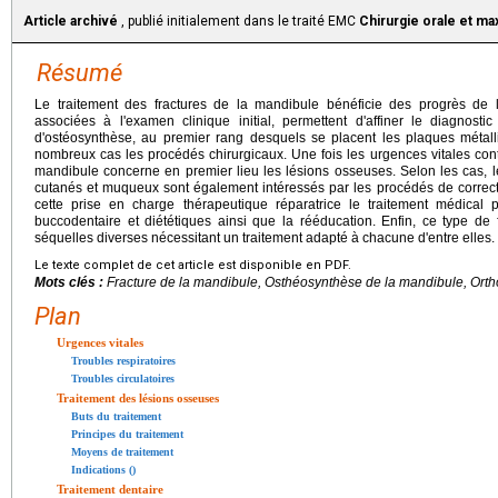
Article archivé
, publié initialement dans le traité EMC
Chirurgie orale et max
Résumé
Le traitement des fractures de la mandibule bénéficie des progrès de 
associées à l'examen clinique initial, permettent d'affiner le diagnosti
d'ostéosynthèse, au premier rang desquels se placent les plaques métalli
nombreux cas les procédés chirurgicaux. Une fois les urgences vitales contr
mandibule concerne en premier lieu les lésions osseuses. Selon les cas, l
cutanés et muqueux sont également intéressés par les procédés de correct
cette prise en charge thérapeutique réparatrice le traitement médical 
buccodentaire et diététiques ainsi que la rééducation. Enfin, ce type de f
séquelles diverses nécessitant un traitement adapté à chacune d'entre elles.
Le texte complet de cet article est disponible en PDF.
Mots clés :
Fracture de la mandibule, Osthéosynthèse de la mandibule, Ort
Plan
Urgences vitales
Troubles respiratoires
Troubles circulatoires
Traitement des lésions osseuses
Buts du traitement
Principes du traitement
Moyens de traitement
Indications ()
Traitement dentaire