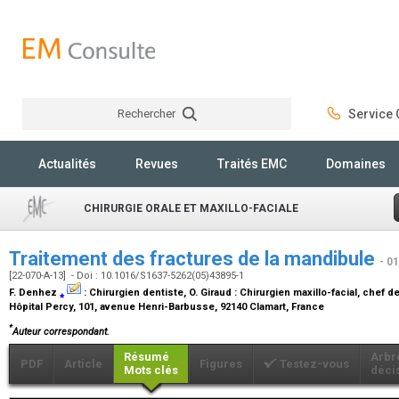
Rechercher
Service C
Rechercher
Actualités
Revues
Traités EMC
Domaines
CHIRURGIE ORALE ET MAXILLO-FACIALE
Traitement des fractures de la mandibule
- 0
[22-070-A-13] - Doi : 10.1016/S1637-5262(05)43895-1
F. Denhez
⁎
:
Chirurgien dentiste
, O. Giraud :
Chirurgien maxillo-facial, chef d
Hôpital Percy, 101, avenue Henri-Barbusse, 92140 Clamart, France
*
Auteur correspondant.
Résumé
Arbr
PDF
Article
Figures
Testez-vous
Mots clés
déci