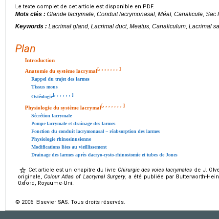
Le texte complet de cet article est disponible en PDF.
Mots clés :
Glande lacrymale, Conduit lacrymonasal, Méat, Canalicule, Sac
Keywords :
Lacrimal gland, Lacrimal duct, Meatus, Canaliculum, Lacrimal s
Plan
Introduction
[
,
,
,
,
,
,
,
]
Anatomie du système lacrymal
Rappel du trajet des larmes
Tissus mous
[
,
,
,
,
,
,
]
Ostéologie
[
,
,
,
,
,
,
,
]
Physiologie du système lacrymal
Sécrétion lacrymale
Pompe lacrymale et drainage des larmes
Fonction du conduit lacrymonasal – réabsorption des larmes
Physiologie rhinosinusienne
Modifications liées au vieillissement
Drainage des larmes après dacryo-cysto-rhinostomie et tubes de Jones
Cet article est un chapitre du livre
Chirurgie des voies lacrymales
de J. Olve
originale,
Colour Atlas of Lacrymal Surgery
, a été publiée par Butterworth-Hein
Oxford, Royaume-Uni.
© 2006 Elsevier SAS. Tous droits réservés.