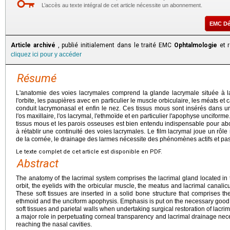
L’accès au texte intégral de cet article nécessite un abonnement.
EMC D
Article archivé
, publié initialement dans le traité EMC
Ophtalmologie
et r
cliquez ici pour y accéder
Résumé
L'anatomie des voies lacrymales comprend la glande lacrymale située à la
l'orbite, les paupières avec en particulier le muscle orbiculaire, les méats et 
conduit lacrymonasal et enfin le nez. Ces tissus mous sont insérés dans 
l'os maxillaire, l'os lacrymal, l'ethmoïde et en particulier l'apophyse uncifor
tissus mous et les parois osseuses est bien entendu indispensable pour abo
à rétablir une continuité des voies lacrymales. Le film lacrymal joue un rôl
de la cornée, le drainage des larmes nécessite des phénomènes actifs et pas
Le texte complet de cet article est disponible en PDF.
Abstract
The anatomy of the lacrimal system comprises the lacrimal gland located in t
orbit, the eyelids with the orbicular muscle, the meatus and lacrimal canalicul
These soft tissues are inserted in a solid bone structure that comprises th
ethmoid and the unciform apophysis. Emphasis is put on the necessary good
soft tissues and parietal walls when undertaking surgical restoration of lacrima
a major role in perpetuating corneal transparency and lacrimal drainage ne
reaching the nasal cavities.