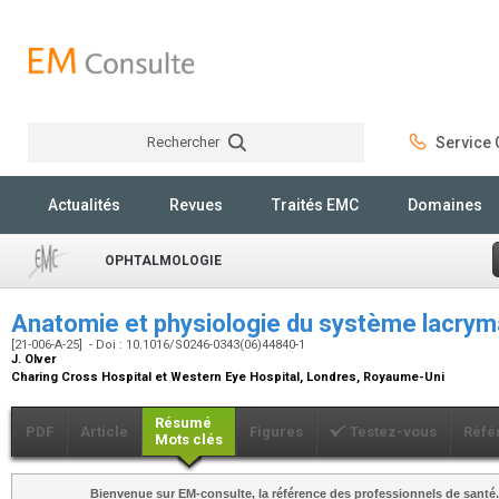
Rechercher
Service C
Rechercher
Actualités
Revues
Traités EMC
Domaines
OPHTALMOLOGIE
Anatomie et physiologie du système lacrym
[21-006-A-25] - Doi : 10.1016/S0246-0343(06)44840-1
J. Olver
Charing Cross Hospital et Western Eye Hospital, Londres, Royaume-Uni
Résumé
PDF
Article
Figures
Testez-vous
Réfé
Mots clés
Bienvenue sur EM-consulte, la référence des professionnels de santé.