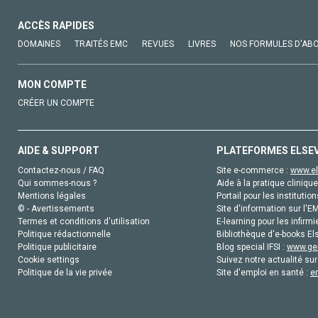
ACCÈS RAPIDES
DOMAINES
TRAITÉS EMC
REVUES
LIVRES
NOS FORMULES D'AB
MON COMPTE
CRÉER UN COMPTE
AIDE & SUPPORT
PLATEFORMES ELSE
Contactez-nous / FAQ
Site e-commerce :
www.el
Qui sommes-nous ?
Aide à la pratique clinique
Mentions légales
Portail pour les institution
© - Avertissements
Site d'information sur l'E
Termes et conditions d'utilisation
E-learning pour les infirmi
Politique rédactionnelle
Bibliothèque d'e-books Els
Politique publicitaire
Blog special IFSI :
www.gen
Cookie settings
Suivez notre actualité sur
Politique de la vie privée
Site d'emploi en santé :
e