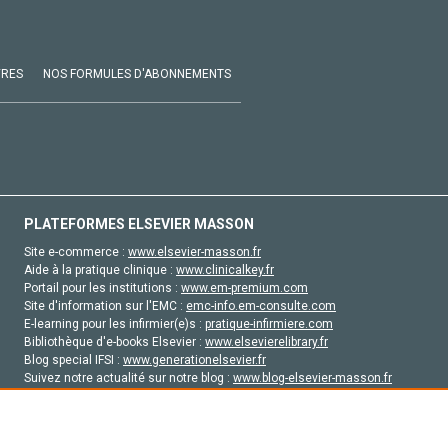
VRES
NOS FORMULES D'ABONNEMENTS
PLATEFORMES ELSEVIER MASSON
Site e-commerce :
www.elsevier-masson.fr
Aide à la pratique clinique :
www.clinicalkey.fr
Portail pour les institutions :
www.em-premium.com
Site d'information sur l'EMC :
emc-info.em-consulte.com
E-learning pour les infirmier(e)s :
pratique-infirmiere.com
Bibliothèque d'e-books Elsevier :
www.elsevierelibrary.fr
Blog special IFSI :
www.generationelsevier.fr
Suivez notre actualité sur notre blog :
www.blog-elsevier-masson.fr
Site d'emploi en santé :
emploisante.com