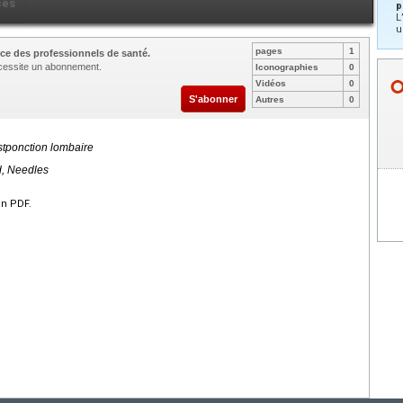
ces
p
L
u
pages
1
ce des professionnels de santé.
nécessite un abonnement.
Iconographies
0
Vidéos
0
S'abonner
Autres
0
tponction lombaire
d, Needles
en PDF.