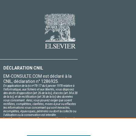
DÉCLARATION CNIL
EM-CONSULTE.COM est déclaré à la
CNIL, déclaration n° 1286925.
En application de la loi nº78-17 du 6 janvier 1978 relative à
l'informatique, aux fichiers et aux libertés, vous disposez
des droits d'opposition (art.26 de la loi), d'accès (art.34 à 38
de la loi), et de rectification (art.36 de la loi) des données
vous concernant. Ainsi, vous pouvez exiger que soient
rectifiées, complétées, clarifiées, mises à jour ou effacées
les informations vous concernant qui sont inexactes,
incomplètes, équivoques, périmées ou dont la collecte ou
l'utilisation ou la conservation est interdite.
Les informations personnelles concernant les visiteurs de
notre site, y compris leur identité, sont confidentielles.
Le responsable du site s'engage sur l'honneur à respecter
les conditions légales de confidentialité applicables en
France et à ne pas divulguer ces informations à des tiers.