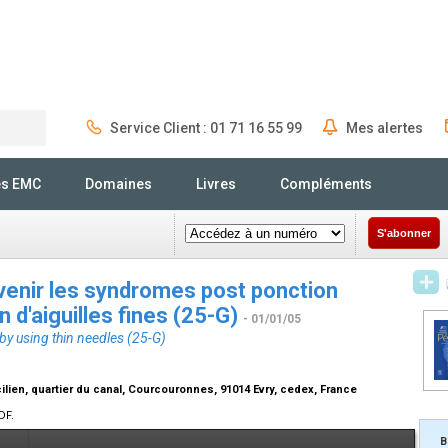
Service Client : 01 71 16 55 99
Mes alertes
Rechercher
és EMC
Domaines
Livres
Compléments
S'abonner
venir les syndromes post ponction
on d'aiguilles fines (25-G)
- 01/01/05
y using thin needles (25-G)
cilien, quartier du canal, Courcouronnes, 91014 Evry, cedex, France
DF.
B