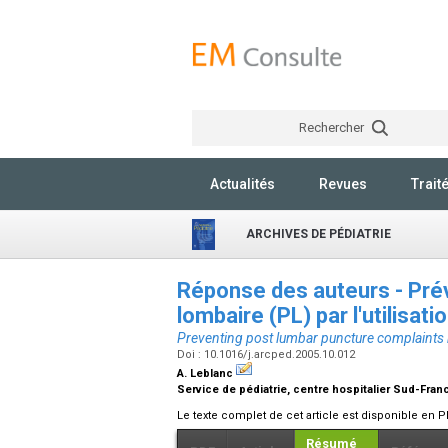
Rechercher
Actualités
Revues
Trait
ARCHIVES DE PÉDIATRIE
Réponse des auteurs - Pré
lombaire (PL) par l'utilisati
Preventing post lumbar puncture complaints b
Doi : 10.1016/j.arcped.2005.10.012
A. Leblanc
Service de pédiatrie, centre hospitalier Sud-Fran
Le texte complet de cet article est disponible en P
Résumé