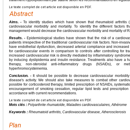
Le texte complet de cet article est disponible en PDF.
Abstract
Aims. -
To identify studies which have shown that rheumatoid arthritis 
cardiovascular morbidity and mortality. To identify the different factors
management would decrease the cardiovascular morbidity and mortality of R
Results. -
Epidemiological studies have shown that the risk of a cardiova
patients irrespective of the traditional cardiovascular risk factors. Non-inv
have endothelial dysfunction, decreased arterial compliance and increased i
for cardiovascular events in comparison to controls after controlling for tra
increased cardiovascular risk is directly mediated by inflammatory syndrome,
by inducing dyslipidemia and insulin resistance. Treatments also have a ham
therapy, non-steroidal anti-inflammatory drugs (NSAIDs), or m
hyperhromocysteinemia.
Conclusion. -
It should be possible to decrease cardiovascular morbidity a
disease's activity. We should also take measures to combat other cardiov
possible for corticosteroid therapy, limited prescription of NSAIDs, systemat
encouragement of smoking cessation, regular lipid tests and prescription o
accordance with current recommendations.
Le texte complet de cet article est disponible en PDF.
Mots clés :
Polyarthrite rhumatoïde, Maladies cardiovasculaires, Athérome
Keywords :
Rheumatoid arthritis, Cardiovascular disease, Atherosclerosis
Plan