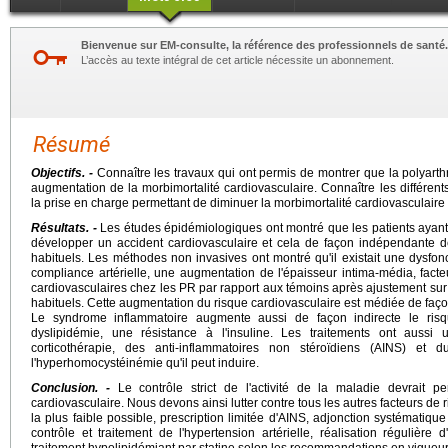
Bienvenue sur EM-consulte, la référence des professionnels de santé.
L’accès au texte intégral de cet article nécessite un abonnement.
Résumé
Objectifs. -
Connaître les travaux qui ont permis de montrer que la polyarth
augmentation de la morbimortalité cardiovasculaire. Connaître les différents
la prise en charge permettant de diminuer la morbimortalité cardiovasculaire
Résultats. -
Les études épidémiologiques ont montré que les patients ayant
développer un accident cardiovasculaire et cela de façon indépendante de
habituels. Les méthodes non invasives ont montré qu'il existait une dysfon
compliance artérielle, une augmentation de l'épaisseur intima-média, fact
cardiovasculaires chez les PR par rapport aux témoins après ajustement sur 
habituels. Cette augmentation du risque cardiovasculaire est médiée de faço
Le syndrome inflammatoire augmente aussi de façon indirecte le risq
dyslipidémie, une résistance à l'insuline. Les traitements ont aussi u
corticothérapie, des anti-inflammatoires non stéroïdiens (AINS) et
l'hyperhomocystéinémie qu'il peut induire.
Conclusion. -
Le contrôle strict de l'activité de la maladie devrait pe
cardiovasculaire. Nous devons ainsi lutter contre tous les autres facteurs de 
la plus faible possible, prescription limitée d'AINS, adjonction systématiqu
contrôle et traitement de l'hypertension artérielle, réalisation régulière d
traitement hypolipidémiant par statine selon les recommandations en vigueur