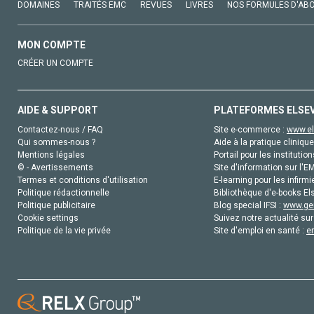
DOMAINES
TRAITÉS EMC
REVUES
LIVRES
NOS FORMULES D'AB
MON COMPTE
CRÉER UN COMPTE
AIDE & SUPPORT
PLATEFORMES ELSE
Contactez-nous / FAQ
Site e-commerce :
www.el
Qui sommes-nous ?
Aide à la pratique clinique
Mentions légales
Portail pour les institution
© - Avertissements
Site d'information sur l'E
Termes et conditions d'utilisation
E-learning pour les infirmi
Politique rédactionnelle
Bibliothèque d'e-books Els
Politique publicitaire
Blog special IFSI :
www.gen
Cookie settings
Suivez notre actualité sur
Politique de la vie privée
Site d'emploi en santé :
e