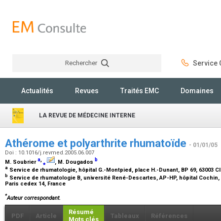
Rechercher
Service C
Rechercher
Actualités
Revues
Traités EMC
Domaines
LA REVUE DE MÉDECINE INTERNE
Athérome et polyarthrite rhumatoïde
- 01/01/05
Doi : 10.1016/j.revmed.2005.06.007
a
,
b
M. Soubrier
⁎
, M. Dougados
a
Service de rhumatologie, hôpital G.-Montpied, place H.-Dunant, BP 69, 63003 
b
Service de rhumatologie B, université René-Descartes, AP-HP, hôpital Cochin,
Paris cedex 14, France
*
Auteur correspondant.
Résumé
PDF
Article
Tableaux
Références
Mots clés