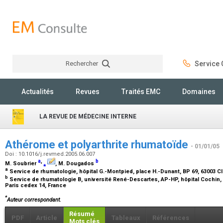
Rechercher
Service C
Rechercher
Actualités
Revues
Traités EMC
Domaines
LA REVUE DE MÉDECINE INTERNE
Athérome et polyarthrite rhumatoïde
- 01/01/05
Doi : 10.1016/j.revmed.2005.06.007
a
,
b
M. Soubrier
⁎
, M. Dougados
a
Service de rhumatologie, hôpital G.-Montpied, place H.-Dunant, BP 69, 63003 
b
Service de rhumatologie B, université René-Descartes, AP-HP, hôpital Cochin,
Paris cedex 14, France
*
Auteur correspondant.
Résumé
PDF
Article
Tableaux
Références
Mots clés