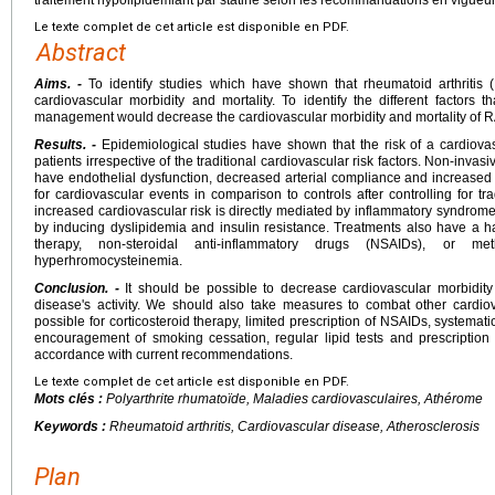
Le texte complet de cet article est disponible en PDF.
Abstract
Aims. -
To identify studies which have shown that rheumatoid arthritis 
cardiovascular morbidity and mortality. To identify the different factors
management would decrease the cardiovascular morbidity and mortality of R
Results. -
Epidemiological studies have shown that the risk of a cardiova
patients irrespective of the traditional cardiovascular risk factors. Non-inv
have endothelial dysfunction, decreased arterial compliance and increased i
for cardiovascular events in comparison to controls after controlling for tra
increased cardiovascular risk is directly mediated by inflammatory syndrome,
by inducing dyslipidemia and insulin resistance. Treatments also have a ham
therapy, non-steroidal anti-inflammatory drugs (NSAIDs), or m
hyperhromocysteinemia.
Conclusion. -
It should be possible to decrease cardiovascular morbidity a
disease's activity. We should also take measures to combat other cardiov
possible for corticosteroid therapy, limited prescription of NSAIDs, systemat
encouragement of smoking cessation, regular lipid tests and prescription o
accordance with current recommendations.
Le texte complet de cet article est disponible en PDF.
Mots clés :
Polyarthrite rhumatoïde, Maladies cardiovasculaires, Athérome
Keywords :
Rheumatoid arthritis, Cardiovascular disease, Atherosclerosis
Plan