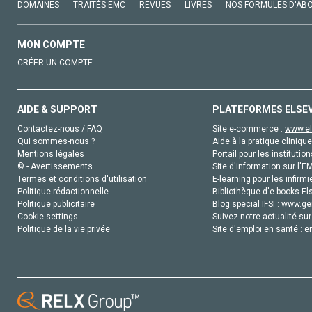
DOMAINES
TRAITÉS EMC
REVUES
LIVRES
NOS FORMULES D'AB
MON COMPTE
CRÉER UN COMPTE
AIDE & SUPPORT
PLATEFORMES ELSE
Contactez-nous / FAQ
Site e-commerce :
www.el
Qui sommes-nous ?
Aide à la pratique clinique
Mentions légales
Portail pour les institution
© - Avertissements
Site d'information sur l'E
Termes et conditions d'utilisation
E-learning pour les infirmi
Politique rédactionnelle
Bibliothèque d'e-books Els
Politique publicitaire
Blog special IFSI :
www.gen
Cookie settings
Suivez notre actualité sur
Politique de la vie privée
Site d'emploi en santé :
e