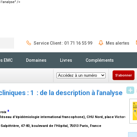
 l'analyse" />
Service Client : 01 71 16 55 99
Mes alertes
Rechercher
és EMC
Domaines
Livres
Compléments
S'abonner
liniques : 1
: de la description à l'analyse
a
croix
éseau d'épidémiologie international francophone), CHU Nord, place Victor-
Salpêtrière, 47-83, boulevard de l'Hôpital, 75013 Paris, France