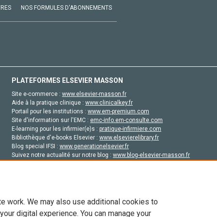
VRES
NOS FORMULES D'ABONNEMENTS
PLATEFORMES ELSEVIER MASSON
Site e-commerce :
www.elsevier-masson.fr
Aide à la pratique clinique :
www.clinicalkey.fr
Portail pour les institutions :
www.em-premium.com
Site d'information sur l'EMC :
emc-info.em-consulte.com
E-learning pour les infirmier(e)s :
pratique-infirmiere.com
Bibliothèque d'e-books Elsevier :
www.elsevierelibrary.fr
Blog special IFSI :
www.generationelsevier.fr
Suivez notre actualité sur notre blog :
www.blog-elsevier-masson.fr
Site d'emploi en santé :
emploisante.com
te work. We may also use additional cookies to
 your digital experience. You can manage your