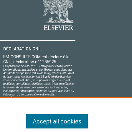
DÉCLARATION CNIL
EM-CONSULTE.COM est déclaré à la
CNIL, déclaration n° 1286925.
En application de la loi nº78-17 du 6 janvier 1978 relative à
l'informatique, aux fichiers et aux libertés, vous disposez
des droits d'opposition (art.26 de la loi), d'accès (art.34 à 38
de la loi), et de rectification (art.36 de la loi) des données
vous concernant. Ainsi, vous pouvez exiger que soient
rectifiées, complétées, clarifiées, mises à jour ou effacées
les informations vous concernant qui sont inexactes,
incomplètes, équivoques, périmées ou dont la collecte ou
l'utilisation ou la conservation est interdite.
Les informations personnelles concernant les visiteurs de
notre site, y compris leur identité, sont confidentielles.
Le responsable du site s'engage sur l'honneur à respecter
les conditions légales de confidentialité applicables en
France et à ne pas divulguer ces informations à des tiers.
Accept all cookies