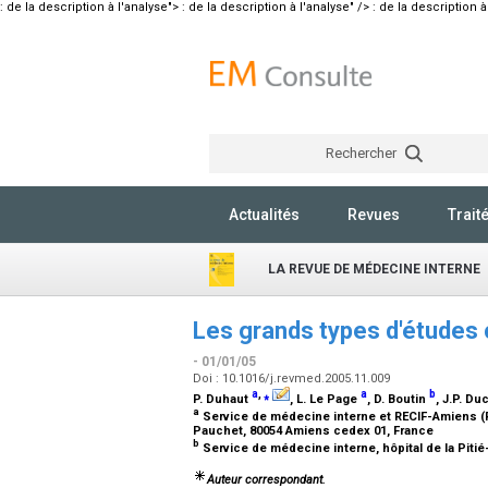
: de la description à l'analyse">
: de la description à l'analyse" />
: de la description à
Rechercher
Actualités
Revues
Trait
LA REVUE DE MÉDECINE INTERNE
Les grands types d'études c
- 01/01/05
Doi : 10.1016/j.revmed.2005.11.009
a
,
⁎
a
b
P. Duhaut
, L. Le Page
, D. Boutin
, J.P. Du
a
Service de médecine interne et RECIF-Amiens (R
Pauchet, 80054 Amiens cedex 01, France
b
Service de médecine interne, hôpital de la Pitié-
Auteur correspondant.