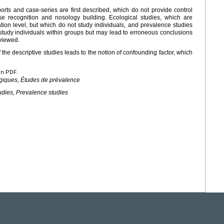
rts and case-series are first described, which do not provide control
e recognition and nosology building. Ecological studies, which are
tion level, but which do not study individuals, and prevalence studies
study individuals within groups but may lead to erroneous conclusions
eviewed.
the descriptive studies leads to the notion of confounding factor, which
.
en PDF.
ogiques, Études de prévalence
tudies, Prevalence studies