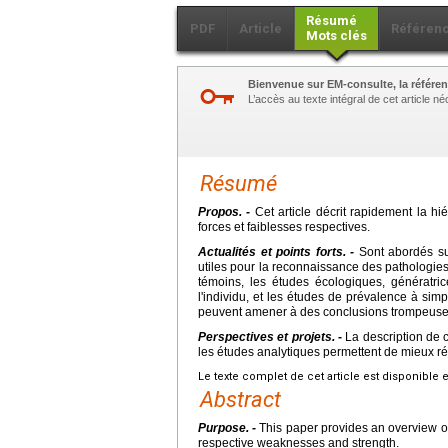
Résumé
PDF
Article
Référen
Mots clés
Bienvenue sur EM-consulte, la référen
L’accès au texte intégral de cet article 
Résumé
Propos. -
Cet article décrit rapidement la hié
forces et faiblesses respectives.
Actualités et points forts. -
Sont abordés suc
utiles pour la reconnaissance des pathologie
témoins, les études écologiques, génératri
l'individu, et les études de prévalence à si
peuvent amener à des conclusions trompeuses 
Perspectives et projets. -
La description de c
les études analytiques permettent de mieux r
Le texte complet de cet article est disponible 
Abstract
Purpose. -
This paper provides an overview of 
respective weaknesses and strength.