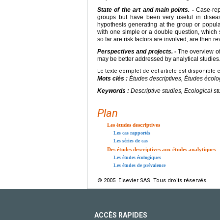
State of the art and main points. -
Case-repo
groups but have been very useful in diseas
hypothesis generating at the group or popula
with one simple or a double question, which 
so far are risk factors are involved, are then r
Perspectives and projects. -
The overview of 
may be better addressed by analytical studies
Le texte complet de cet article est disponible 
Mots clés :
Études descriptives, Études écol
Keywords :
Descriptive studies, Ecological s
Plan
Les études descriptives
Les cas rapportés
Les séries de cas
Des études descriptives aux études analytiques
Les études écologiques
Les études de prévalence
© 2005 Elsevier SAS. Tous droits réservés.
ACCÈS RAPIDES