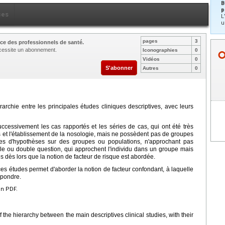
B
p
ces
L
u
pages
3
ce des professionnels de santé.
nécessite un abonnement.
Iconographies
0
Vidéos
0
S'abonner
Autres
0
rarchie entre les principales études cliniques descriptives, avec leurs
cessivement les cas rapportés et les séries de cas, qui ont été très
s et l'établissement de la nosologie, mais ne possèdent pas de groupes
ces d'hypothèses sur des groupes ou populations, n'approchant pas
mple ou double question, qui approchent l'individu dans un groupe mais
dès lors que la notion de facteur de risque est abordée.
es études permet d'aborder la notion de facteur confondant, à laquelle
épondre.
en PDF.
the hierarchy between the main descriptives clinical studies, with their