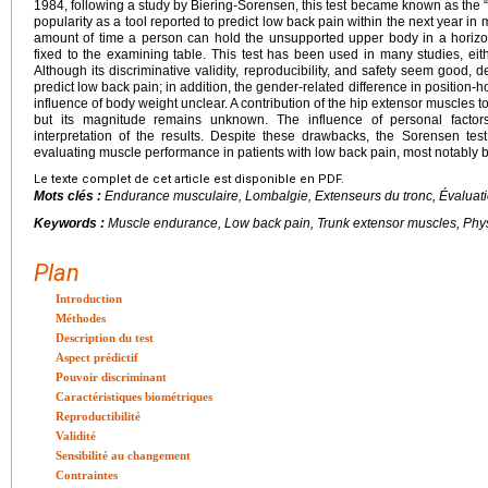
1984, following a study by Biering-Sorensen, this test became known as the
popularity as a tool reported to predict low back pain within the next year in
amount of time a person can hold the unsupported upper body in a horizon
fixed to the examining table. This test has been used in many studies, eithe
Although its discriminative validity, reproducibility, and safety seem good, d
predict low back pain; in addition, the gender-related difference in position
influence of body weight unclear. A contribution of the hip extensor muscles 
but its magnitude remains unknown. The influence of personal factor
interpretation of the results. Despite these drawbacks, the Sorensen tes
evaluating muscle performance in patients with low back pain, most notably b
Le texte complet de cet article est disponible en PDF.
Mots clés :
Endurance musculaire, Lombalgie, Extenseurs du tronc, Évaluat
Keywords :
Muscle endurance, Low back pain, Trunk extensor muscles, Phys
Plan
Introduction
Méthodes
Description du test
Aspect prédictif
Pouvoir discriminant
Caractéristiques biométriques
Reproductibilité
Validité
Sensibilité au changement
Contraintes