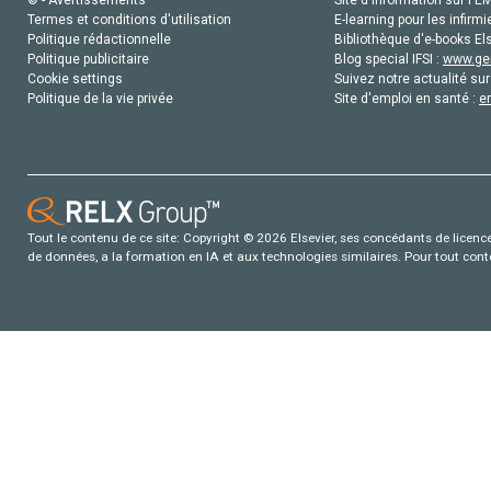
© - Avertissements
Site d'information sur l'E
Termes et conditions d'utilisation
E-learning pour les infirmi
Politique rédactionnelle
Bibliothèque d'e-books Els
Politique publicitaire
Blog special IFSI :
www.gen
Cookie settings
Suivez notre actualité sur
Politique de la vie privée
Site d'emploi en santé :
e
Tout le contenu de ce site: Copyright © 2026 Elsevier, ses concédants de licence e
de données, a la formation en IA et aux technologies similaires. Pour tout con