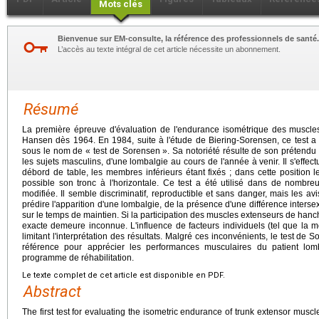
Mots clés
Bienvenue sur EM-consulte, la référence des professionnels de santé.
L’accès au texte intégral de cet article nécessite un abonnement.
Résumé
La première épreuve d'évaluation de l'endurance isométrique des muscles
Hansen dès 1964. En 1984, suite à l'étude de Biering-Sorensen, ce test a é
sous le nom de « test de Sorensen ». Sa notoriété résulte de son prétendu c
les sujets masculins, d'une lombalgie au cours de l'année à venir. Il s'effec
débord de table, les membres inférieurs étant fixés ; dans cette position l
possible son tronc à l'horizontale. Ce test a été utilisé dans de nombr
modifiée. Il semble discriminatif, reproductible et sans danger, mais les av
prédire l'apparition d'une lombalgie, de la présence d'une différence intersex
sur le temps de maintien. Si la participation des muscles extenseurs de hanche
exacte demeure inconnue. L'influence de facteurs individuels (tel que la m
limitant l'interprétation des résultats. Malgré ces inconvénients, le test d
référence pour apprécier les performances musculaires du patient lom
programme de réhabilitation.
Le texte complet de cet article est disponible en PDF.
Abstract
The first test for evaluating the isometric endurance of trunk extensor mus