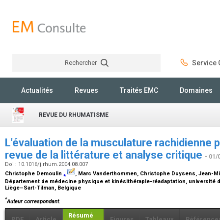
Rechercher
Service C
Rechercher
Actualités
Revues
Traités EMC
Domaines
REVUE DU RHUMATISME
L'évaluation de la musculature rachidienne p
revue de la littérature et analyse critique
- 01/
Doi : 10.1016/j.rhum.2004.08.007
Christophe Demoulin
⁎
, Marc Vanderthommen, Christophe Duysens, Jean-Mic
Département de médecine physique et kinésithérapie-réadaptation, université de
Liège–Sart-Tilman, Belgique
*
Auteur correspondant.
Résumé
PDF
Article
Figures
Tableaux
Référence