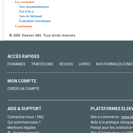
Les variantes
Tests dynamométriques
Test d'Ito ()
Tests de McIntosh
Évaluations dynamiques
Conclusions
© 2005 Elsevier SAS. Tous droits réservés.
ACCÈS RAPIDES
DOMAINES
TRAITÉS EMC
REVUES
LIVRES
NOS FORMULES D'AB
MON COMPTE
CRÉER UN COMPTE
AIDE & SUPPORT
PLATEFORMES ELSE
Contactez-nous / FAQ
Site e-commerce :
www.el
Qui sommes-nous ?
Aide à la pratique clinique
Mentions légales
Portail pour les institution