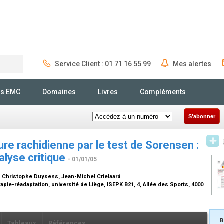
Service Client : 01 71 16 55 99
Mes alertes
Rechercher
és EMC
Domaines
Livres
Compléments
S'abonner
ure rachidienne par le test de Sorensen :
nalyse critique
- 01/01/05
 Christophe Duysens, Jean-Michel Crielaard
ie-réadaptation, université de Liège, ISEPK B21, 4, Allée des Sports, 4000
B
Tableaux
Références