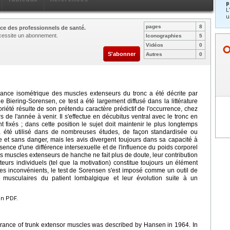
p
L
u
pages
8
ce des professionnels de santé.
nécessite un abonnement.
Iconographies
5
Vidéos
0
S'abonner
Autres
0
rance isométrique des muscles extenseurs du tronc a été décrite par
 Biering-Sorensen, ce test a été largement diffusé dans la littérature
iété résulte de son prétendu caractère prédictif de l'occurrence, chez
 de l'année à venir. Il s'effectue en décubitus ventral avec le tronc en
 fixés ; dans cette position le sujet doit maintenir le plus longtemps
t a été utilisé dans de nombreuses études, de façon standardisée ou
ble et sans danger, mais les avis divergent toujours dans sa capacité à
ésence d'une différence intersexuelle et de l'influence du poids corporel
des muscles extenseurs de hanche ne fait plus de doute, leur contribution
eurs individuels (tel que la motivation) constitue toujours un élément
é ces inconvénients, le test de Sorensen s'est imposé comme un outil de
 musculaires du patient lombalgique et leur évolution suite à un
en PDF.
ndurance of trunk extensor muscles was described by Hansen in 1964. In