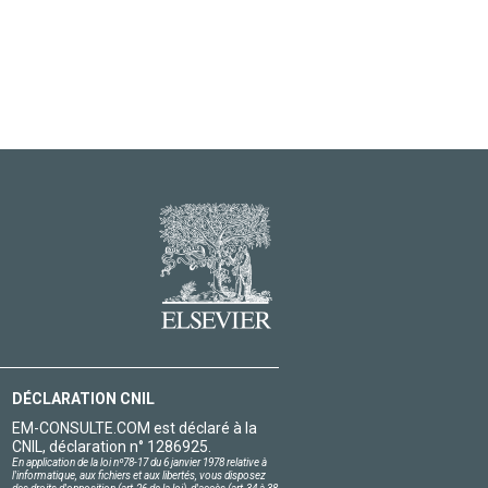
DÉCLARATION CNIL
EM-CONSULTE.COM est déclaré à la
CNIL, déclaration n° 1286925.
En application de la loi nº78-17 du 6 janvier 1978 relative à
l'informatique, aux fichiers et aux libertés, vous disposez