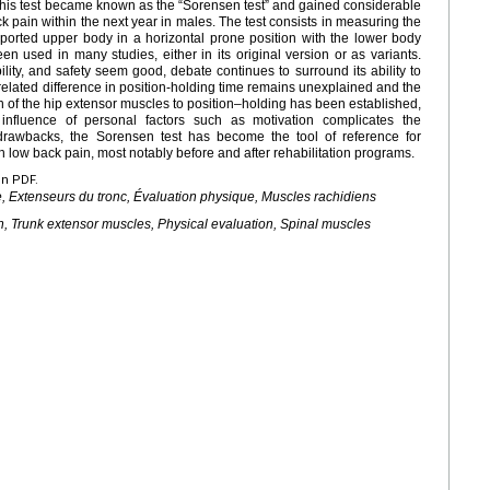
 this test became known as the “Sorensen test” and gained considerable
ck pain within the next year in males. The test consists in measuring the
orted upper body in a horizontal prone position with the lower body
en used in many studies, either in its original version or as variants.
bility, and safety seem good, debate continues to surround its ability to
-related difference in position-holding time remains unexplained and the
on of the hip extensor muscles to position–holding has been established,
nfluence of personal factors such as motivation complicates the
e drawbacks, the Sorensen test has become the tool of reference for
 low back pain, most notably before and after rehabilitation programs.
en PDF.
 Extenseurs du tronc, Évaluation physique, Muscles rachidiens
 Trunk extensor muscles, Physical evaluation, Spinal muscles