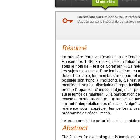
Mots clés
Bienvenue sur EM-consulte, la référen
L’accès au texte intégral de cet article 
Résumé
La première épreuve d'évaluation de l'endu
Hansen dès 1964. En 1984, suite à l'étude de
sous le nom de « test de Sorensen ». Sa notor
les sujets masculins, d'une lombalgie au cours
débord de table, les membres inférieurs étant
possible son tronc à l'horizontale. Ce tes
modifiée. Il semble discriminatif, reproducti
prédire l'apparition d'une lombalgie, de la pr
sur le temps de maintien. Si la participation 
exacte demeure inconnue. L'influence de fact
limitant l'interprétation des résultats. Malgr
référence pour apprécier les performances
programme de réhabilitation.
Le texte complet de cet article est disponible 
Abstract
The first test for evaluating the isometric e