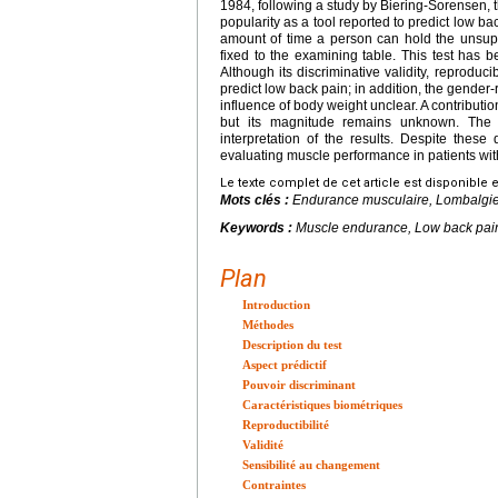
1984, following a study by Biering-Sorensen,
popularity as a tool reported to predict low ba
amount of time a person can hold the unsupp
fixed to the examining table. This test has be
Although its discriminative validity, reproduci
predict low back pain; in addition, the gender
influence of body weight unclear. A contributi
but its magnitude remains unknown. The i
interpretation of the results. Despite thes
evaluating muscle performance in patients with
Le texte complet de cet article est disponible 
Mots clés :
Endurance musculaire, Lombalgie,
Keywords :
Muscle endurance, Low back pain,
Plan
Introduction
Méthodes
Description du test
Aspect prédictif
Pouvoir discriminant
Caractéristiques biométriques
Reproductibilité
Validité
Sensibilité au changement
Contraintes