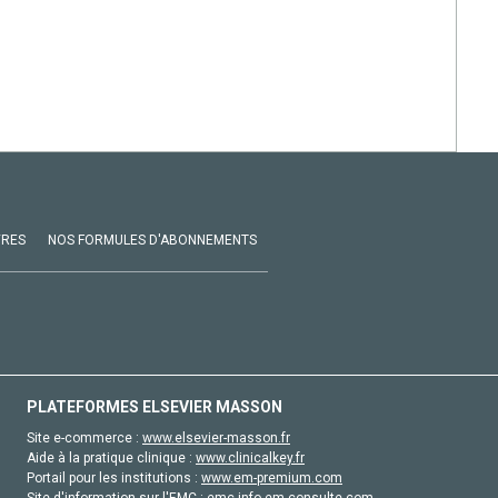
VRES
NOS FORMULES D'ABONNEMENTS
PLATEFORMES ELSEVIER MASSON
Site e-commerce :
www.elsevier-masson.fr
Aide à la pratique clinique :
www.clinicalkey.fr
Portail pour les institutions :
www.em-premium.com