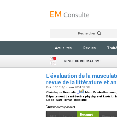
Rechercher
Actualités
Revues
Trait
REVUE DU RHUMATISME
L'évaluation de la musculat
revue de la littérature et a
Doi : 10.1016/j.rhum.2004.08.007
Christophe Demoulin
⁎
, Marc Vanderthommen,
Département de médecine physique et kinésithérap
Liège–Sart-Tilman, Belgique
*
Auteur correspondant.
Résumé
PDF
Article
Figures