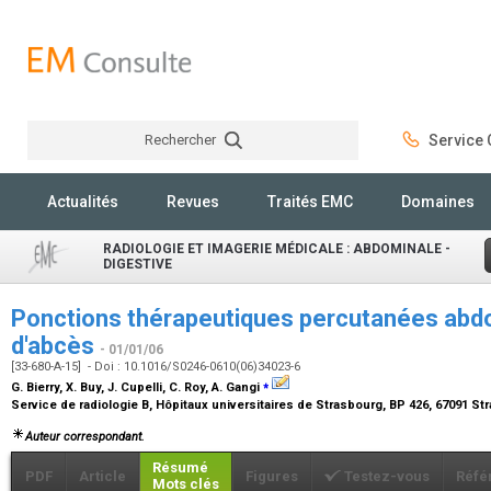
Rechercher
Service C
Rechercher
Actualités
Revues
Traités EMC
Domaines
RADIOLOGIE ET IMAGERIE MÉDICALE : ABDOMINALE -
DIGESTIVE
Ponctions thérapeutiques percutanées abdo
d'abcès
- 01/01/06
[33-680-A-15] - Doi : 10.1016/S0246-0610(06)34023-6
⁎
G. Bierry, X. Buy, J. Cupelli, C. Roy, A. Gangi
Service de radiologie B, Hôpitaux universitaires de Strasbourg, BP 426, 67091 S
Auteur correspondant.
Résumé
PDF
Article
Figures
Testez-vous
Réfé
Mots clés