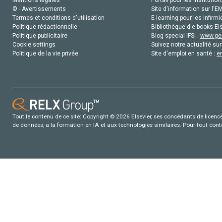
Mentions légales
Portail pour les institution
© - Avertissements
Site d'information sur l'E
Termes et conditions d'utilisation
E-learning pour les infirmi
Politique rédactionnelle
Bibliothèque d'e-books Els
Politique publicitaire
Blog special IFSI :
www.gen
Cookie settings
Suivez notre actualité sur
Politique de la vie privée
Site d'emploi en santé :
e
Tout le contenu de ce site: Copyright © 2026 Elsevier, ses concédants de licence e
de données, a la formation en IA et aux technologies similaires. Pour tout con