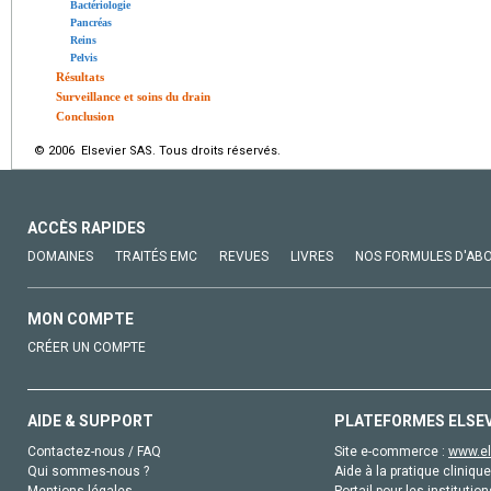
Bactériologie
Pancréas
Reins
Pelvis
Résultats
Surveillance et soins du drain
Conclusion
© 2006 Elsevier SAS. Tous droits réservés.
ACCÈS RAPIDES
DOMAINES
TRAITÉS EMC
REVUES
LIVRES
NOS FORMULES D'AB
MON COMPTE
CRÉER UN COMPTE
AIDE & SUPPORT
PLATEFORMES ELSE
Contactez-nous / FAQ
Site e-commerce :
www.el
Qui sommes-nous ?
Aide à la pratique clinique