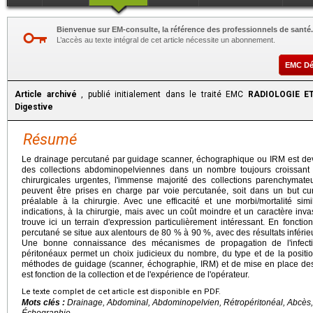
Bienvenue sur EM-consulte, la référence des professionnels de santé.
L’accès au texte intégral de cet article nécessite un abonnement.
EMC D
Article archivé
, publié initialement dans le traité EMC
RADIOLOGIE ET
Digestive
Résumé
Le drainage percutané par guidage scanner, échographique ou IRM est deve
des collections abdominopelviennes dans un nombre toujours croissant d
chirurgicales urgentes, l'immense majorité des collections parenchymateu
peuvent être prises en charge par voie percutanée, soit dans un but cura
préalable à la chirurgie. Avec une efficacité et une morbi/mortalité simi
indications, à la chirurgie, mais avec un coût moindre et un caractère invasi
trouve ici un terrain d'expression particulièrement intéressant. En fonction
percutané se situe aux alentours de 80 % à 90 %, avec des résultats inférie
Une bonne connaissance des mécanismes de propagation de l'infecti
péritonéaux permet un choix judicieux du nombre, du type et de la position
méthodes de guidage (scanner, échographie, IRM) et de mise en place des 
est fonction de la collection et de l'expérience de l'opérateur.
Le texte complet de cet article est disponible en PDF.
Mots clés :
Drainage, Abdominal, Abdominopelvien, Rétropéritonéal, Abcès, 