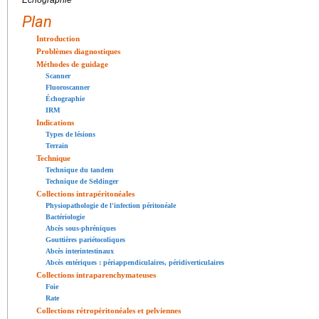
Échographie
Plan
Introduction
Problèmes diagnostiques
Méthodes de guidage
Scanner
Fluoroscanner
Échographie
IRM
Indications
Types de lésions
Terrain
Technique
Technique du tandem
Technique de Seldinger
Collections intrapéritonéales
Physiopathologie de l'infection péritonéale
Bactériologie
Abcès sous-phréniques
Gouttières pariétocoliques
Abcès interintestinaux
Abcès entériques : périappendiculaires, péridiverticulaires
Collections intraparenchymateuses
Foie
Rate
Collections rétropéritonéales et pelviennes