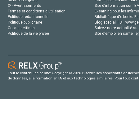
Mentions légales
Portail pour les institution
© - Avertissements
Site d'information sur l'E
Termes et conditions d'utilisation
E-learning pour les infirmi
Politique rédactionnelle
Bibliothèque d'e-books Els
Politique publicitaire
Blog special IFSI :
www.gen
Cookie settings
Suivez notre actualité sur
Politique de la vie privée
Site d'emploi en santé :
e
Tout le contenu de ce site: Copyright © 2026 Elsevier, ses concédants de licence e
de données, a la formation en IA et aux technologies similaires. Pour tout con