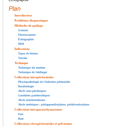
Échographie
Plan
Introduction
Problèmes diagnostiques
Méthodes de guidage
Scanner
Fluoroscanner
Échographie
IRM
Indications
Types de lésions
Terrain
Technique
Technique du tandem
Technique de Seldinger
Collections intrapéritonéales
Physiopathologie de l'infection péritonéale
Bactériologie
Abcès sous-phréniques
Gouttières pariétocoliques
Abcès interintestinaux
Abcès entériques : périappendiculaires, péridiverticulaires
Collections intraparenchymateuses
Foie
Rate
Collections rétropéritonéales et pelviennes