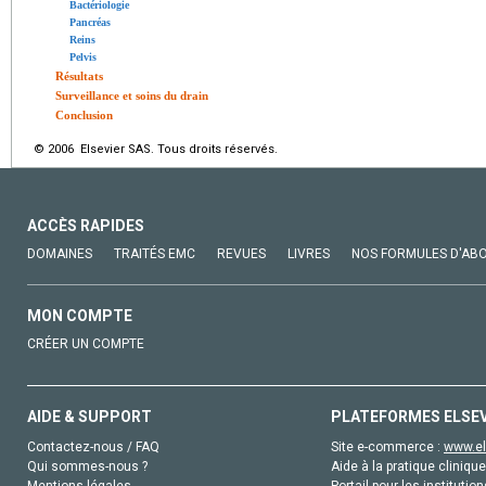
Bactériologie
Pancréas
Reins
Pelvis
Résultats
Surveillance et soins du drain
Conclusion
© 2006 Elsevier SAS. Tous droits réservés.
ACCÈS RAPIDES
DOMAINES
TRAITÉS EMC
REVUES
LIVRES
NOS FORMULES D'AB
MON COMPTE
CRÉER UN COMPTE
AIDE & SUPPORT
PLATEFORMES ELSE
Contactez-nous / FAQ
Site e-commerce :
www.el
Qui sommes-nous ?
Aide à la pratique clinique