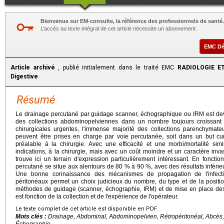
Bienvenue sur EM-consulte, la référence des professionnels de santé.
L’accès au texte intégral de cet article nécessite un abonnement.
EMC D
Article archivé
, publié initialement dans le traité EMC
RADIOLOGIE ET
Digestive
Résumé
Le drainage percutané par guidage scanner, échographique ou IRM est deve
des collections abdominopelviennes dans un nombre toujours croissant d
chirurgicales urgentes, l'immense majorité des collections parenchymateu
peuvent être prises en charge par voie percutanée, soit dans un but cura
préalable à la chirurgie. Avec une efficacité et une morbi/mortalité simi
indications, à la chirurgie, mais avec un coût moindre et un caractère invasi
trouve ici un terrain d'expression particulièrement intéressant. En fonction
percutané se situe aux alentours de 80 % à 90 %, avec des résultats inférie
Une bonne connaissance des mécanismes de propagation de l'infecti
péritonéaux permet un choix judicieux du nombre, du type et de la position
méthodes de guidage (scanner, échographie, IRM) et de mise en place des 
est fonction de la collection et de l'expérience de l'opérateur.
Le texte complet de cet article est disponible en PDF.
Mots clés :
Drainage, Abdominal, Abdominopelvien, Rétropéritonéal, Abcès, 