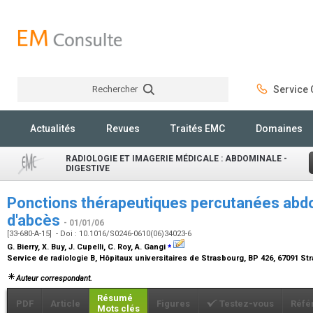
Rechercher
Service C
Rechercher
Actualités
Revues
Traités EMC
Domaines
RADIOLOGIE ET IMAGERIE MÉDICALE : ABDOMINALE -
DIGESTIVE
Ponctions thérapeutiques percutanées abdo
d'abcès
- 01/01/06
[33-680-A-15] - Doi : 10.1016/S0246-0610(06)34023-6
⁎
G. Bierry, X. Buy, J. Cupelli, C. Roy, A. Gangi
Service de radiologie B, Hôpitaux universitaires de Strasbourg, BP 426, 67091 S
Auteur correspondant.
Résumé
PDF
Article
Figures
Testez-vous
Réfé
Mots clés