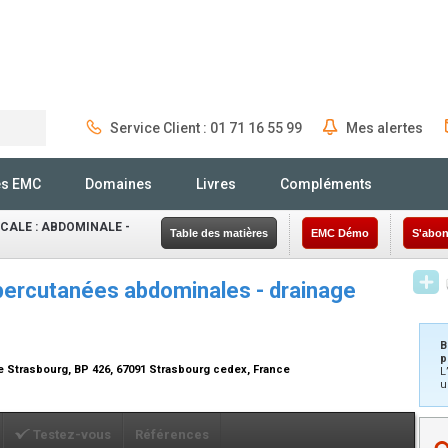
Service Client : 01 71 16 55 99
Mes alertes
Rechercher
és EMC
Domaines
Livres
Compléments
CALE : ABDOMINALE -
Table des matières
EMC Démo
S'abon
percutanées abdominales - drainage
B
p
de Strasbourg, BP 426, 67091 Strasbourg cedex, France
L
u
Testez-vous
Références