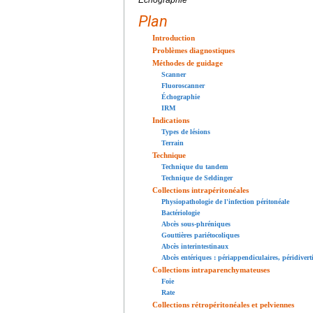
Échographie
Plan
Introduction
Problèmes diagnostiques
Méthodes de guidage
Scanner
Fluoroscanner
Échographie
IRM
Indications
Types de lésions
Terrain
Technique
Technique du tandem
Technique de Seldinger
Collections intrapéritonéales
Physiopathologie de l'infection péritonéale
Bactériologie
Abcès sous-phréniques
Gouttières pariétocoliques
Abcès interintestinaux
Abcès entériques : périappendiculaires, péridiverti
Collections intraparenchymateuses
Foie
Rate
Collections rétropéritonéales et pelviennes