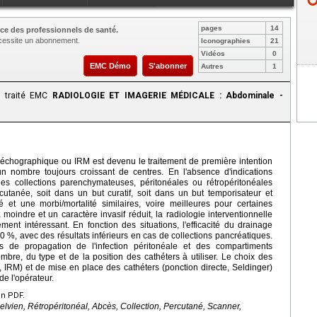
pages
14
ce des professionnels de santé.
nécessite un abonnement.
Iconographies
21
Vidéos
0
EMC Démo
S'abonner
Autres
1
le traité EMC
RADIOLOGIE ET IMAGERIE MÉDICALE : Abdominale -
échographique ou IRM est devenu le traitement de première intention
 nombre toujours croissant de centres. En l'absence d'indications
des collections parenchymateuses, péritonéales ou rétropéritonéales
utanée, soit dans un but curatif, soit dans un but temporisateur et
é et une morbi/mortalité similaires, voire meilleures pour certaines
 moindre et un caractère invasif réduit, la radiologie interventionnelle
ement intéressant. En fonction des situations, l'efficacité du drainage
 %, avec des résultats inférieurs en cas de collections pancréatiques.
e propagation de l'infection péritonéale et des compartiments
bre, du type et de la position des cathéters à utiliser. Le choix des
IRM) et de mise en place des cathéters (ponction directe, Seldinger)
de l'opérateur.
en PDF.
vien, Rétropéritonéal, Abcès, Collection, Percutané, Scanner,