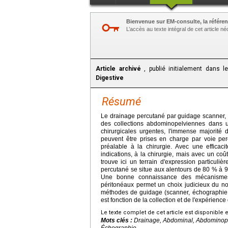
Bienvenue sur EM-consulte, la référen
L’accès au texte intégral de cet article 
Article archivé
, publié initialement dans 
Digestive
Résumé
Le drainage percutané par guidage scanner, 
des collections abdominopelviennes dans un
chirurgicales urgentes, l'immense majorité 
peuvent être prises en charge par voie perc
préalable à la chirurgie. Avec une efficacit
indications, à la chirurgie, mais avec un coût
trouve ici un terrain d'expression particulièr
percutané se situe aux alentours de 80 % à 90
Une bonne connaissance des mécanismes d
péritonéaux permet un choix judicieux du nom
méthodes de guidage (scanner, échographie, 
est fonction de la collection et de l'expérience 
Le texte complet de cet article est disponible 
Mots clés :
Drainage, Abdominal, Abdominopel