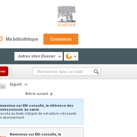
Ma bibliothèque
Connexion
Autres sites Elsevier
ner
Export
Article suivant
ienvenue sur EM-consulte, la référence des
rofessionnels de santé.
’accès au texte intégral de cet article nécessite
n abonnement.
Bienvenue sur EM-consulte, la