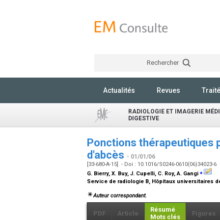
Rechercher
Actualités
Revues
Trait
RADIOLOGIE ET IMAGERIE MÉDI
DIGESTIVE
Ponctions thérapeutiques 
d'abcès
- 01/01/06
[33-680-A-15] - Doi : 10.1016/S0246-0610(06)34023-6
⁎
G. Bierry, X. Buy, J. Cupelli, C. Roy, A. Gangi
Service de radiologie B, Hôpitaux universitaires 
Auteur correspondant.
Résumé
PDF
Article
Figures
Mots clés