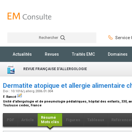
Rechercher
Service C
Rechercher
Actualités
Revues
Traités EMC
Domaines
REVUE FRANÇAISE D'ALLERGOLOGIE
Dermatite atopique et allergie alimentaire c
Doi : 10.1016/j.allerg.2006.01.004
F. Rancé
Unité d'allergologie et de pneumologie pédiatriques, hôpital des enfants, 330, 
Toulouse cedex, France
Résumé
PDF
Article
Figures
Tableaux
Référence
Mots clés