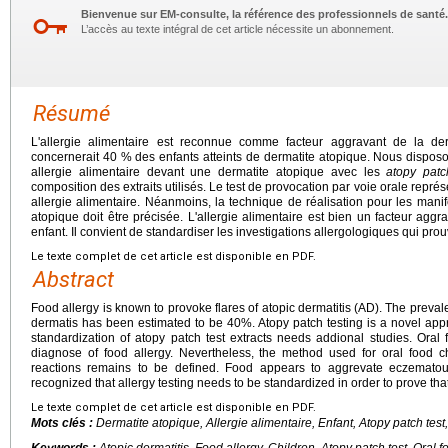
Bienvenue sur EM-consulte, la référence des professionnels de santé.
L’accès au texte intégral de cet article nécessite un abonnement.
Résumé
L'allergie alimentaire est reconnue comme facteur aggravant de la derm
concernerait 40 % des enfants atteints de dermatite atopique. Nous disposo
allergie alimentaire devant une dermatite atopique avec les
atopy patc
composition des extraits utilisés. Le test de provocation par voie orale repré
allergie alimentaire. Néanmoins, la technique de réalisation pour les mani
atopique doit être précisée. L'allergie alimentaire est bien un facteur agg
enfant. Il convient de standardiser les investigations allergologiques qui prouv
Le texte complet de cet article est disponible en PDF.
Abstract
Food allergy is known to provoke flares of atopic dermatitis (AD). The prevale
dermatis has been estimated to be 40%. Atopy patch testing is a novel ap
standardization of atopy patch test extracts needs addional studies. Oral 
diagnose of food allergy. Nevertheless, the method used for oral food 
reactions remains to be defined. Food appears to aggrevate eczematous
recognized that allergy testing needs to be standardized in order to prove that
Le texte complet de cet article est disponible en PDF.
Mots clés :
Dermatite atopique, Allergie alimentaire, Enfant,
Atopy patch test
Keywords :
Atopic dermatitis, Food allergy, Children, Atopy patch test, Oral 