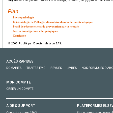
Plan
Physiopathologie
Épidémiologie de l'allergie alimentaire dans la dermatite atopique
Profil de réponse et test de provocation par voie orale
Autres investigations allergologiques
Conclusion
© 2006 Publié par Elsevier Masson SAS.
ACCÈS RAPIDES
DOMAINES
TRAITÉS EMC
REVUES
LIVRES
NOS FORMULES D'AB
MON COMPTE
CRÉER UN COMPTE
AIDE & SUPPORT
PLATEFORMES ELSE
Contactez-nous / FAQ
Site e-commerce :
www.el