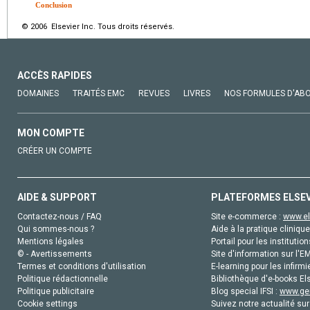
Conclusion
© 2006 Elsevier Inc. Tous droits réservés.
ACCÈS RAPIDES
DOMAINES
TRAITÉS EMC
REVUES
LIVRES
NOS FORMULES D'AB
MON COMPTE
CRÉER UN COMPTE
AIDE & SUPPORT
PLATEFORMES ELSE
Contactez-nous / FAQ
Site e-commerce :
www.el
Qui sommes-nous ?
Aide à la pratique clinique
Mentions légales
Portail pour les institution
© - Avertissements
Site d'information sur l'E
Termes et conditions d'utilisation
E-learning pour les infirmi
Politique rédactionnelle
Bibliothèque d'e-books Els
Politique publicitaire
Blog special IFSI :
www.gen
Cookie settings
Suivez notre actualité sur