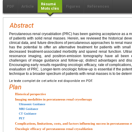
Résumé
PDF
Article
Figures
Références
Mots clés
Abstract
Percutaneous renal cryoablation (PRC) has been gaining acceptance as a min
of patients with solid renal masses. Herein, we reviewed the historical de
clinical data, and future directions of percutaneous approaches to renal ma
has the potential to offer an alternative treatment for patients with sma
decreased treatment-associated morbidity and spared renal function. Ult
resonance imaging, and positron-emission tomography have all been ex
challenges of image guidance and follow-up; distinct advantages and di
Encouraging early results regarding oncologic efficacy, rate of complications
evaluation of PRC. Longer-term oncologic follow-up is essential if the potenti
technique to a broader spectrum of patients with renal masses is to be deter
Le texte complet de cet article est disponible en PDF.
Plan
Historical perspective
Imaging modalities in percutaneous renal cryotherapy
Ultrasonic Guidance
MRI Guidance
CT Guidance
PET
Complications, limitations, costs, and factors influencing success in percutaneous 
Oncologic efficacy of percutaneous renal cryoablation