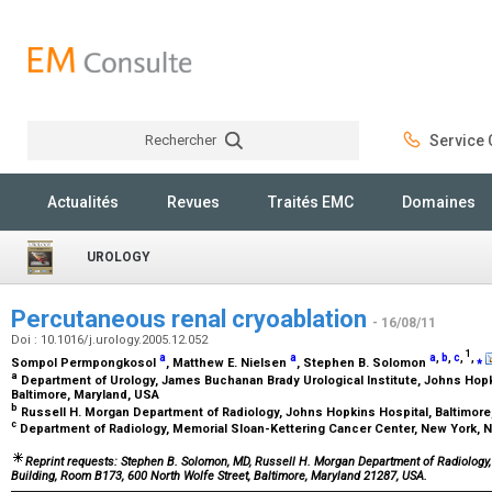
Rechercher
Service C
Rechercher
Actualités
Revues
Traités EMC
Domaines
UROLOGY
Percutaneous renal cryoablation
- 16/08/11
Doi : 10.1016/j.urology.2005.12.052
1
a
a
a
,
b
,
c
,
,
⁎
Sompol Permpongkosol
, Matthew E. Nielsen
, Stephen B. Solomon
a
Department of Urology, James Buchanan Brady Urological Institute, Johns Hopk
Baltimore, Maryland, USA
b
Russell H. Morgan Department of Radiology, Johns Hopkins Hospital, Baltimor
c
Department of Radiology, Memorial Sloan-Kettering Cancer Center, New York, 
Reprint requests: Stephen B. Solomon, MD, Russell H. Morgan Department of Radiology,
Building, Room B173, 600 North Wolfe Street, Baltimore, Maryland 21287, USA.